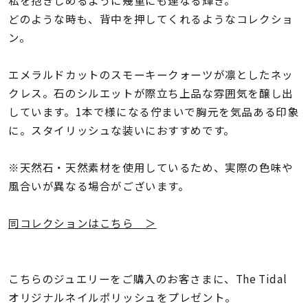
私を抱きしめるように幾重にも連なる輝き。
着用シーン
どのような時も、背中を押してくれるようなコレクショ
ン。
コレクション
エメラルドカットのスモーキークォーツが凛としたネッ
レディース
クレス。石のシルエットが際立ち上品な雰囲気を醸し出
～
リングサイズ
しています。1本で様になる佇まいで胸元を気品ある印象
に。スタイリッシュな装いにおすすめです。
メンズ
※天然石・天然素材を使用しているため、実際の色味や
～
リングサイズ
風合いが異なる場合がございます。
同コレクションはこちら ＞
価格
¥0
¥400,
こちらのジュエリーをご購入のお客さまに、The Tidal
在庫
在庫ありのみ
すべて表示
オリジナルネイルポリッシュをプレゼント。