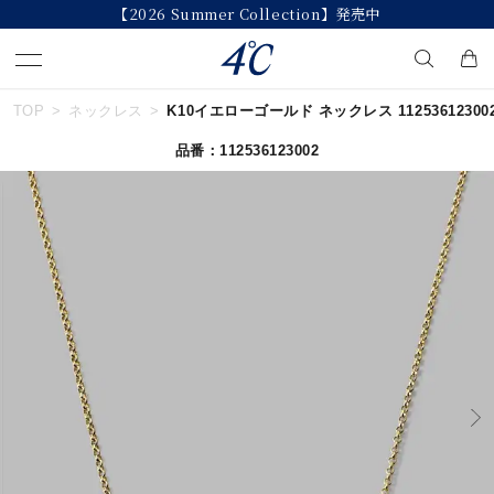
【2026 Summer Collection】発売中
TOP
ネックレス
K10イエローゴールド ネックレス 11253612300
キーワードで検索する
品番：112536123002
人気検索キーワード
#ペア
#ハーフエタニティリング
#エタニティ
#ダイヤモンド ネックレス
#eギフト
ブランド
４℃
カテゴリー
すべてのジュエリー