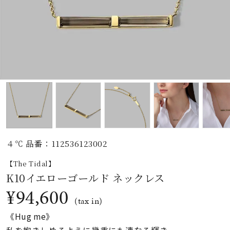
素材
カラー
誕生石
モチーフ
４℃ 品番：112536123002
石の色
【The Tidal】
K10イエローゴールド ネックレス
ファッションテイス
¥94,600
ト
(tax in)
《Hug me》