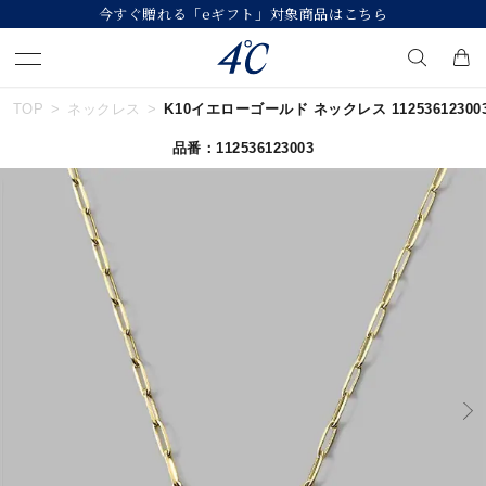
今すぐ贈れる「eギフト」対象商品はこちら
TOP
ネックレス
K10イエローゴールド ネックレス 11253612300
キーワードで検索する
品番：112536123003
人気検索キーワード
#summer
#ペア
#ダイヤモンド ネックレス
#エタニティ
#くまのプーさん
ブランド
４℃
カテゴリー
すべてのジュエリー