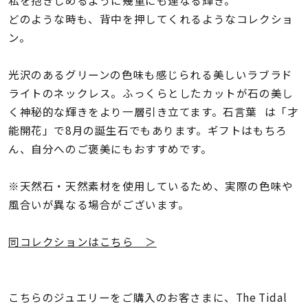
私を抱きしめるように幾重にも連なる輝き。
着用シーン
どのような時も、背中を押してくれるようなコレクショ
ン。
コレクション
光沢のあるグリーンの色味も感じられる美しいラブラド
レディース
ライトのネックレス。ふっくらとしたカットが石の美し
～
リングサイズ
く神秘的な輝きをより一層引き立てます。石言葉 は「才
能開花」で8月の誕生石でもあります。ギフトはもちろ
ん、自分へのご褒美にもおすすめです。
メンズ
～
リングサイズ
※天然石・天然素材を使用しているため、実際の色味や
風合いが異なる場合がございます。
価格
¥0
¥400,
同コレクションはこちら ＞
在庫
在庫ありのみ
すべて表示
こちらのジュエリーをご購入のお客さまに、The Tidal