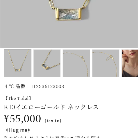
素材
カラー
誕生石
モチーフ
４℃ 品番：112536123003
石の色
【The Tidal】
K10イエローゴールド ネックレス
ファッションテイス
¥55,000
ト
(tax in)
《Hug me》