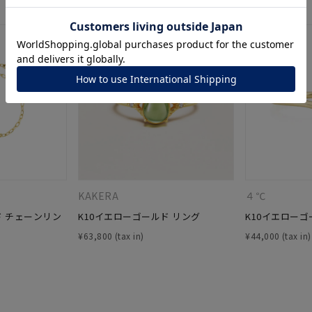
ナ
K18
K10
K7
ゴールド
シルバー
ステ
ーカラー
ピンクカラー
ホワイトカラー
トリプルカラー
誕生石
2月の誕生石
3月の誕生石
4月の誕生石
5月の
誕生石
8月の誕生石
9月の誕生石
10月の誕生石
11
KAKERA
４℃
リセット
絞り込んで検索する
ハート
一粒
三石
パヴェ
ライン
馬蹄
ド チェーンリン
K10イエローゴールド リング
K10イエローゴ
ダブルループ
星座
イニシャル
リボン
その他
¥
63,800
¥
44,000
ホワイト
ピンク
パープル
ブルー
グリーン
マルチカラー