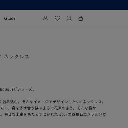
Guide
カートに商品がありません。
l Jewelry
ド ネックレス
証
ダルサービス
ダルリングの選び方
ouquet”シリーズ。
く包み込む。そんなイメージでデザインしたK10ネックレス。
見立て、身を寄せ合う姿はまるで花束のよう。そんな姿か
ました。幸せな未来をもたらすといわれる5月の誕生石エメラルドが