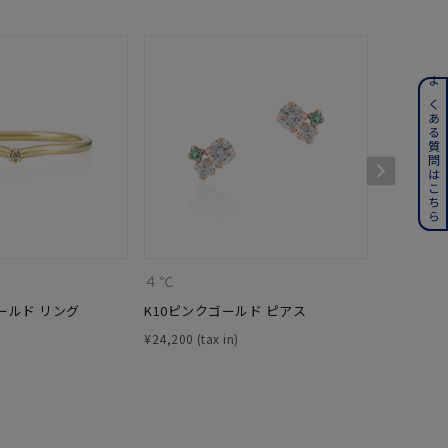
ンレス
よくある質問はこちら
その他
誕生石
6月の誕生石
月の誕生石
12月の誕生石
４℃
KAKERA
ムーン
フラワー
ールド リング
K10ピンクゴールド ピアス
K10イエ
¥
24,200
¥
44,000
イエロー
ブラウン