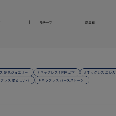
庫ありのみ
すべて表示
材
モチーフ
誕生石
ス 記念ジュエリー
ネックレス 5万円以下
ネックレス エレ
クレス 愛らしい花
ネックレス バースストーン