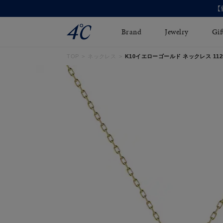
Brand
Jewelry
Gif
TOP
ネックレス
K10イエローゴールド ネックレス 11253
ネックレス
ネックレスチェ-ン
Online Shop
ピンキーリング
ピアス
ショッピングガイド
イヤーカフ
ブレスレット
よくあるご質問
ペアネックレス
ペアリング
オンライン限定ジュエ
誕生石
リー
すべてのアイテム
ブライダルリング
はこちら