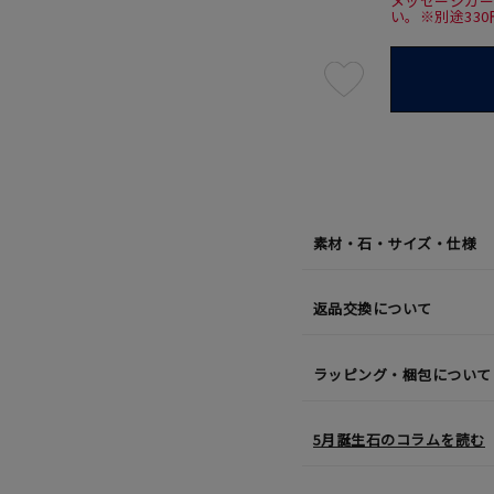
メッセージカ
い。※別途33
最
短
08
月
10
日
(月)
発
送
¥41,8
素材・石・サイズ・仕様
返品交換について
ラッピング・梱包について
5月誕生石のコラムを読む