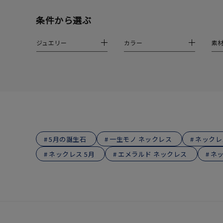
在庫
在
条件から選ぶ
ジュエリー
カラー
素
5月の誕生石
一生モノ ネックレス
ネックレ
ネックレス 5月
エメラルド ネックレス
ネッ