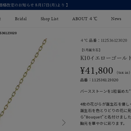
【2026 Summer Collection】発売中
t
Bridal
Shop List
ABOUT ４℃
News
6123020
４℃ 品番：112536123020
リング
Fashion Jewelry
Brida
【5月誕生石】
イヤリング
K10イエローゴール
ジュエリーケア
永久保
¥41,800
バングル
法人のお客様
ブライ
(tax in)
品番：112536123020
ペアブレスレット
ブライ
バースストーンを1粒留めた“B
その他のアイテム
4枚の花びらが誕生石を優し
誕生石を色とりどりの花に
ら“Bouquet”と名付け
胸元を華やかに彩ります。