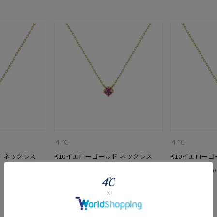
４℃
４℃
r
#ペア
#ダイヤモンド ネックレス
#エタニティ
#くまのプー
ド ネックレス
K10イエローゴールド ネックレス
K10イエローゴ
¥
35,200
¥
41,800