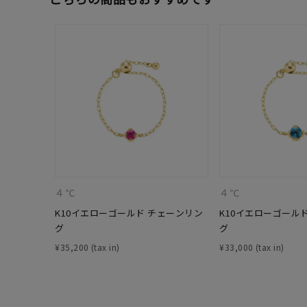
カテゴリー
素材
プラチ
カラー
イエロ
1月の
誕生石
7月の
４℃
４℃
しずく
モチーフ
K10イエローゴールド チェーンリン
K10イエローゴール
クロス
グ
グ
¥
35,200
¥
33,000
クリア
石の色
レッド