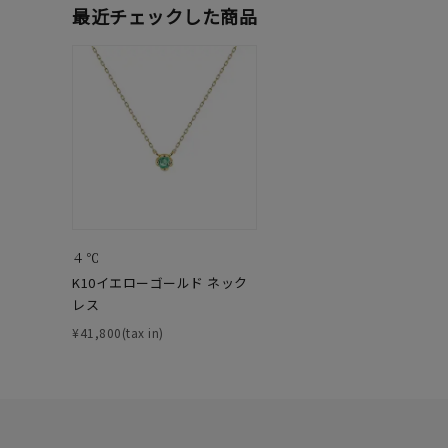
最近チェックした商品
ファッションテイスト
フェミ
着用シーン
オフィ
耳周り
コレクション
公式オ
レディース
リングサイズ
４℃
K10イエローゴールド ネック
レス
メンズ
リングサイズ
¥41,800(tax in)
価格
¥0