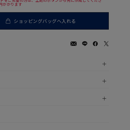
ードをご希望の方は、上記のボタンから先に作成してくださ
0円かかります
ショッピングバッグへ入れる
00
(tax
in)