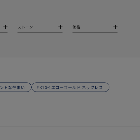
ストーン
価格
ガントな佇まい
K10イエローゴールド ネックレス