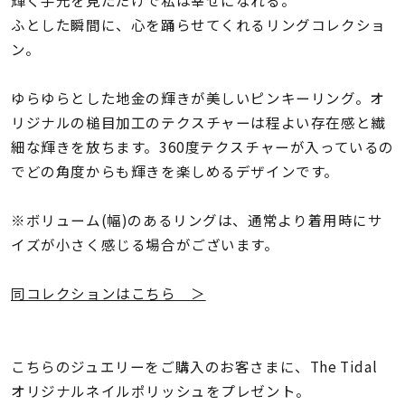
輝く手元を見ただけで私は幸せになれる。
着用シーン
ふとした瞬間に、心を踊らせてくれるリングコレクショ
ン。
コレクション
ゆらゆらとした地金の輝きが美しいピンキーリング。オ
レディース
リジナルの槌目加工のテクスチャーは程よい存在感と繊
～
リングサイズ
細な輝きを放ちます。360度テクスチャーが入っているの
でどの角度からも輝きを楽しめるデザインです。
メンズ
※ボリューム(幅)のあるリングは、通常より着用時にサ
～
リングサイズ
イズが小さく感じる場合がございます。
同コレクションはこちら ＞
価格
¥0
¥400,
こちらのジュエリーをご購入のお客さまに、The Tidal
在庫
在庫ありのみ
すべて表示
オリジナルネイルポリッシュをプレゼント。