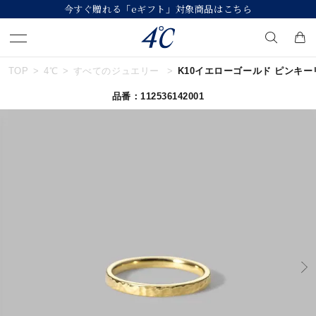
【価格改定のお知らせ 8月17日(月)より 】
TOP
4℃
すべてのジュエリー
K10イエローゴールド ピンキ
キーワードで検索する
品番：112536142001
人気検索キーワード
#summer
#ダイヤモンド ネックレス
#くまのプーさん
#エタニティ
#ジュエリー
ブランド
４℃
カテゴリー
すべてのジュエリー