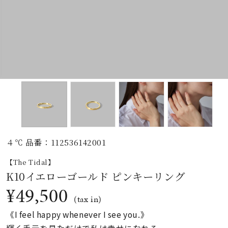
素材
カラー
誕生石
モチーフ
４℃ 品番：112536142001
石の色
【The Tidal】
K10イエローゴールド ピンキーリング
ファッションテイス
¥49,500
ト
(tax in)
《I feel happy whenever I see you.》