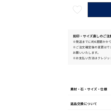
最
短
08
月
10
日
(月)
発
送
¥46,2
刻印・サイズ直しのご注
※発送までに約6週間かか
※ご注文確定後の変更はで
お願いいたします。
※お支払い方法はクレジット
素材・石・サイズ・仕様
返品交換について