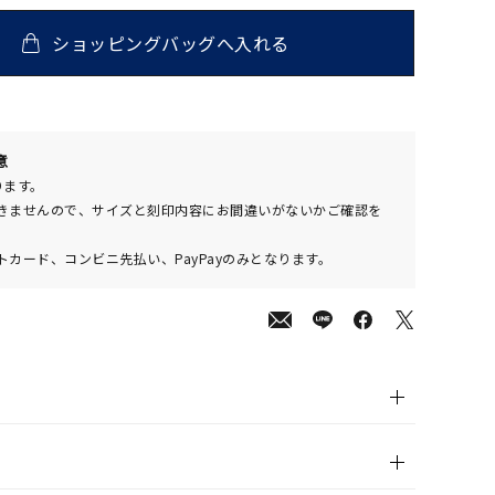
ショッピングバッグへ入れる
00
意
(tax
ります。
in)
きませんので、サイズと刻印内容にお間違いがないかご確認を
カード、コンビニ先払い、PayPayのみとなります。