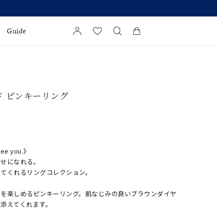
Guide
カートに商品がありません。
l Jewelry
ド ピンキーリング
証
ダルサービス
ダルリングの選び方
see you.》
幸せになれる。
せてくれるリングコレクション。
きを楽しめるピンキーリング。肌なじみの良いブラウンダイヤ
を添えてくれます。