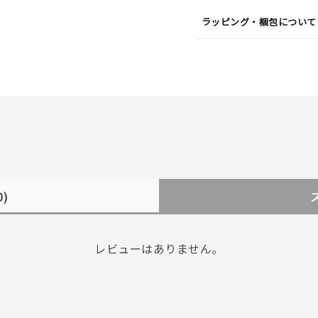
ラッピング・梱包について
0)
r
#ペア
#ダイヤモンド ネックレス
#エタニティ
#くまのプー
レビューはありません。