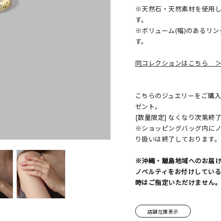
※天然石・天然素材を使用
す。
※ボリューム(幅)のあるリ
す。
同コレクションはこちら 
こちらのジュエリーをご購入の
ゼント。
[数量限定] なくなり次第終
※ショッピングバッグ内に
り扱いは終了しております
※沖縄・離島地域へのお届
ノベルティをお付けしてい
時はご指定いただけません
店舗在庫表示