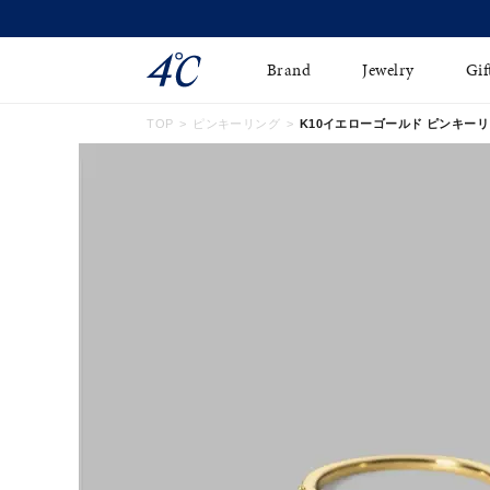
Brand
Jewelry
Gif
TOP
ピンキーリング
K10イエローゴールド ピンキーリング 
ネックレス
ネックレスチェ-ン
Online Shop
ピンキーリング
ピアス
ショッピングガイド
イヤーカフ
ブレスレット
よくあるご質問
ペアネックレス
ペアリング
オンライン限定ジュエ
誕生石
リー
すべてのアイテム
ブライダルリング
はこちら