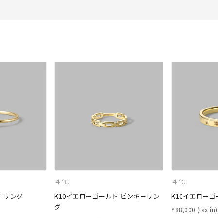
ナ
K18
K10
K7
ゴールド
シルバー
ステ
ーカラー
ピンクカラー
ホワイトカラー
トリプルカラー
誕生石
2月の誕生石
3月の誕生石
4月の誕生石
5月の
誕生石
8月の誕生石
9月の誕生石
10月の誕生石
11
リセット
絞り込んで検索する
ハート
一粒
三石
パヴェ
ライン
馬蹄
ダブルループ
星座
イニシャル
リボン
その他
４℃
４℃
ホワイト
ピンク
パープル
ブルー
グリーン
ド リング
K10イエローゴールド ピンキーリン
K10イエローゴ
マルチカラー
グ
¥
88,000