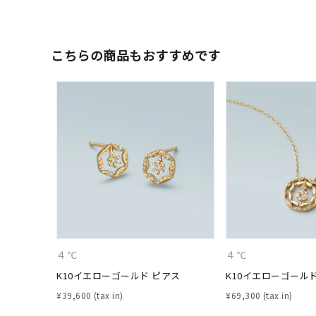
ファッションテイスト
フェミ
こちらの商品もおすすめです
着用シーン
オフィ
耳周り
コレクション
公式オ
レディース
リングサイズ
メンズ
リングサイズ
４℃
４℃
価格
K10イエローゴールド ピアス
K10イエローゴール
¥0
¥
39,600
¥
69,300