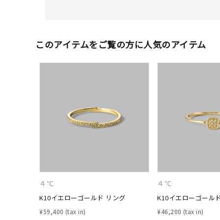
カテゴリー
このアイテムをご覧の方に人気のアイテム
素材
プラチ
カラー
イエロ
1月の
誕生石
7月の
しずく
モチーフ
クロス
４℃
４℃
クリア
石の色
K10イエローゴールド リング
K10イエローゴール
レッド
¥
59,400
¥
46,200