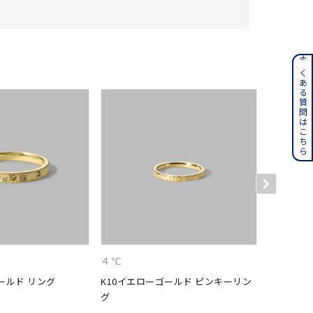
ンレス
よくある質問はこちら
その他
誕生石
6月の誕生石
月の誕生石
12月の誕生石
ムーン
フラワー
４℃
４℃
イエロー
ブラウン
ールド リング
K10イエローゴールド ピンキーリン
K10イエ
グ
¥
44,000