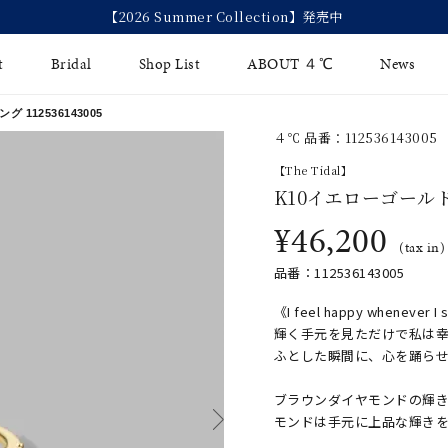
【2026 Summer Collection】発売中
t
Bridal
Shop List
ABOUT ４℃
News
112536143005
４℃ 品番：112536143005
リング
Fashion Jewelry
Brida
【The Tidal】
イヤリング
K10イエローゴール
ジュエリーケア
永久保
¥46,200
バングル
法人のお客様
ブライ
(tax in)
品番：112536143005
ペアブレスレット
ブライ
《I feel happy whenever I 
その他のアイテム
輝く手元を見ただけで私は
ふとした瞬間に、心を踊ら
ブラウンダイヤモンドの輝
モンドは手元に上品な輝き