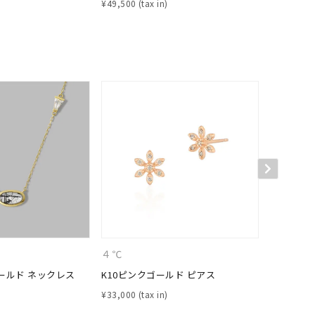
¥
49,500
シンプル
ユニセックス
結婚式
推し活
クション
４℃
４℃
ールド ネックレス
K10ピンクゴールド ピアス
K10イエ
0
¥
33,000
¥
29,700