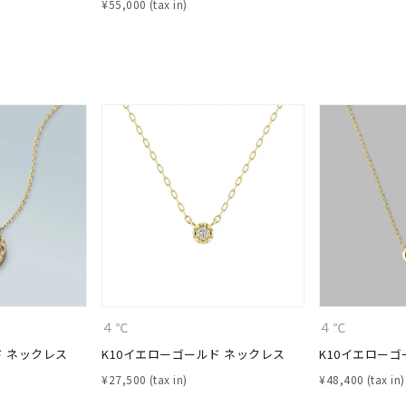
¥
55,000
ニン
エレガント
カジュアル
フォーマル
モード
ス
ご褒美
記念日
誕生日
気分転換
デート
ジュエリー
腕周りジュエリー
ペアジュエリー
ベストセレ
ンラインショップ限定
～
～
４℃
４℃
ド ネックレス
K10イエローゴールド ネックレス
K10イエローゴ
¥400,00
¥
27,500
¥
48,400