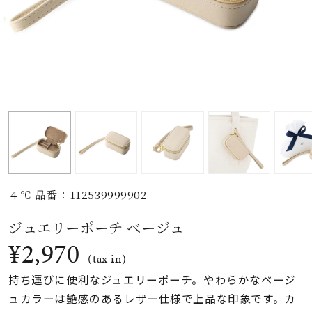
素材
カラー
誕生石
モチーフ
４℃ 品番：112539999902
石の色
ジュエリーポーチ ベージュ
¥2,970
ファッションテイス
(tax in)
ト
持ち運びに便利なジュエリーポーチ。やわらかなベージ
ュカラーは艶感のあるレザー仕様で上品な印象です。カ