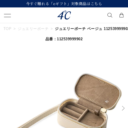
今すぐ贈れる「eギフト」対象商品はこちら
TOP
ジュエリーポーチ
ジュエリーポーチ ベージュ 11253999990
キーワードで検索する
品番：112539999902
人気検索キーワード
#summer
#ペア
#ダイヤモンド ネックレス
#エタニティ
#くまのプーさん
ブランド
４℃
カテゴリー
ジュエリーポーチ