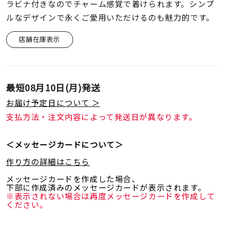
着用シーン
ラビナ付きなのでチャーム感覚で着けられます。シンプ
ルなデザインで永くご愛用いただけるのも魅力的です。
コレクション
店舗在庫表示
レディース
～
リングサイズ
最短
08月10日(月)
発送
お届け予定日について ＞
支払方法・注文内容によって発送日が異なります。
メンズ
～
リングサイズ
＜メッセージカードについて＞
作り方の詳細はこちら
価格
¥0
¥400,
メッセージカードを作成した場合、
下部に作成済みのメッセージカードが表示されます。
※表示されない場合は再度メッセージカードを作成して
ください。
在庫
在庫ありのみ
すべて表示