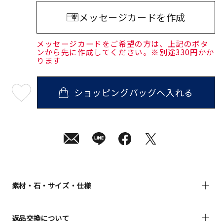
メッセージカードを作成
メッセージカードをご希望の方は、上記のボタ
ンから先に作成してください。※別途330円かか
ります
ショッピングバッグへ入れる
最
短
08
月
10
日
(月)
発
送
¥2,970
(tax
in)
素材・石・サイズ・仕様
返品交換について