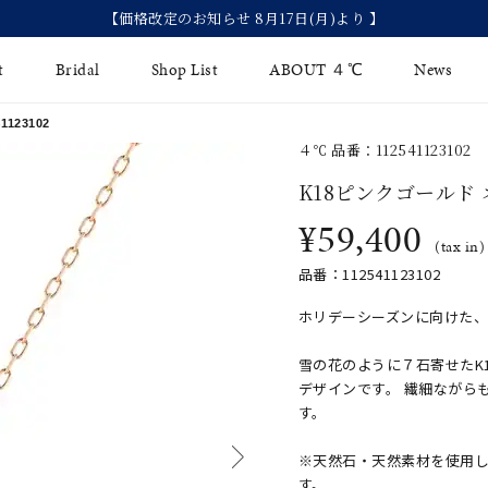
【2026 Summer Collection
t
Bridal
Shop List
ABOUT ４℃
News
123102
４℃ 品番：112541123102
リング
Fashion Jewelry
Brida
K18ピンクゴールド
イヤリング
¥59,400
ジュエリーケア
永久保
(tax in)
バングル
法人のお客様
ブライ
品番：112541123102
ペアブレスレット
ブライ
ホリデーシーズンに向けた
その他のアイテム
雪の花のように７石寄せたK
デザインです。 繊細ながら
す。
※天然石・天然素材を使用
す。