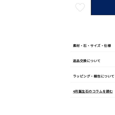
最
短
08
月
07
日
(金)
発
送
¥59,4
素材・石・サイズ・仕様
返品交換について
ラッピング・梱包について
4月誕生石のコラムを読む