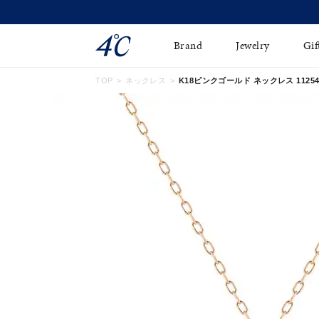
Brand
Jewelry
Gif
TOP
ネックレス
K18ピンクゴールド ネックレス 112541
ネックレス
ネックレスチェ-ン
Online Shop
ピンキーリング
ピアス
ショッピングガイド
イヤーカフ
ブレスレット
よくあるご質問
ペアネックレス
ペアリング
オンライン限定ジュエ
誕生石
リー
すべてのアイテム
ブライダルリング
はこちら