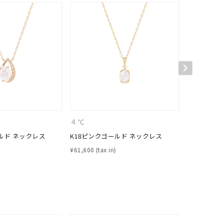
キーワードで検索する
４℃
４℃
ルド ネックレス
K18ピンクゴールド ネックレス
K18イエ
¥
61,600
¥
52,800