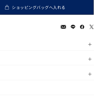
ショッピングバッグへ入れる
00
(tax
in)