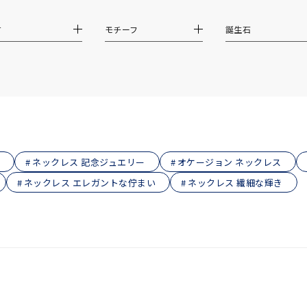
庫ありのみ
すべて表示
材
モチーフ
誕生石
ネックレス 記念ジュエリー
オケージョン ネックレス
ネックレス エレガントな佇まい
ネックレス 繊細な輝き