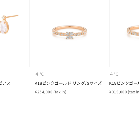
ナ
K18
K10
K7
ゴールド
シルバー
ステ
ーカラー
ピンクカラー
ホワイトカラー
トリプルカラー
誕生石
2月の誕生石
3月の誕生石
4月の誕生石
5月の
誕生石
8月の誕生石
9月の誕生石
10月の誕生石
11
４℃
４℃
ピアス
K18ピンクゴールド リング/Sサイズ
K18ピンクゴー
リセット
絞り込んで検索する
ハート
一粒
三石
パヴェ
ライン
馬蹄
¥
264,000
¥
319,000
ダブルループ
星座
イニシャル
リボン
その他
ホワイト
ピンク
パープル
ブルー
グリーン
マルチカラー