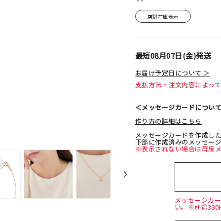
店舗在庫表示
最短
08月07日(金)
発送
お届け予定日について ＞
支払方法・注文内容によっ
＜メッセージカードについ
作り方の詳細はこちら
メッセージカードを作成し
下部に作成済みのメッセー
※表示されない場合は再度
メッセージカ
い。※別途33