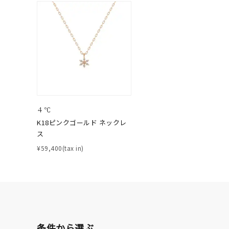
ファッションテイスト
フェミ
着用シーン
オフィ
耳周り
コレクション
公式オ
４℃
レディース
K18ピンクゴールド ネックレ
リングサイズ
ス
¥59,400(tax in)
メンズ
リングサイズ
価格
¥0
条件から選ぶ