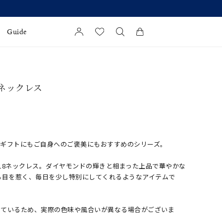
】発売中
Guide
カートに商品がありません。
l Jewelry
 ネックレス
証
ダルサービス
ダルリングの選び方
、ギフトにもご自身へのご褒美にもおすすめのシリーズ。
18ネックレス。ダイヤモンドの輝きと相まった上品で華やかな
も目を惹く、毎日を少し特別にしてくれるようなアイテムで
しているため、実際の色味や風合いが異なる場合がございま