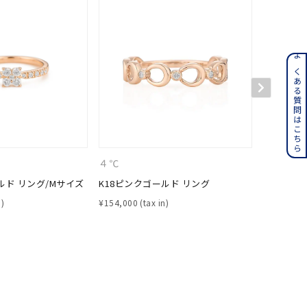
ンレス
よくある質問はこちら
その他
誕生石
6月の誕生石
月の誕生石
12月の誕生石
４℃
４℃
ルド リング/Mサイズ
K18ピンクゴールド リング
K18ピン
ムーン
フラワー
¥
154,000
¥
242,000
イエロー
ブラウン