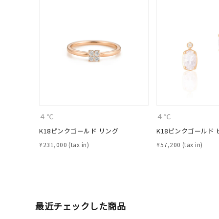
カテゴリー
素材
プラチ
カラー
イエロ
1月の
誕生石
7月の
４℃
４℃
K18ピンクゴールド リング
K18ピンクゴールド 
しずく
¥
231,000
¥
57,200
モチーフ
クロス
クリア
石の色
レッド
最近チェックした商品