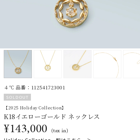
素材
カラー
誕生石
モチーフ
４℃ 品番：112541723001
石の色
SOLDOUT
【2025 Holiday Collection】
ファッションテイス
K18イエローゴールド ネックレス
ト
¥143,000
(tax in)
Holiday Collection一覧はこちら ＞