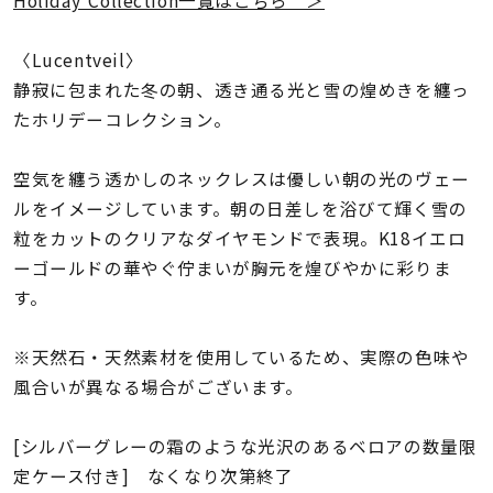
着用シーン
〈Lucentveil〉
コレクション
静寂に包まれた冬の朝、透き通る光と雪の煌めきを纏っ
たホリデーコレクション。
レディース
～
空気を纏う透かしのネックレスは優しい朝の光のヴェー
リングサイズ
ルをイメージしています。朝の日差しを浴びて輝く雪の
粒をカットのクリアなダイヤモンドで表現。K18イエロ
メンズ
ーゴールドの華やぐ佇まいが胸元を煌びやかに彩りま
～
リングサイズ
す。
※天然石・天然素材を使用しているため、実際の色味や
価格
¥0
¥400,
風合いが異なる場合がございます。
[シルバーグレーの霜のような光沢のあるベロアの数量限
在庫
在庫ありのみ
すべて表示
定ケース付き] なくなり次第終了