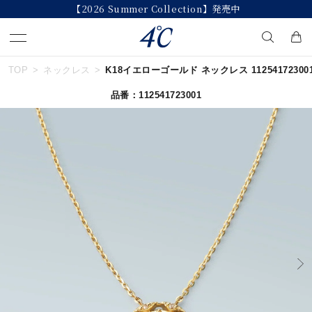
【2026 Summer Collection】発売中
TOP
ネックレス
K18イエローゴールド ネックレス 11254172300
キーワードで検索する
品番：112541723001
人気検索キーワード
#ペア
#ハーフエタニティリング
#エタニティ
#ダイヤモンド ネックレス
#eギフト
ブランド
４℃
カテゴリー
すべてのジュエリー