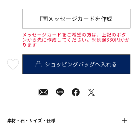
メッセージカードを作成
メッセージカードをご希望の方は、上記のボタ
ンから先に作成してください。※別途330円かか
ります
ショッピングバッグへ入れる
最
短
08
月
07
日
(金)
発
送
¥29,700
(tax
in)
素材・石・サイズ・仕様