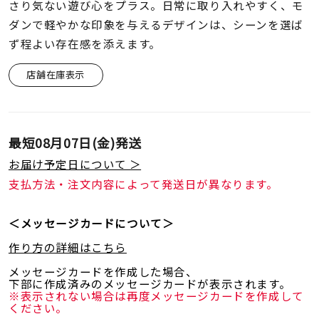
着用シーン
さり気ない遊び心をプラス。日常に取り入れやすく、モ
ダンで軽やかな印象を与えるデザインは、シーンを選ば
ず程よい存在感を添えます。
コレクション
店舗在庫表示
レディース
～
リングサイズ
最短
08月07日(金)
発送
お届け予定日について ＞
メンズ
～
支払方法・注文内容によって発送日が異なります。
リングサイズ
＜メッセージカードについて＞
価格
¥0
¥400,
作り方の詳細はこちら
メッセージカードを作成した場合、
下部に作成済みのメッセージカードが表示されます。
在庫
在庫ありのみ
すべて表示
※表示されない場合は再度メッセージカードを作成して
ください。