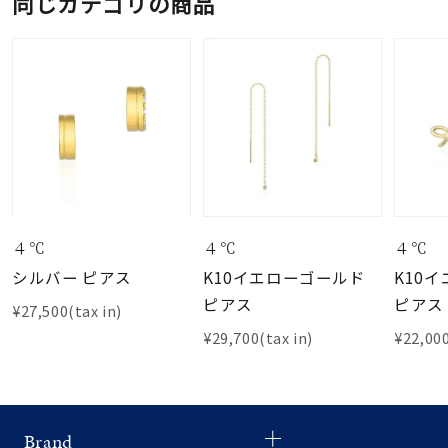
同じカテゴリの商品
４℃
４℃
４℃
シルバー ピアス
K10イエローゴールド
K10
ピアス
ピアス
¥27,500(tax in)
¥29,700(tax in)
¥22,000
Brand