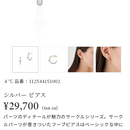
素材
カラー
誕生石
モチーフ
４℃ 品番：112544151002
石の色
シルバー ピアス
¥29,700
ファッションテイス
(tax in)
ト
パーツのディテールが魅力のサークルシリーズ。サーク
ルパーツが巻きついたフープピアスはベーシックな中に