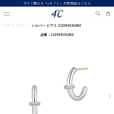
今すぐ贈れる「eギフト」対象商品はこちら
TOP
ピアス
シルバー ピアス 112544151002
キーワードで検索する
品番：112544151002
人気検索キーワード
#ペア
#eギフト
#ハーフエタニティリング
#刻印可
#メンズ ネックレス
ブランド
４℃
カテゴリー
すべてのジュエリー