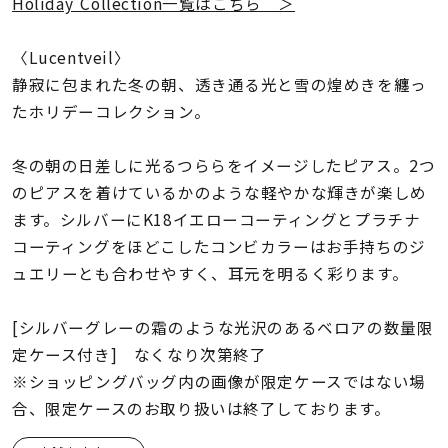
着用シーン
Holiday Collection一覧はこちら ＞
〈Lucentveil〉
コレクション
静寂に包まれた冬の朝、透き通る光と雪の煌めきを纏っ
たホリデーコレクション。
レディース
～
リングサイズ
冬の朝の日差しに光るつららをイメージしたピアス。2つ
のピアスを着けているかのような軽やかな輝きが楽しめ
ます。シルバーにK18イエローコーティングとプラチナ
メンズ
コーティングをほどこしたコンビカラーはお手持ちのジ
～
リングサイズ
ュエリーとも合わせやすく、耳元を明るく彩ります。
[シルバーグレーの霜のような光沢のあるベロアの数量限
価格
¥0
¥400,
定ケース付き] なくなり次第終了
※ショッピングバッグ内の画像が限定ケースではない場
合、限定ケースのお取り扱いは終了しております。
在庫
在庫ありのみ
すべて表示