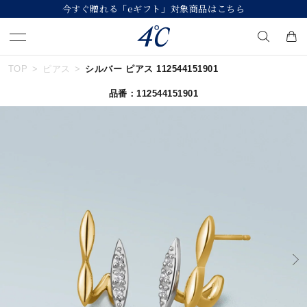
こちら
【価格改定のお知らせ 8月17日(月)よ
TOP
ピアス
シルバー ピアス 112544151901
キーワードで検索する
品番：112544151901
人気検索キーワード
#summer
#ペア
#ダイヤモンド ネックレス
#エタニティ
#くまのプーさん
ブランド
４℃
カテゴリー
すべてのジュエリー