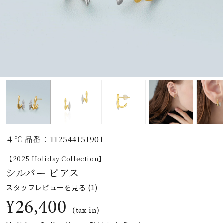
素材
カラー
誕生石
モチーフ
４℃ 品番：112544151901
石の色
【2025 Holiday Collection】
シルバー ピアス
ファッションテイス
スタッフレビューを見る (1)
ト
¥26,400
(tax in)