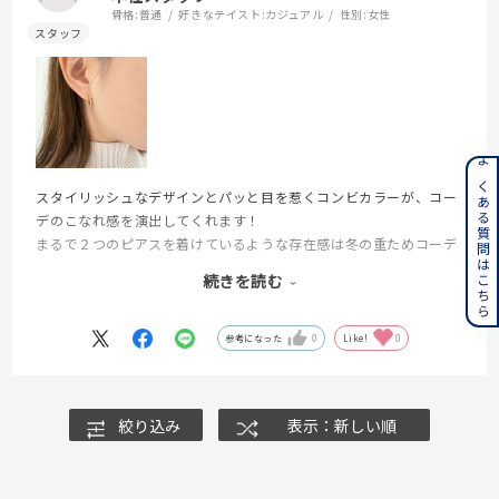
骨格:
普通
好きなテイスト:
カジュアル
性別:
女性
よくある質問はこちら
スタイリッシュなデザインとパッと目を惹くコンビカラーが、コー
デのこなれ感を演出してくれます！
まるで２つのピアスを着けているような存在感は冬の重ためコーデ
にも負けません！
続きを読む
シルバーカラーとでもゴールドカラーとでも合わせやすいので、お
持ちのジュエリーとのコーデを是非楽しんでみてください。
参考になった
0
Like!
0
絞り込み
表示：新しい順