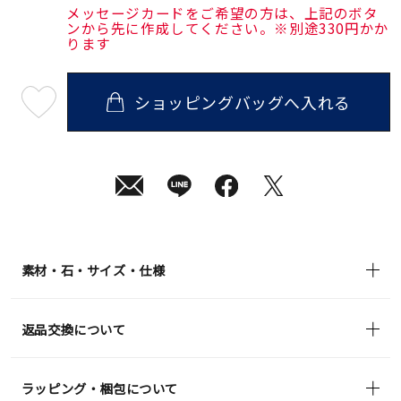
メッセージカードをご希望の方は、上記のボタ
ンから先に作成してください。※別途330円かか
ります
ショッピングバッグへ入れる
最
短
08
月
10
日
(月)
発
送
¥26,400
(tax
in)
素材・石・サイズ・仕様
返品交換について
ラッピング・梱包について