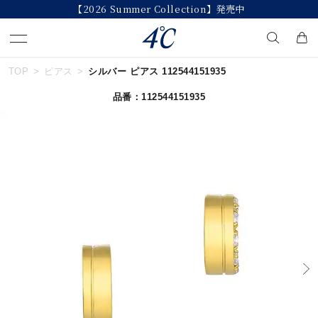
【2026 Summer Collection】発売中
TOP
ピアス
シルバー ピアス 112544151935
キーワードで検索する
品番：112544151935
人気検索キーワード
#ペア
#eギフト
#ハーフエタニティリング
#刻印可
#メンズ ネックレス
ブランド
４℃
カテゴリー
すべてのジュエリー