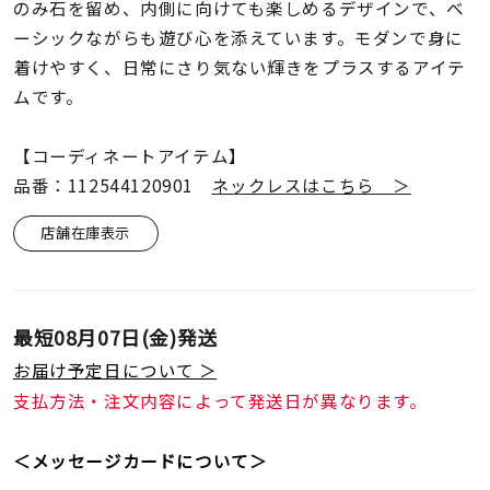
着用シーン
のみ石を留め、内側に向けても楽しめるデザインで、ベ
ーシックながらも遊び心を添えています。モダンで身に
着けやすく、日常にさり気ない輝きをプラスするアイテ
コレクション
ムです。
レディース
【コーディネートアイテム】
～
リングサイズ
品番：112544120901
ネックレスはこちら ＞
店舗在庫表示
メンズ
～
リングサイズ
最短
08月07日(金)
発送
価格
¥0
¥400,
お届け予定日について ＞
支払方法・注文内容によって発送日が異なります。
在庫
在庫ありのみ
すべて表示
＜メッセージカードについて＞