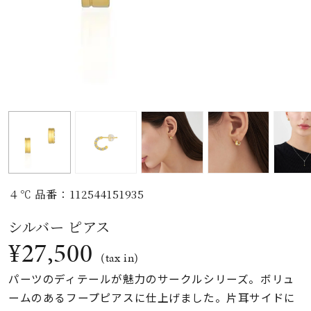
素材
カラー
誕生石
モチーフ
４℃ 品番：112544151935
石の色
シルバー ピアス
¥27,500
ファッションテイス
(tax in)
ト
パーツのディテールが魅力のサークルシリーズ。ボリュ
ームのあるフープピアスに仕上げました。片耳サイドに