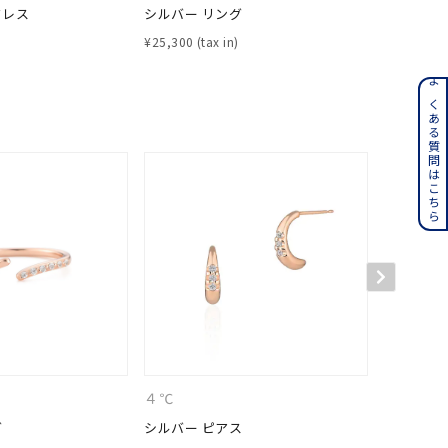
クレス
シルバー リング
シルバー 
¥
25,300
¥
18,700
ンレス
よくある質問はこちら
その他
誕生石
6月の誕生石
月の誕生石
12月の誕生石
ムーン
フラワー
イエロー
ブラウン
４℃
４℃
グ
シルバー ピアス
シルバー 