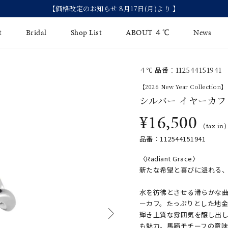
【価格改定のお知らせ 8月17日(月)より 】
t
Bridal
Shop List
ABOUT ４℃
News
４℃ 品番：112544151941
リング
Fashion Jewelry
Brida
【2026 New Year Collection】
イヤリング
シルバー イヤーカフ
ジュエリーケア
永久保
¥16,500
バングル
法人のお客様
ブライ
(tax in)
品番：112544151941
ペアブレスレット
ブライ
〈Radiant Grace〉
その他のアイテム
新たな希望と喜びに溢れる
水を彷彿とさせる滑らかな
ーカフ。たっぷりとした地
輝き上質な雰囲気を醸し出
も魅力。馬蹄モチーフの意