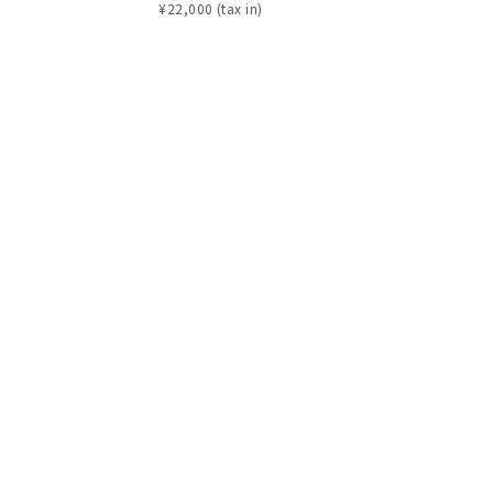
¥
22,000
¥
22,000
シンプル
ユニセックス
結婚式
推し活
クション
0