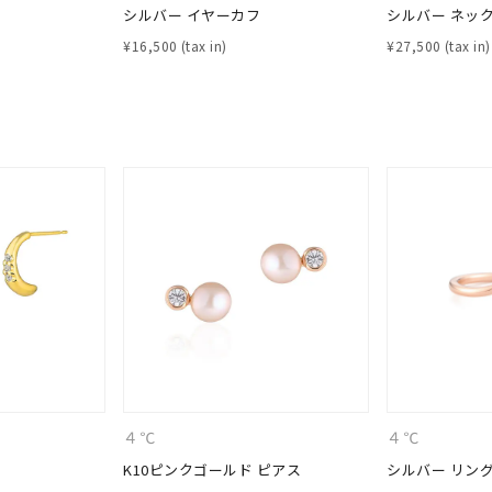
シルバー イヤーカフ
シルバー ネッ
¥
16,500
¥
27,500
ナ
K18
K10
K7
ゴールド
シルバー
ステ
ーカラー
ピンクカラー
ホワイトカラー
トリプルカラー
誕生石
2月の誕生石
3月の誕生石
4月の誕生石
5月の
誕生石
8月の誕生石
9月の誕生石
10月の誕生石
11
リセット
絞り込んで検索する
ハート
一粒
三石
パヴェ
ライン
馬蹄
ダブルループ
星座
イニシャル
リボン
その他
ホワイト
ピンク
パープル
ブルー
グリーン
４℃
４℃
マルチカラー
K10ピンクゴールド ピアス
シルバー リン