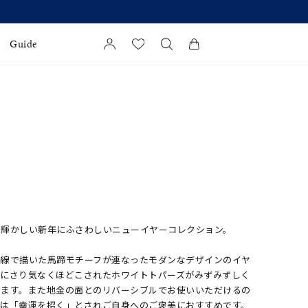
Guide
カートに商品がありません。
l Jewelry
証
ダルサービス
ダルリングの選び方
、輝かしい新年にふさわしいニューイヤーコレクション。
曲線で描いた馬蹄モチーフが連なったモダンなデザインのイヤ
金にさり気なくほどこされたホワイトトパーズがみずみずしく
します。また地金の面とのリバーシブルでお使いいただけるの
味は「幸運を招く」とされご自身へのご褒美におすすめです。