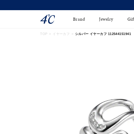
Brand
Jewelry
Gif
TOP
イヤーカフ
シルバー イヤーカフ 112544151941
ネックレス
ネックレスチェ-ン
Online Shop
ピンキーリング
ピアス
ショッピングガイド
イヤーカフ
ブレスレット
よくあるご質問
ペアネックレス
ペアリング
オンライン限定ジュエ
誕生石
リー
すべてのアイテム
ブライダルリング
はこちら