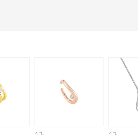
r
#ダイヤモンド ネックレス
#くまのプーさん
#ペア
#エタニ
４℃
４℃