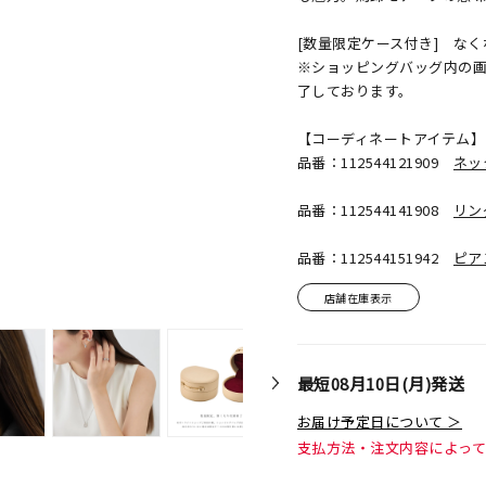
[数量限定ケース付き] な
※ショッピングバッグ内の
了しております。
【コーディネートアイテム】
品番：112544121909
ネッ
品番：112544141908
リン
品番：112544151942
ピア
店舗在庫表示
最短
08月10日(月)
発送
お届け予定日について ＞
支払方法・注文内容によっ