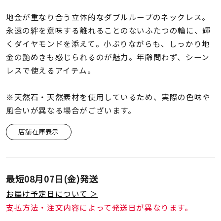
着用シーン
地金が重なり合う立体的なダブルループのネックレス。
永遠の絆を意味する離れることのないふたつの輪に、輝
コレクション
くダイヤモンドを添えて。小ぶりながらも、しっかり地
金の艶めきも感じられるのが魅力。年齢問わず、シーン
レディース
レスで使えるアイテム。
～
リングサイズ
※天然石・天然素材を使用しているため、実際の色味や
風合いが異なる場合がございます。
メンズ
～
リングサイズ
店舗在庫表示
価格
¥0
¥400,
最短
08月07日(金)
発送
お届け予定日について ＞
在庫
在庫ありのみ
すべて表示
支払方法・注文内容によって発送日が異なります。