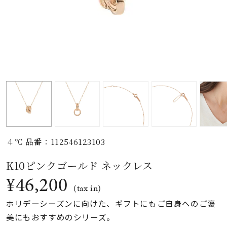
素材
カラー
誕生石
モチーフ
４℃ 品番：112546123103
石の色
K10ピンクゴールド ネックレス
¥46,200
ファッションテイス
(tax in)
ト
ホリデーシーズンに向けた、ギフトにもご自身へのご褒
美にもおすすめのシリーズ。