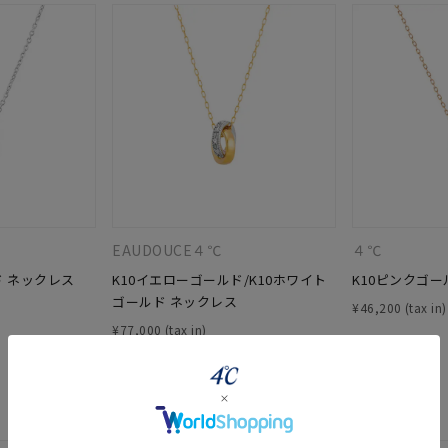
EAUDOUCE４℃
４℃
ド ネックレス
K10イエローゴールド/K10ホワイト
K10ピンクゴー
ゴールド ネックレス
¥
46,200
r
#ペア
#ダイヤモンド ネックレス
#エタニティ
#くまのプー
¥
77,000