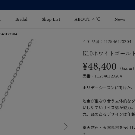
【2026 Summer Collection】発売中
t
Bridal
Shop List
ABOUT ４℃
News
6123204
４℃ 品番：112546123204
リング
Fashion Jewelry
Brida
K10ホワイトゴール
イヤリング
¥48,400
ジュエリーケア
永久保
(tax in)
バングル
法人のお客様
ブライ
品番：112546123204
ペアブレスレット
ブライ
ホリデーシーズンに向けた
その他のアイテム
地金が重なり合う立体的な
いしやすいサイズ感が魅力
力。品のあるデザインは年
※天然石・天然素材を使用
す。