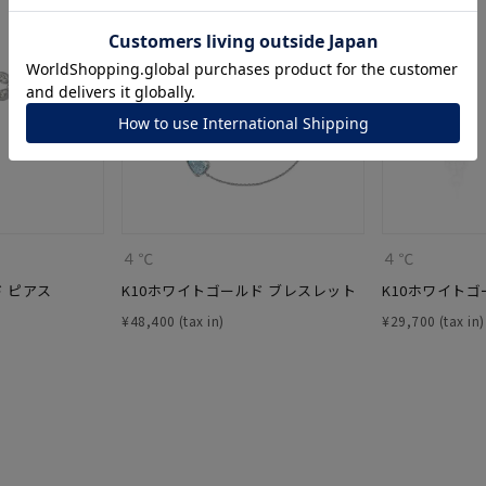
ナ
K18
K10
K7
ゴールド
シルバー
ステ
ーカラー
ピンクカラー
ホワイトカラー
トリプルカラー
誕生石
2月の誕生石
3月の誕生石
4月の誕生石
5月の
誕生石
8月の誕生石
9月の誕生石
10月の誕生石
11
４℃
４℃
ド ピアス
K10ホワイトゴールド ブレスレット
K10ホワイトゴ
リセット
絞り込んで検索する
ハート
一粒
三石
パヴェ
ライン
馬蹄
¥
48,400
¥
29,700
ダブルループ
星座
イニシャル
リボン
その他
ホワイト
ピンク
パープル
ブルー
グリーン
マルチカラー