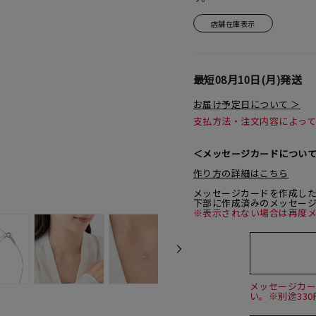
店舗在庫表示
最短
08月10日(月)
発送
お届け予定日について ＞
支払方法・注文内容によっ
＜メッセージカードについ
作り方の詳細はこちら
メッセージカードを作成し
下部に作成済みのメッセー
※表示されない場合は再度
メッセージカ
い。※別途33