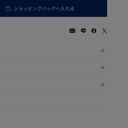
ショッピングバッグへ入れる
00
(tax
in)