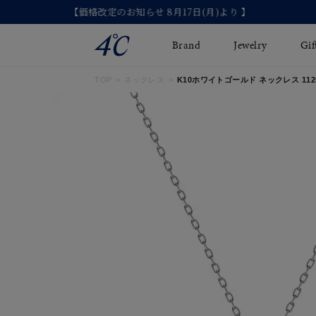
Brand
Jewelry
Gif
TOP
ネックレス
K10ホワイトゴールド ネックレス 11254
ネックレス
ネックレスチェ-ン
Online Shop
ピンキーリング
ピアス
ショッピングガイド
イヤーカフ
ブレスレット
よくあるご質問
ペアネックレス
ペアリング
オンライン限定ジュエ
誕生石
リー
すべてのアイテム
ブライダルリング
はこちら