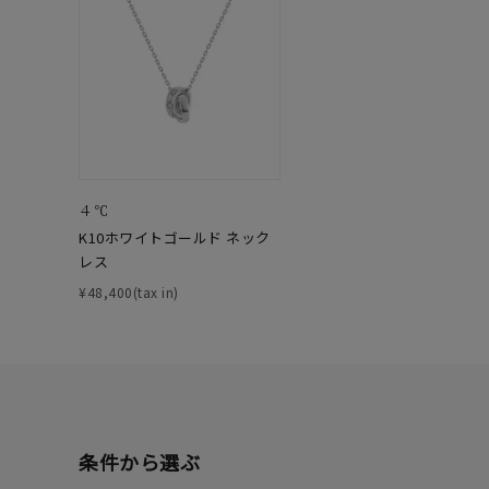
ファッションテイスト
フェミ
着用シーン
オフィ
耳周り
コレクション
公式オ
４℃
K10ホワイトゴールド ネック
レディース
レス
リングサイズ
¥48,400(tax in)
メンズ
リングサイズ
価格
¥0
条件から選ぶ