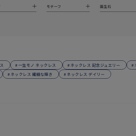
庫ありのみ
すべて表示
材
モチーフ
誕生石
ス
一生モノ ネックレス
ネックレス 記念ジュエリー
ネックレス 繊細な輝き
ネックレス デイリー