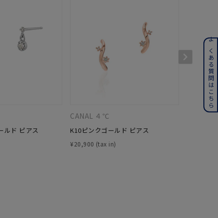
ンレス
よくある質問はこちら
その他
誕生石
6月の誕生石
月の誕生石
12月の誕生石
CANAL ４℃
４℃
ールド ピアス
K10ピンクゴールド ピアス
K10ピン
ムーン
フラワー
¥
20,900
¥
29,700
イエロー
ブラウン