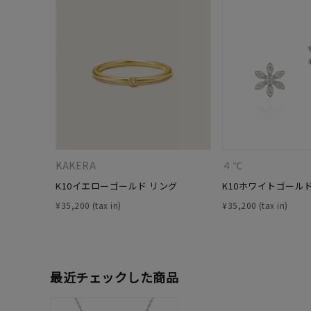
カテゴリー
素材
プラチ
カラー
イエロ
1月の
誕生石
7月の
KAKERA
４℃
K10イエローゴールド リング
K10ホワイトゴール
しずく
¥
35,200
¥
35,200
モチーフ
クロス
クリア
石の色
最近チェックした商品
レッド