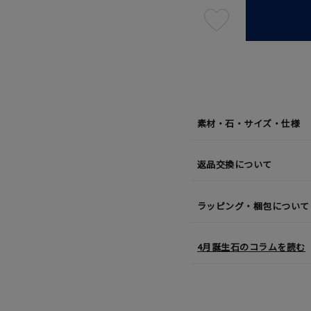
最
短
08
月
10
日
(月)
発
送
¥48,4
素材・石・サイズ・仕様
返品交換について
ラッピング・梱包について
4月誕生石のコラムを読む