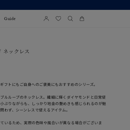
Guide
カートに商品がありません。
l Jewelry
ド ネックレス
証
ダルサービス
ダルリングの選び方
、ギフトにもご自身へのご褒美にもおすすめのシリーズ。
ダブルループのネックレス。繊細に輝くダイヤモンドと日常使
。小ぶりながらも、しっかり地金の艶めきも感じられるのが魅
齢問わず、シーンレスで使えるアイテム。
しているため、実際の色味や風合いが異なる場合がございま