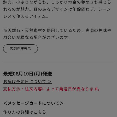
着用シーン
魅力。小ぶりながらも、しっかり地金の艶めきも感じら
れるのが魅力。品のあるデザインは年齢問わず、シーン
レスで使えるアイテム。
コレクション
※天然石・天然素材を使用しているため、実際の色味や
レディース
風合いが異なる場合がございます。
～
リングサイズ
店舗在庫表示
メンズ
～
リングサイズ
最短
08月10日(月)
発送
お届け予定日について ＞
価格
¥0
¥400,
支払方法・注文内容によって発送日が異なります。
＜メッセージカードについて＞
在庫
在庫ありのみ
すべて表示
作り方の詳細はこちら