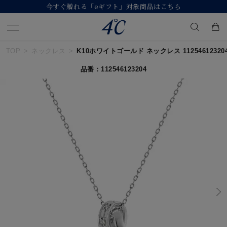
る「eギフト」対象商品はこちら
【価格改定の
TOP
ネックレス
K10ホワイトゴールド ネックレス 11254612320
キーワードで検索する
品番：112546123204
人気検索キーワード
#summer
#ペア
#ダイヤモンド ネックレス
#エタニティ
#くまのプーさん
ブランド
４℃
カテゴリー
すべてのジュエリー