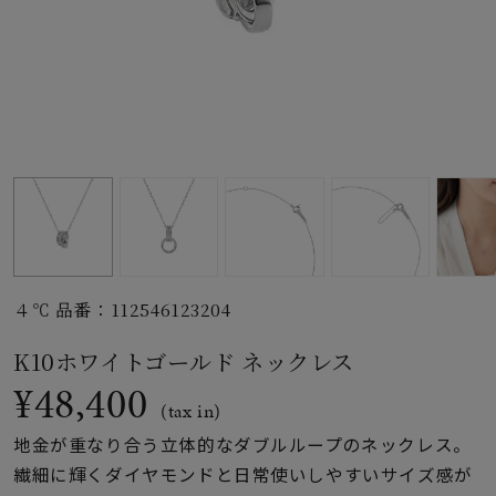
素材
カラー
誕生石
モチーフ
４℃ 品番：112546123204
石の色
K10ホワイトゴールド ネックレス
¥48,400
ファッションテイス
(tax in)
ト
地金が重なり合う立体的なダブルループのネックレス。
繊細に輝くダイヤモンドと日常使いしやすいサイズ感が