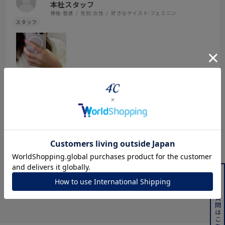
本社スタッフ
骨格:
普通
性別:
女性
好きなテイスト:
フェミニン
埋め尽くされたクリアなダイヤモンドの輝きをK10イエローゴール
ドがより一層増してくれるようなリングです。
この贅沢さが手元を見るたびに気分を上げてくれそう！お手持ちの
続きを読む
リングと合わせてより華やかにするのもよさそうです。
参考になった
0
Like!
0
よくある質問はこちら
絞り込み
表示：新しい順