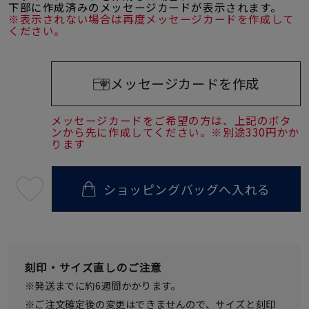
下部に作成済みのメッセージカードが表示されます。
※表示されない場合は再度メッセージカードを作成して
ください。
メッセージカードを作成
メッセージカードをご希望の方は、上記のボタ
ンから先に作成してください。※別途330円かか
ります
ショッピングバッグへ入れる
最
短
08
月
10
日
(月)
発
刻印・サイズ直しのご注意
送
¥49,500
※発送までに約6週間かかります。
(tax
in)
※ご注文確定後の変更はできませんので、サイズと刻印