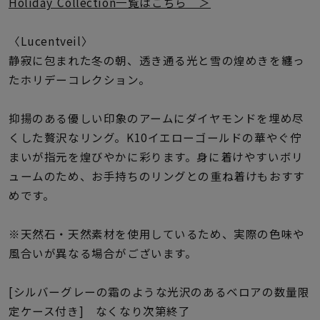
着用シーン
Holiday Collection一覧はこちら ＞
〈Lucentveil〉
コレクション
静寂に包まれた冬の朝、透き通る光と雪の煌めきを纏っ
たホリデーコレクション。
レディース
～
リングサイズ
抑揚のある優しい印象のアームにダイヤモンドを埋め尽
くした贅沢なリング。K10イエローゴールドの華やぐ佇
まいが指元を煌びやかに彩ります。身に着けやすいボリ
メンズ
ュームのため、お手持ちのリングとの重ね着けもおすす
～
リングサイズ
めです。
※天然石・天然素材を使用しているため、実際の色味や
価格
¥0
¥400,
風合いが異なる場合がございます。
[シルバーグレーの霜のような光沢のあるベロアの数量限
在庫
在庫ありのみ
すべて表示
定ケース付き] なくなり次第終了