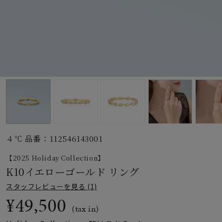
素材
カラー
誕生石
モチーフ
４℃ 品番：112546143001
石の色
【2025 Holiday Collection】
K10イエローゴールド リング
ファッションテイス
スタッフレビューを見る (1)
ト
¥49,500
(tax in)