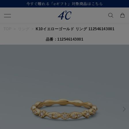
【価格改定のお知らせ 8月17日(月)より 】
TOP
リング
K10イエローゴールド リング 112546143001
キーワードで検索する
品番：112546143001
人気検索キーワード
#summer
#ダイヤモンド ネックレス
#くまのプーさん
#ペア
#エタニティ
ブランド
４℃
カテゴリー
すべてのジュエリー