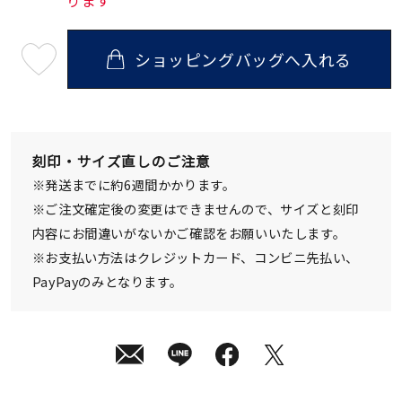
ります
ショッピングバッグへ入れる
最
短
08
月
10
日
(月)
発
刻印・サイズ直しのご注意
送
¥70,400
※発送までに約6週間かかります。
(tax
in)
※ご注文確定後の変更はできませんので、サイズと刻印
内容にお間違いがないかご確認をお願いいたします。
※お支払い方法はクレジットカード、コンビニ先払い、
PayPayのみとなります。