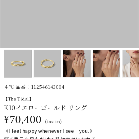
素材
カラー
誕生石
モチーフ
４℃ 品番：112546143004
石の色
【The Tidal】
K10イエローゴールド リング
ファッションテイス
¥70,400
ト
(tax in)
《I feel happy whenever I see you.》