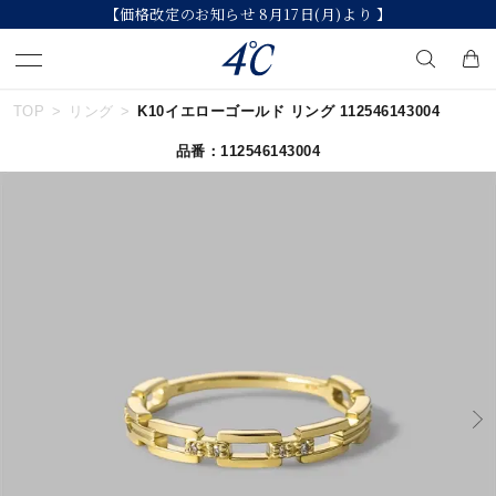
【2026 Summer Collection】発売中
TOP
リング
K10イエローゴールド リング 112546143004
キーワードで検索する
品番：112546143004
人気検索キーワード
#summer
#ダイヤモンド ネックレス
#くまのプーさん
#ペア
#エタニティ
ブランド
４℃
カテゴリー
すべてのジュエリー