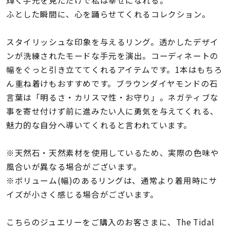
輝く手元を見ただけで私は幸せになれる。
着用シーン
ふとした瞬間に、心を踊らせてくれるコレクション。
コレクション
スタイリッシュな印象を与えるリング。透かしたデザイ
ンが洗練されたモードな手元を演出。コーディネートの
レディース
幅をぐっと引き立ててくれるアイテムです。1本はもちろ
～
リングサイズ
ん重ね着けもおすすめです。ブラウンダイヤモンドの石
言葉は「明るさ・カリスマ性・お守り」。ネガティブな
事を寄せ付けず前に進みたい人に勇気を与えてくれる、
メンズ
魅力的な自分へ導いてくれると言われています。
～
リングサイズ
※天然石・天然素材を使用しているため、実際の色味や
風合いが異なる場合がございます。
価格
¥0
¥400,
※ボリューム(幅)のあるリングは、通常より着用時にサ
イズが小さく感じる場合がございます。
在庫
在庫ありのみ
すべて表示
こちらのジュエリーをご購入のお客さまに、The Tidal