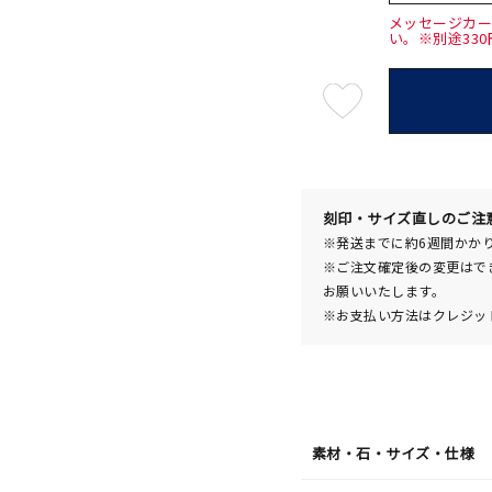
メッセージカ
い。※別途33
最
短
08
月
10
日
(月)
発
送
¥49,5
刻印・サイズ直しのご注
※発送までに約6週間かか
※ご注文確定後の変更はで
お願いいたします。
※お支払い方法はクレジット
素材・石・サイズ・仕様