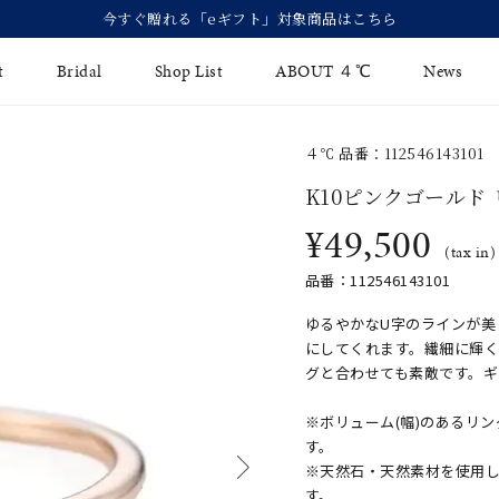
t
Bridal
Shop List
ABOUT ４℃
News
４℃ 品番：112546143101
リング
Fashion Jewelry
Brida
K10ピンクゴールド
イヤリング
¥49,500
ジュエリーケア
永久保
(tax in)
バングル
法人のお客様
ブライ
品番：112546143101
ペアブレスレット
ブライ
ゆるやかなU字のラインが美
にしてくれます。繊細に輝
その他のアイテム
グと合わせても素敵です。
※ボリューム(幅)のあるリ
す。
※天然石・天然素材を使用
す。