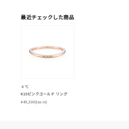
ファッションテイスト
フェミ
最近チェックした商品
着用シーン
オフィ
耳周り
コレクション
公式オ
レディース
リングサイズ
４℃
メンズ
K10ピンクゴールド リング
リングサイズ
¥49,500(tax in)
価格
¥0