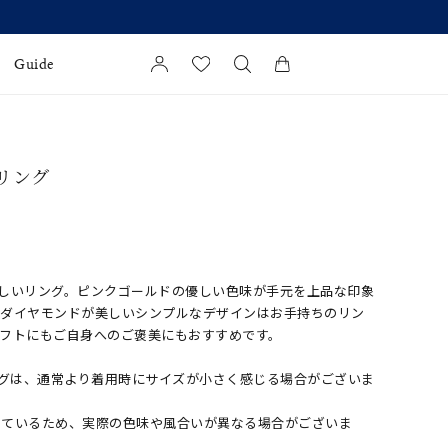
【価格改定のお知らせ 8月17日(月)より 】
Guide
カートに商品がありません。
l Jewelry
 リング
証
ダルサービス
ダルリングの選び方
しいリング。ピンクゴールドの優しい色味が手元を上品な印象
くダイヤモンドが美しいシンプルなデザインはお手持ちのリン
ギフトにもご自身へのご褒美にもおすすめです。
ングは、通常より着用時にサイズが小さく感じる場合がございま
しているため、実際の色味や風合いが異なる場合がございま