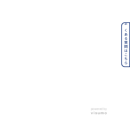
ンレス
よくある質問はこちら
その他
誕生石
6月の誕生石
月の誕生石
12月の誕生石
ムーン
フラワー
イエロー
ブラウン
powered by