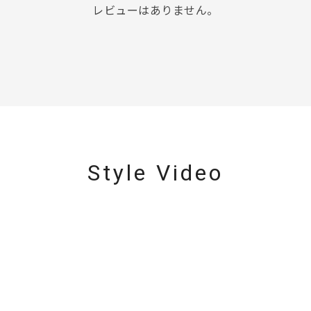
レビューはありません。
Style Video
r
#ダイヤモンド ネックレス
#くまのプーさん
#ペア
#エタニ