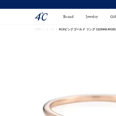
Brand
Jewelry
Gif
TOP
リング
K10ピンクゴールド リング 112546143101
ネックレス
ネックレスチェ-ン
Online Shop
ピンキーリング
ピアス
ショッピングガイド
イヤーカフ
ブレスレット
よくあるご質問
ペアネックレス
ペアリング
オンライン限定ジュエ
誕生石
リー
すべてのアイテム
ブライダルリング
はこちら