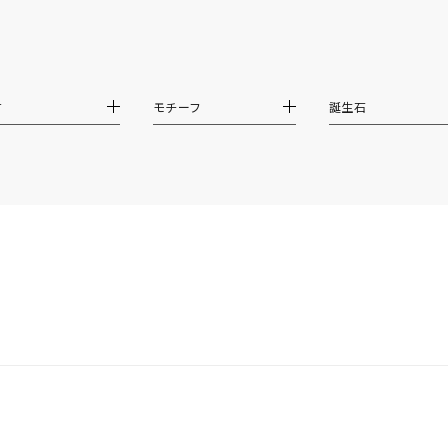
庫ありのみ
すべて表示
材
モチーフ
誕生石