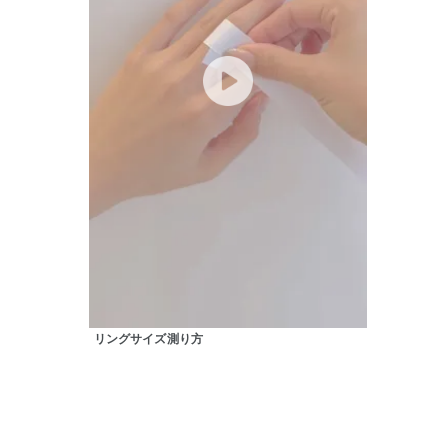
カテゴリー
素材
プラチ
カラー
イエロ
1月の
誕生石
7月の
しずく
モチーフ
クロス
リングサイズ測り方
クリア
石の色
レッド