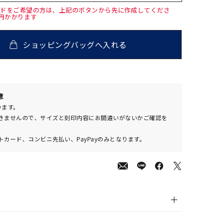
ードをご希望の方は、上記のボタンから先に作成してくださ
0円かかります
ショッピングバッグへ入れる
00
意
(tax
ります。
in)
きませんので、サイズと刻印内容にお間違いがないかご確認を
カード、コンビニ先払い、PayPayのみとなります。