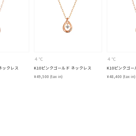
ナ
K18
K10
K7
ゴールド
シルバー
ステ
ーカラー
ピンクカラー
ホワイトカラー
トリプルカラー
４℃
４℃
誕生石
2月の誕生石
3月の誕生石
4月の誕生石
5月の
 ネックレス
K10ピンクゴールド ネックレス
K10ピンクゴー
誕生石
8月の誕生石
9月の誕生石
10月の誕生石
11
¥
49,500
¥
48,400
リセット
絞り込んで検索する
ハート
一粒
三石
パヴェ
ライン
馬蹄
ダブルループ
星座
イニシャル
リボン
その他
ホワイト
ピンク
パープル
ブルー
グリーン
マルチカラー