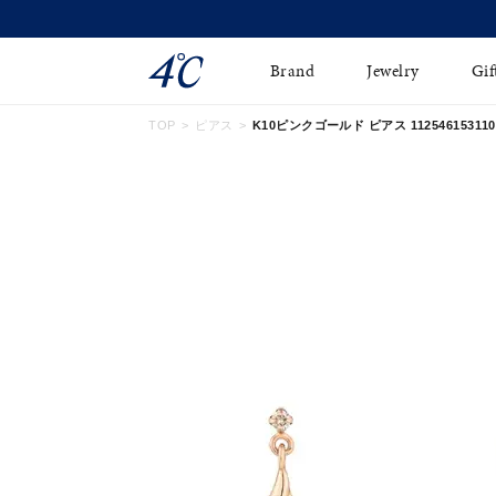
Brand
Jewelry
Gif
TOP
ピアス
K10ピンクゴールド ピアス 112546153110
ネックレス
ネックレスチェ-ン
Online Shop
ピンキーリング
ピアス
ショッピングガイド
イヤーカフ
ブレスレット
よくあるご質問
ペアネックレス
ペアリング
オンライン限定ジュエ
誕生石
リー
すべてのアイテム
ブライダルリング
はこちら