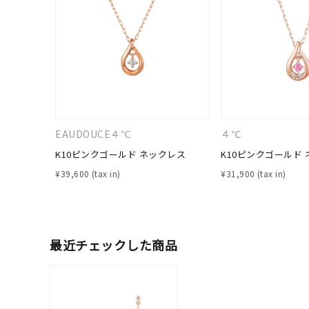
カテゴリー
素材
プラチ
カラー
イエロ
EAUDOUCE４℃
４℃
1月の
K10ピンクゴールド ネックレス
K10ピンクゴールド
誕生石
7月の
¥
39,600
¥
31,900
しずく
モチーフ
クロス
最近チェックした商品
クリア
石の色
レッド