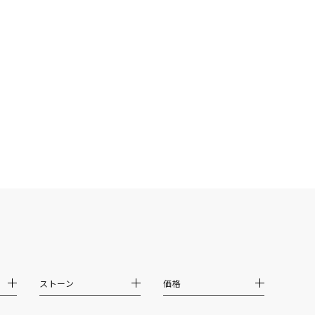
シンプル
ユニセックス
結婚式
推し活
クション
0
ストーン
価格