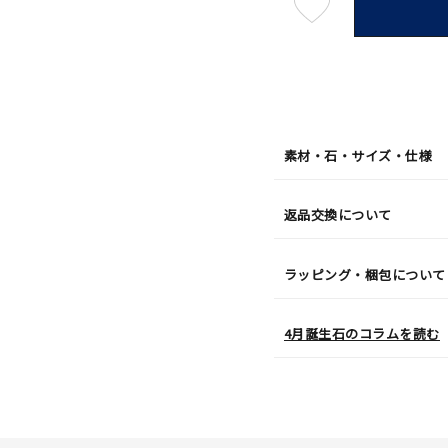
最
短
08
月
10
日
(月)
発
送
¥37,4
素材・石・サイズ・仕様
返品交換について
ラッピング・梱包について
4月誕生石のコラムを読む