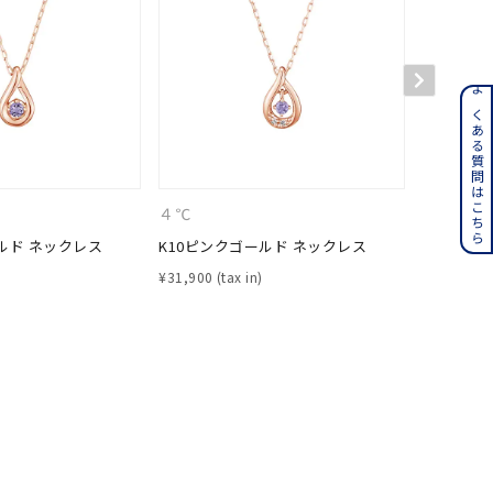
ンレス
よくある質問はこちら
その他
４℃
４℃
誕生石
6月の誕生石
ルド ネックレス
K10ピンクゴールド ネックレス
K10ピン
月の誕生石
12月の誕生石
¥
31,900
¥
31,900
ムーン
フラワー
イエロー
ブラウン