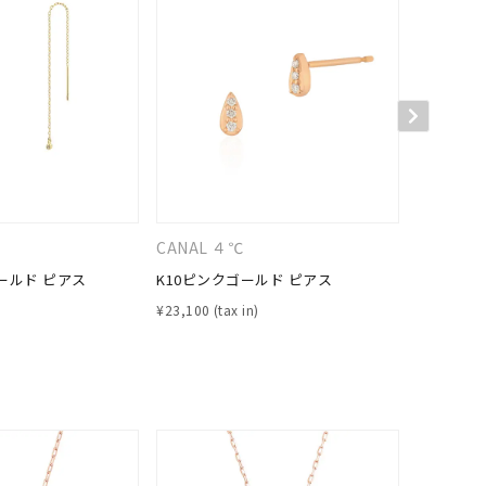
キーワードで検索する
CANAL ４℃
４℃
ールド ピアス
K10ピンクゴールド ピアス
K10イエ
¥
23,100
¥
28,600
#eギフト