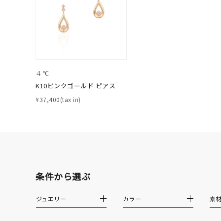
ファッションテイスト
フェミ
着用シーン
オフィ
耳周り
４℃
コレクション
公式オ
K10ピンクゴールド ピアス
¥37,400(tax in)
レディース
リングサイズ
メンズ
リングサイズ
条件から選ぶ
価格
¥0
ジュエリー
カラー
素