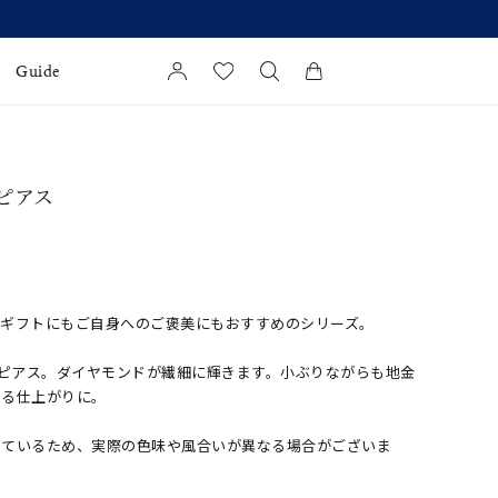
Guide
カートに商品がありません。
l Jewelry
 ピアス
証
ダルサービス
ダルリングの選び方
、ギフトにもご自身へのご褒美にもおすすめのシリーズ。
0ピアス。ダイヤモンドが繊細に輝きます。小ぶりながらも地金
める仕上がりに。
しているため、実際の色味や風合いが異なる場合がございま