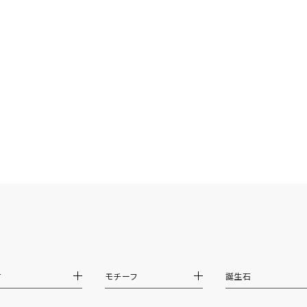
ニン
エレガント
カジュアル
フォーマル
モード
ス
ご褒美
記念日
誕生日
気分転換
デート
ジュエリー
腕周りジュエリー
ペアジュエリー
ベストセレ
ンラインショップ限定
～
～
¥400,00
材
モチーフ
誕生石