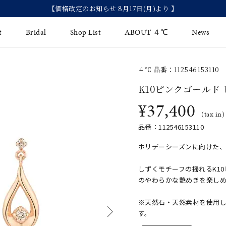
【価格改定のお知らせ 8月17日(月)より 】
t
Bridal
Shop List
ABOUT ４℃
News
４℃ 品番：112546153110
リング
Fashion Jewelry
Brida
K10ピンクゴールド
イヤリング
¥37,400
ジュエリーケア
永久保
(tax in)
バングル
法人のお客様
ブライ
品番：112546153110
ペアブレスレット
ブライ
ホリデーシーズンに向けた
その他のアイテム
しずくモチーフの揺れるK1
のやわらかな艶めきを楽し
※天然石・天然素材を使用
す。