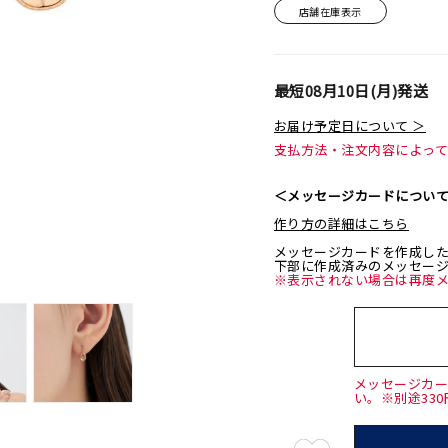
店舗在庫表示
最短
08月10日(月)
発送
お届け予定日について ＞
支払方法・注文内容によっ
＜メッセージカードについ
作り方の詳細はこちら
メッセージカードを作成し
下部に作成済みのメッセー
※表示されない場合は再度
メッセージカ
い。※別途33