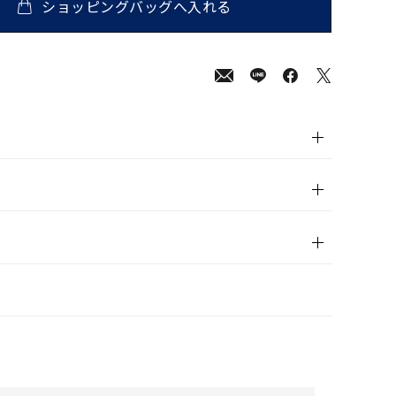
ショッピングバッグへ入れる
00
(tax
in)