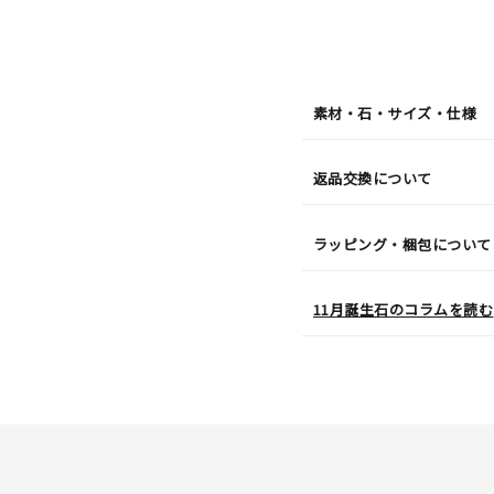
07
日
(金)
発
送
¥48,4
素材・石・サイズ・仕様
返品交換について
ラッピング・梱包について
11月誕生石のコラムを読む