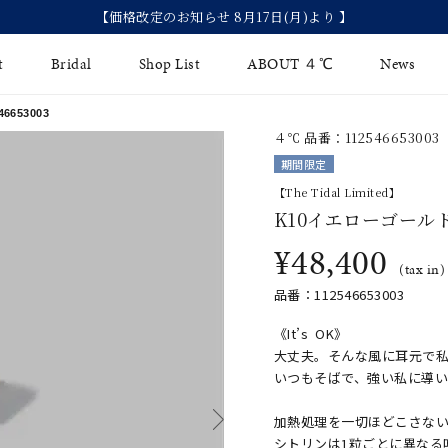
【価格改定のお知らせ 8月17日(月)より 】
t
Bridal
Shop List
ABOUT ４℃
News
653003
４℃ 品番：112546653003
リング
Fashion Jewelry
Brida
期間限定
イヤリング
【The Tidal Limited】
ジュエリーケア
永久保
K10イエローゴール
バングル
法人のお客様
ブライ
¥48,400
(tax in)
ペアブレスレット
ブライ
品番：112546653003
その他のアイテム
《It’s OK》
大丈夫。そんな風に耳元で
いつもそばで、強い私に導
加熱処理を一切ほどこさな
シトリンは1粒ごとに異なる