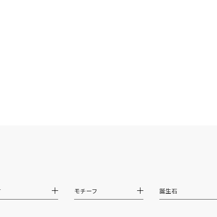
庫ありのみ
すべて表示
材
モチーフ
誕生石