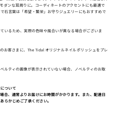
るモダンな耳周りに。コーディネートのアクセントにも最適で
石で石言葉は「希望・繁栄」お守りジュエリーにもおすすめで
しているため、実際の色味や風合いが異なる場合がございま
お客さまに、The Tidal オリジナルネイルポリッシュをプレ
了
ノベルティの画像が表示されていない場合、ノベルティのお取
。
けについて
る場合、通常よりお届けにお時間がかかります。また、配達日
。あらかじめご了承ください。