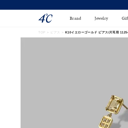
Brand
Jewelry
Gif
TOP
ピアス
K10イエローゴールド ピアス/片耳用 112546
ネックレス
ネックレスチェ-ン
Online Shop
ピンキーリング
ピアス
ショッピングガイド
イヤーカフ
ブレスレット
よくあるご質問
ペアネックレス
ペアリング
オンライン限定ジュエ
誕生石
リー
すべてのアイテム
ブライダルリング
はこちら