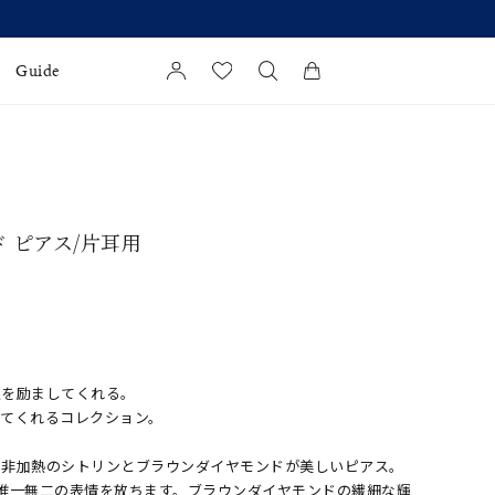
Guide
カートに商品がありません。
l Jewelry
証
ド ピアス/片耳用
ダルサービス
ダルリングの選び方
私を励ましてくれる。
いてくれるコレクション。
い非加熱のシトリンとブラウンダイヤモンドが美しいピアス。
唯一無二の表情を放ちます。ブラウンダイヤモンドの繊細な輝