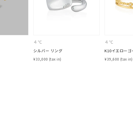
ニン
エレガント
カジュアル
フォーマル
モード
ス
ご褒美
記念日
誕生日
気分転換
デート
ジュエリー
腕周りジュエリー
ペアジュエリー
ベストセレ
４℃
４℃
ンラインショップ限定
シルバー リング
K10イエローゴ
¥
33,000
¥
39,600
～
～
¥400,00