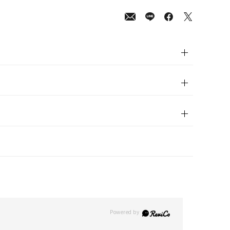
00
(tax
in)