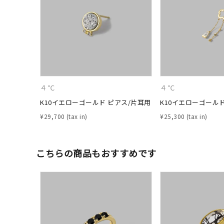
カテゴリー
素材
プラチ
カラー
イエロ
４℃
４℃
K10イエローゴールド ピアス/片耳用
K10イエローゴール
1月の
誕生石
¥
29,700
¥
25,300
7月の
しずく
こちらの商品もおすすめです
モチーフ
クロス
クリア
石の色
レッド