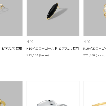
ナ
K18
K10
K7
ゴールド
シルバー
ステ
ーカラー
ピンクカラー
ホワイトカラー
トリプルカラー
４℃
４℃
ド ピアス/片耳用
K10イエローゴールド ピアス/片耳用
K10イエローゴ
誕生石
2月の誕生石
3月の誕生石
4月の誕生石
5月の
¥
33,000
¥
26,400
誕生石
8月の誕生石
9月の誕生石
10月の誕生石
11
リセット
絞り込んで検索する
ハート
一粒
三石
パヴェ
ライン
馬蹄
ダブルループ
星座
イニシャル
リボン
その他
ホワイト
ピンク
パープル
ブルー
グリーン
マルチカラー