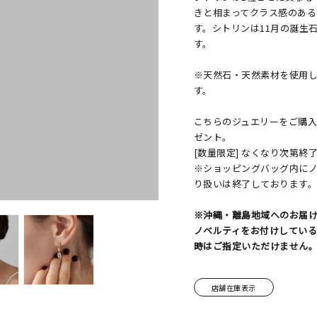
きと相まってクラス感のあ
す。シトリンは11月の誕生
す。
※天然石・天然素材を使用
す。
こちらのジュエリーをご購入の
ゼント。
[数量限定] なくなり次第終
※ショッピングバッグ内に
り扱いは終了しております
※沖縄・離島地域へのお届
ノベルティをお付けしてい
時はご指定いただけません
店舗在庫表示