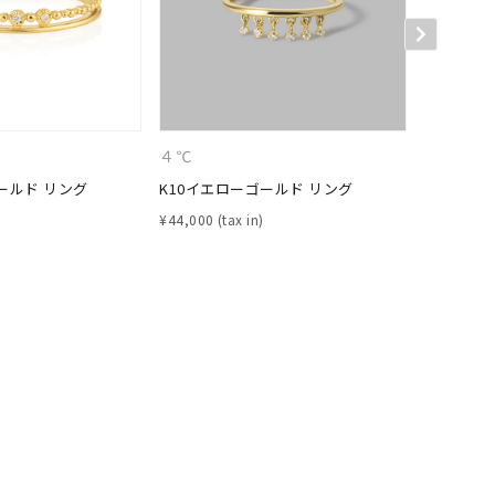
シンプル
ユニセックス
結婚式
推し活
クション
４℃
４℃
ールド リング
K10イエローゴールド リング
K10イエ
¥
44,000
¥
46,200
0