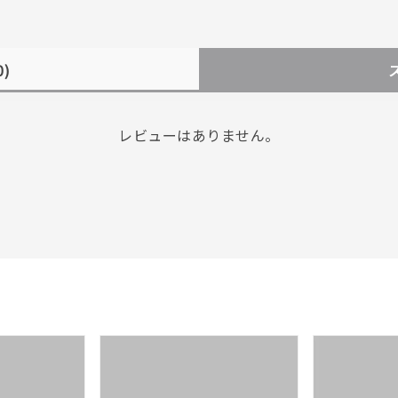
0)
レビューはありません。
#eギフト
#ハーフエタニティリング
#刻印可
#メンズ ネックレス