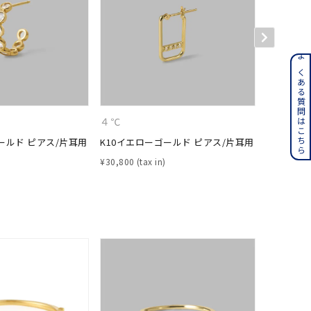
ンレス
よくある質問はこちら
その他
４℃
４℃
ールド ピアス/片耳用
K10イエローゴールド ピアス/片耳用
シルバー 
誕生石
6月の誕生石
¥
30,800
¥
16,500
月の誕生石
12月の誕生石
ムーン
フラワー
イエロー
ブラウン