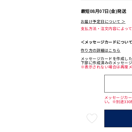
最短
08月07日(金)
発送
お届け予定日について ＞
支払方法・注文内容によっ
＜メッセージカードについ
作り方の詳細はこちら
メッセージカードを作成し
下部に作成済みのメッセー
※表示されない場合は再度
メッセージカ
い。※別途33
最
短
08
月