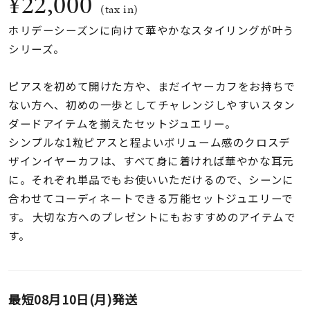
¥22,000
着用シーン
(tax in)
ホリデーシーズンに向けて華やかなスタイリングが叶う
コレクション
シリーズ。
ピアスを初めて開けた方や、まだイヤーカフをお持ちで
レディース
ない方へ、初めの一歩としてチャレンジしやすいスタン
～
リングサイズ
ダードアイテムを揃えたセットジュエリー。
シンプルな1粒ピアスと程よいボリューム感のクロスデ
ザインイヤーカフは、すべて身に着ければ華やかな耳元
メンズ
～
に。それぞれ単品でもお使いいただけるので、シーンに
リングサイズ
合わせてコーディネートできる万能セットジュエリーで
す。 大切な方へのプレゼントにもおすすめのアイテムで
価格
¥0
¥400,
す。
在庫
在庫ありのみ
すべて表示
最短
08月10日(月)
発送