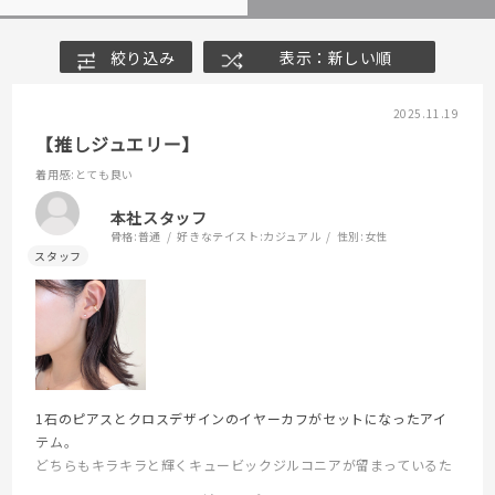
絞り込み
表示：新しい順
2025.11.19
【推しジュエリー】
着用感
:とても良い
本社スタッフ
骨格:
普通
好きなテイスト:
カジュアル
性別:
女性
1石のピアスとクロスデザインのイヤーカフがセットになったアイ
テム。
どちらもキラキラと輝くキュービックジルコニアが留まっているた
め、