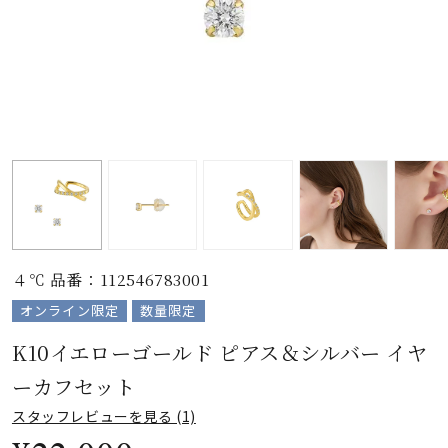
素材
カラー
誕生石
モチーフ
４℃ 品番：112546783001
石の色
オンライン限定
数量限定
K10イエローゴールド ピアス＆シルバー イヤ
ファッションテイス
ト
ーカフセット
スタッフレビューを見る (1)