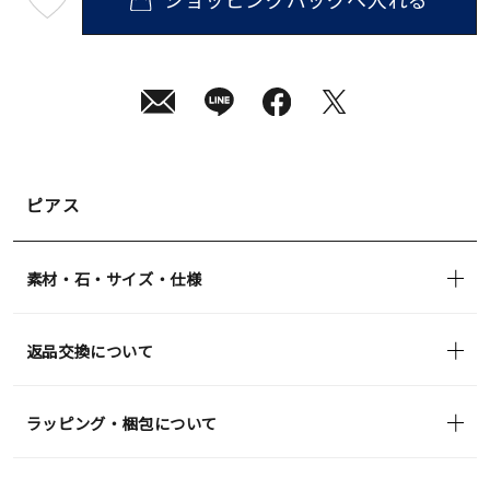
最
短
08
月
10
日
(月)
発
送
¥22,000
(tax
in)
ピアス
素材・石・サイズ・仕様
返品交換について
ラッピング・梱包について