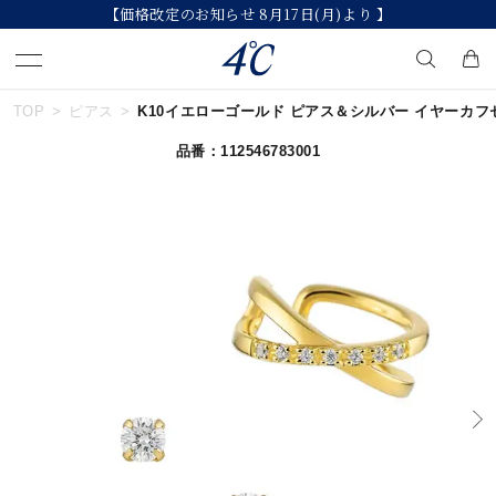
【価格改定のお知らせ 8月17日(月)より 】
TOP
ピアス
K10イエローゴールド ピアス＆シルバー イヤーカフセット
キーワードで検索する
品番：112546783001
人気検索キーワード
#ペア
#ハーフエタニティリング
#エタニティ
#ダイヤモンド ネックレス
#eギフト
ブランド
４℃
カテゴリー
イヤーカフ