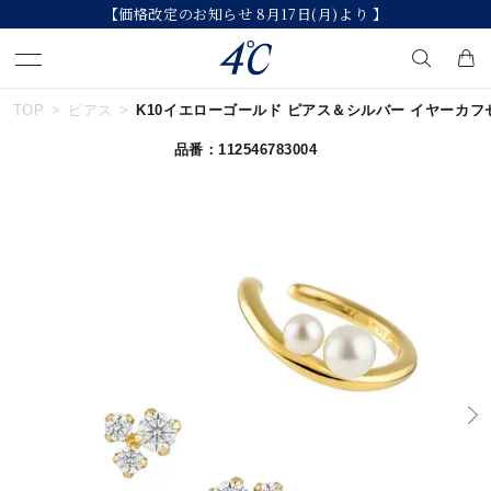
【価格改定のお知らせ 8月17日(月)より 】
TOP
ピアス
K10イエローゴールド ピアス＆シルバー イヤーカフセット
キーワードで検索する
品番：112546783004
人気検索キーワード
#summer
#ダイヤモンド ネックレス
#くまのプーさん
#ペア
#エタニティ
ブランド
４℃
カテゴリー
イヤーカフ