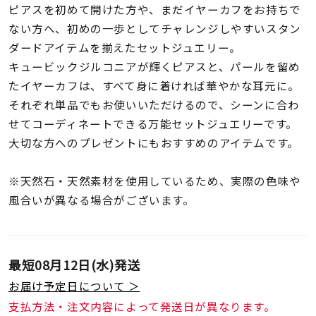
着用シーン
ピアスを初めて開けた方や、まだイヤーカフをお持ちで
ない方へ、初めの一歩としてチャレンジしやすいスタン
コレクション
ダードアイテムを揃えたセットジュエリー。
キュービックジルコニアが輝くピアスと、パールを留め
たイヤーカフは、すべて身に着ければ華やかな耳元に。
レディース
それぞれ単品でもお使いいただけるので、シーンに合わ
～
リングサイズ
せてコーディネートできる万能セットジュエリーです。
大切な方へのプレゼントにもおすすめのアイテムです。
メンズ
～
※天然石・天然素材を使用しているため、実際の色味や
リングサイズ
風合いが異なる場合がございます。
価格
¥0
¥400,
最短
08月12日(水)
発送
お届け予定日について ＞
在庫
在庫ありのみ
すべて表示
支払方法・注文内容によって発送日が異なります。