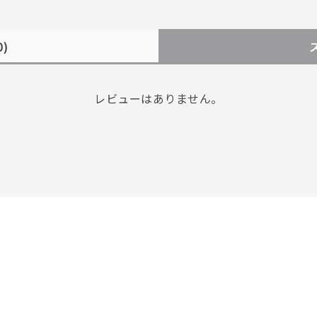
0)
レビューはありません。
r
#ペア
#ダイヤモンド ネックレス
#エタニティ
#くまのプー