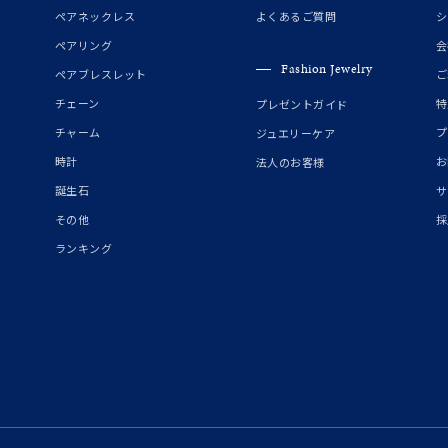
ペアネックレス
よくあるご質問
シ
ペアリング
会
Fashion Jewelry
ペアブレスレット
ご
チェーン
特
プレゼントガイド
チャーム
プ
ジュエリーケア
時計
お
法人のお客様
誕生石
サ
その他
採
ランキング