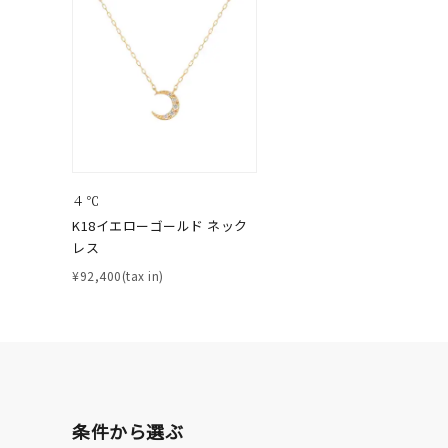
ブランド
カテゴリー
素材
プラチ
４℃
カラー
イエロ
K18イエローゴールド ネック
レス
¥92,400(tax in)
1月の
誕生石
7月の
しずく
モチーフ
クロス
条件から選ぶ