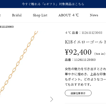
今すぐ贈れる「eギフト」対象商品はこちら
t
Bridal
Shop List
ABOUT ４℃
News
1123003
４℃ 品番：112611123003
リング
Fashion Jewelry
Brida
K18イエローゴール
イヤリング
¥92,400
ジュエリーケア
永久保
(tax in)
バングル
法人のお客様
ブライ
品番：112611123003
ペアブレスレット
ブライ
女性の魅力を引き出すとさ
華やかに煌めき、上品な印
その他のアイテム
もポイント。どのようなコ
てもおすすめです。
店舗在庫表示