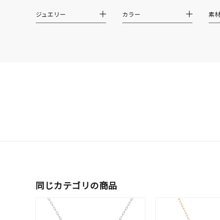
クリア
石の色
ジュエリー
カラー
素
レッド
ファッションテイスト
フェミ
着用シーン
オフィ
耳周り
コレクション
公式オ
レディース
リングサイズ
同じカテゴリの商品
メンズ
リングサイズ