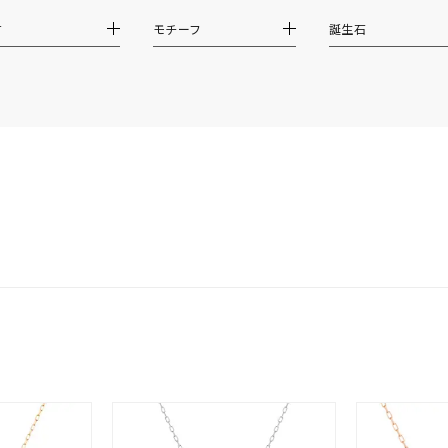
ホワイト
ピンク
パープル
ブルー
グリーン
材
モチーフ
誕生石
マルチカラー
ニン
エレガント
カジュアル
フォーマル
モード
ス
ご褒美
記念日
誕生日
気分転換
デート
ジュエリー
腕周りジュエリー
ペアジュエリー
ベストセレ
ンラインショップ限定
～
～