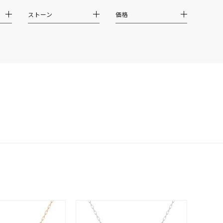
イエロー
ブラウン
ストーン
価格
シンプル
ユニセックス
結婚式
推し活
クション