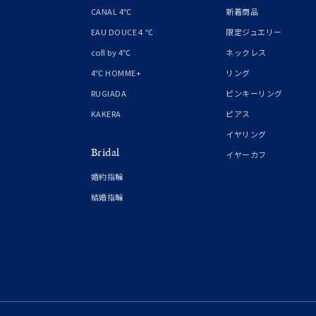
CANAL 4℃
新着商品
EAU DOUCE４℃
限定ジュエリー
cofl by 4℃
ネックレス
4℃ HOMME+
リング
RUGIADA
ピンキーリング
KAKERA
ピアス
イヤリング
Bridal
イヤーカフ
婚約指輪
結婚指輪