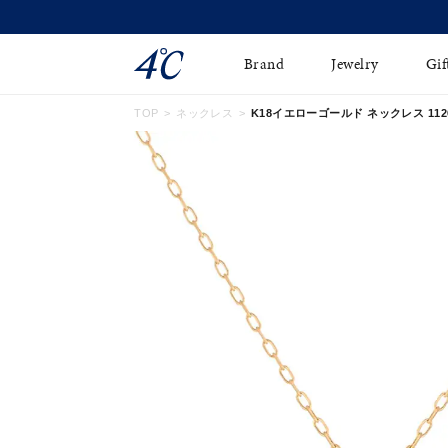
Brand
Jewelry
Gif
TOP
ネックレス
K18イエローゴールド ネックレス 11261
ネックレス
ネックレスチェ-ン
Online Shop
ピンキーリング
ピアス
ショッピングガイド
イヤーカフ
ブレスレット
よくあるご質問
ペアネックレス
ペアリング
オンライン限定ジュエ
誕生石
リー
すべてのアイテム
ブライダルリング
はこちら