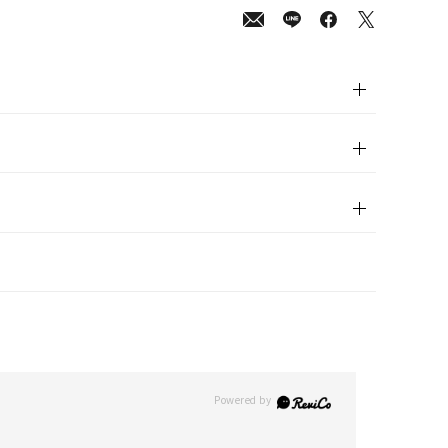
00
(tax
in)