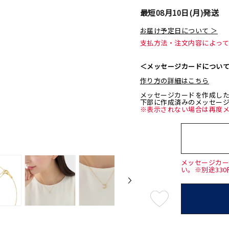
最短
08月10日(月)
発送
お届け予定日について ＞
支払方法・注文内容によっ
＜メッセージカードについ
作り方の詳細はこちら
メッセージカードを作成し
下部に作成済みのメッセー
※表示されない場合は再度
メッセージカ
い。※別途33
最
短
08
月
10