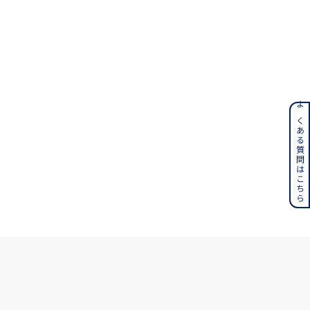
ンレス
よくある質問はこちら
その他
誕生石
6月の誕生石
月の誕生石
12月の誕生石
ムーン
フラワー