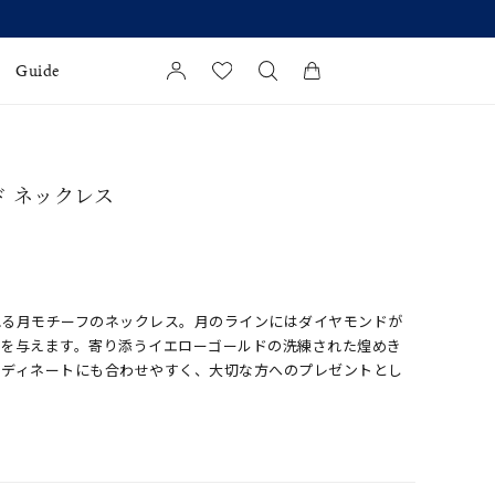
Guide
カートに商品がありません。
l Jewelry
ド ネックレス
証
ダルサービス
ダルリングの選び方
れる月モチーフのネックレス。月のラインにはダイヤモンドが
象を与えます。寄り添うイエローゴールドの洗練された煌めき
ーディネートにも合わせやすく、大切な方へのプレゼントとし