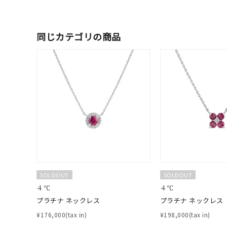
着用シーン
オフィ
耳周り
同じカテゴリの商品
コレクション
公式オ
レディース
リングサイズ
メンズ
リングサイズ
価格
¥0
SOLDOUT
SOLDOUT
４℃
４℃
在庫
在
プラチナ ネックレス
プラチナ ネックレス
¥176,000(tax in)
¥198,000(tax in)