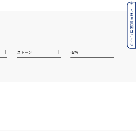
ンレス
よくある質問はこちら
その他
誕生石
6月の誕生石
月の誕生石
12月の誕生石
ストーン
価格
ムーン
フラワー
イエロー
ブラウン
シンプル
ユニセックス