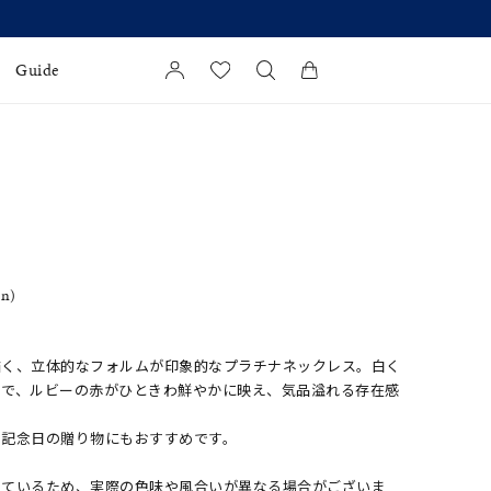
Guide
カートに商品がありません。
l Jewelry
証
ダルサービス
in)
ダルリングの選び方
描く、立体的なフォルムが印象的なプラチナネックレス。白く
中で、ルビーの赤がひときわ鮮やかに映え、気品溢れる存在感
な記念日の贈り物にもおすすめです。
しているため、実際の色味や風合いが異なる場合がございま