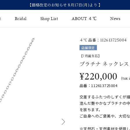
【価格改定のお知らせ 8月17日(月)より 】
t
Bridal
Shop List
ABOUT ４℃
News
４℃ 品番：112613725004
リング
Fashion Jewelry
Brida
店舗限定
イヤリング
【7月誕生石】
ジュエリーケア
永久保
プラチナ ネックレス
バングル
法人のお客様
ブライ
¥220,000
(tax 
ペアブレスレット
ブライ
品番：112613725004
その他のアイテム
交差するふたつのしずくが
澄んだ艶やかなプラチナの
を放ちます。
ご自身へのご褒美や、大切
※天然石・天然素材を使用