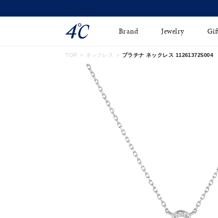
Brand
Jewelry
Gif
TOP
ネックレス
プラチナ ネックレス 112613725004
ネックレス
ネックレスチェ-ン
Online Shop
ピンキーリング
ピアス
ショッピングガイド
イヤーカフ
ブレスレット
よくあるご質問
ペアネックレス
ペアリング
オンライン限定ジュエ
誕生石
リー
すべてのアイテム
ブライダルリング
はこちら