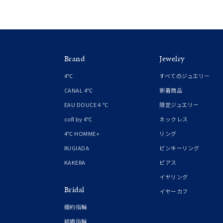
Brand
Jewelry
4℃
すべてのジュエリー
CANAL 4℃
新着商品
EAU DOUCE４℃
限定ジュエリー
cofl by 4℃
ネックレス
4℃ HOMME+
リング
RUGIADA
ピンキーリング
KAKERA
ピアス
イヤリング
Bridal
イヤーカフ
婚約指輪
結婚指輪