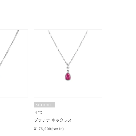
ス
ご褒美
記念日
誕生日
気分転換
デート
ジュエリー
腕周りジュエリー
ペアジュエリー
ベストセレ
ンラインショップ限定
～
～
¥400,00
SOLDOUT
４℃
庫ありのみ
すべて表示
プラチナ ネックレス
¥176,000(tax in)