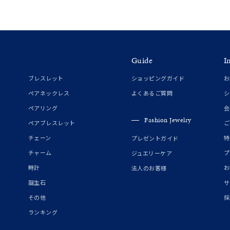
Guide
I
ブレスレット
ショッピングガイド
お
ペアネックレス
よくあるご質問
シ
ペアリング
会
Fashion Jewelry
ペアブレスレット
ご
チェーン
特
プレゼントガイド
チャーム
プ
ジュエリーケア
時計
お
法人のお客様
誕生石
サ
その他
採
ランキング