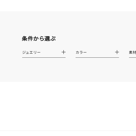
素材
プラチ
カラー
イエロ
条件から選ぶ
1月の
誕生石
7月の
ジュエリー
カラー
素
しずく
モチーフ
クロス
クリア
石の色
レッド
ファッションテイスト
フェミ