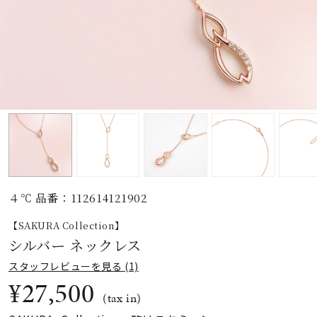
素材
カラー
誕生石
モチーフ
４℃ 品番：112614121902
石の色
【SAKURA Collection】
シルバー ネックレス
ファッションテイス
スタッフレビューを見る (1)
ト
¥27,500
(tax in)