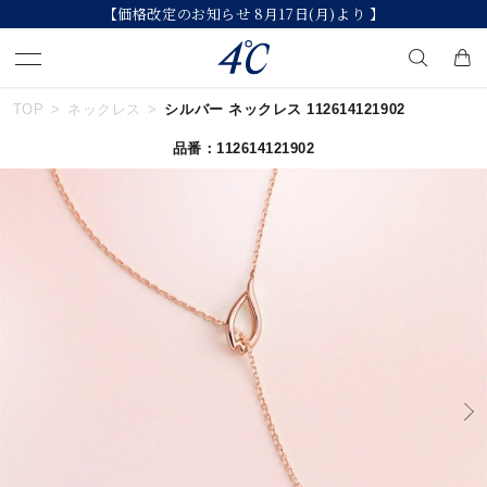
【価格改定のお知らせ 8月17日(月)より 】
TOP
ネックレス
シルバー ネックレス 112614121902
キーワードで検索する
品番：112614121902
人気検索キーワード
#summer
#ペア
#ダイヤモンド ネックレス
#エタニティ
#くまのプーさん
ブランド
４℃
カテゴリー
すべてのジュエリー