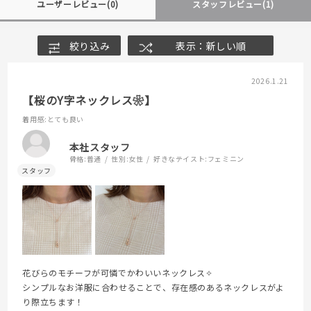
ユーザーレビュー
(0)
スタッフレビュー
(1)
絞り込み
表示：新しい順
2026.1.21
【桜のY字ネックレス❀】
着用感
:とても良い
本社スタッフ
骨格:
普通
性別:
女性
好きなテイスト:
フェミニン
花びらのモチーフが可憐でかわいいネックレス✧
シンプルなお洋服に合わせることで、存在感のあるネックレスがよ
り際立ちます！