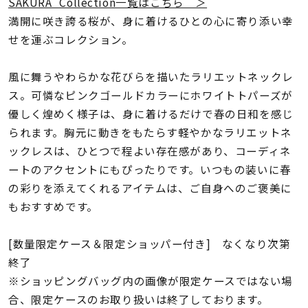
着用シーン
SAKURA Collection一覧はこちら ＞
満開に咲き誇る桜が、身に着けるひとの心に寄り添い幸
せを運ぶコレクション。
コレクション
風に舞うやわらかな花びらを描いたラリエットネックレ
レディース
ス。可憐なピンクゴールドカラーにホワイトトパーズが
～
リングサイズ
優しく煌めく様子は、身に着けるだけで春の日和を感じ
られます。胸元に動きをもたらす軽やかなラリエットネ
ックレスは、ひとつで程よい存在感があり、コーディネ
メンズ
ートのアクセントにもぴったりです。いつもの装いに春
～
リングサイズ
の彩りを添えてくれるアイテムは、ご自身へのご褒美に
もおすすめです。
価格
¥0
¥400,
[数量限定ケース＆限定ショッパー付き] なくなり次第
終了
※ショッピングバッグ内の画像が限定ケースではない場
在庫
在庫ありのみ
すべて表示
合、限定ケースのお取り扱いは終了しております。