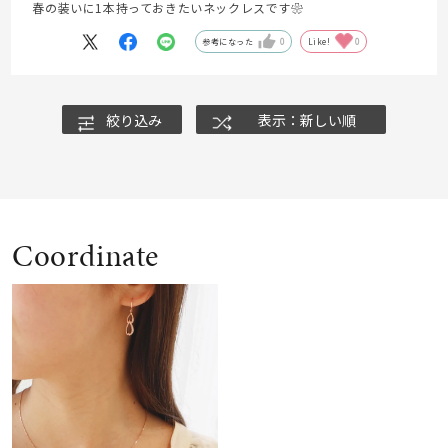
春の装いに1本持っておきたいネックレスです❀
参考になった
0
Like!
0
絞り込み
表示：新しい順
Coordinate