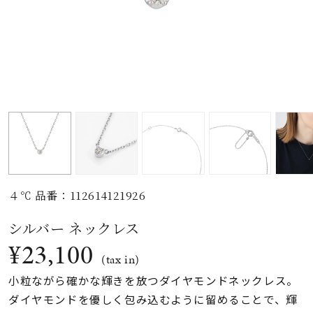
素材
カラー
誕生石
モチーフ
４℃ 品番：112614121926
石の色
シルバー ネックレス
¥23,100
ファッションテイス
(tax in)
ト
小粒ながら確かな輝きを放つダイヤモンドネックレス。
ダイヤモンドを優しく包み込むように留めることで、輝