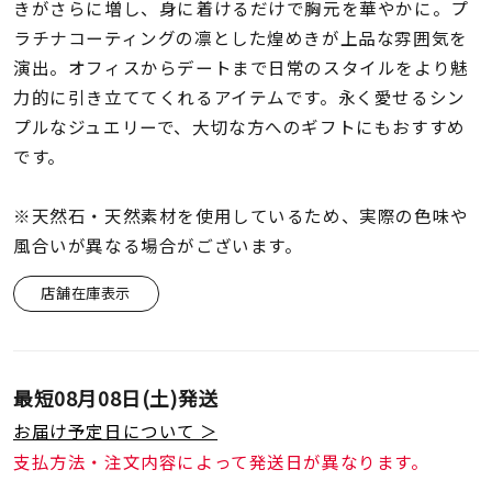
着用シーン
きがさらに増し、身に着けるだけで胸元を華やかに。プ
ラチナコーティングの凛とした煌めきが上品な雰囲気を
演出。オフィスからデートまで日常のスタイルをより魅
コレクション
力的に引き立ててくれるアイテムです。永く愛せるシン
プルなジュエリーで、大切な方へのギフトにもおすすめ
レディース
です。
～
リングサイズ
※天然石・天然素材を使用しているため、実際の色味や
風合いが異なる場合がございます。
メンズ
～
リングサイズ
店舗在庫表示
価格
¥0
¥400,
最短
08月08日(土)
発送
お届け予定日について ＞
在庫
在庫ありのみ
すべて表示
支払方法・注文内容によって発送日が異なります。