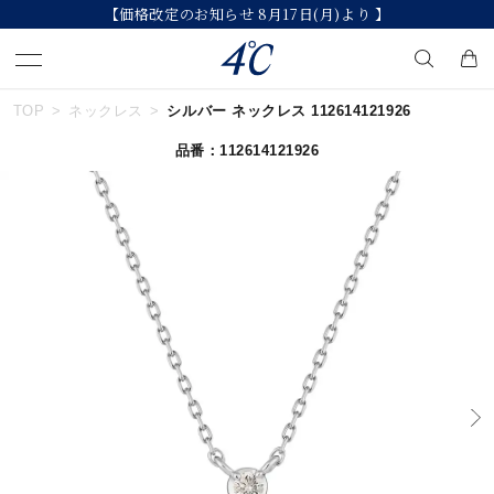
【価格改定のお知らせ 8月17日(月)より 】
TOP
ネックレス
シルバー ネックレス 112614121926
キーワードで検索する
品番：112614121926
人気検索キーワード
#ペア
#ハーフエタニティリング
#エタニティ
#ダイヤモンド ネックレス
#eギフト
ブランド
４℃
カテゴリー
すべてのジュエリー