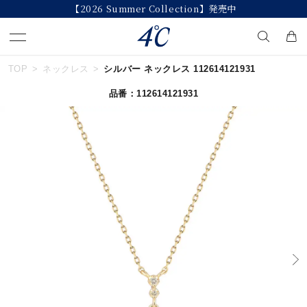
【2026 Summer Collection】発売中
TOP
ネックレス
シルバー ネックレス 112614121931
キーワードで検索する
品番：112614121931
人気検索キーワード
#summer
#ダイヤモンド ネックレス
#くまのプーさん
#ペア
#エタニティ
ブランド
４℃
カテゴリー
すべてのジュエリー