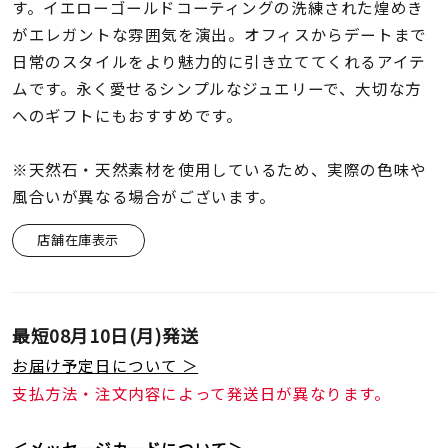
着用シーン
す。イエローゴールドコーティングの洗練された煌めき
がエレガントな雰囲気を演出。オフィスからデートまで
日常のスタイルをより魅力的に引き立ててくれるアイテ
コレクション
ムです。永く愛せるシンプルなジュエリーで、大切な方
へのギフトにもおすすめです。
レディース
～
リングサイズ
※天然石・天然素材を使用しているため、実際の色味や
風合いが異なる場合がございます。
メンズ
店舗在庫表示
～
リングサイズ
価格
最短
08月10日(月)
発送
¥0
¥400,
お届け予定日について ＞
支払方法・注文内容によって発送日が異なります。
在庫
在庫ありのみ
すべて表示