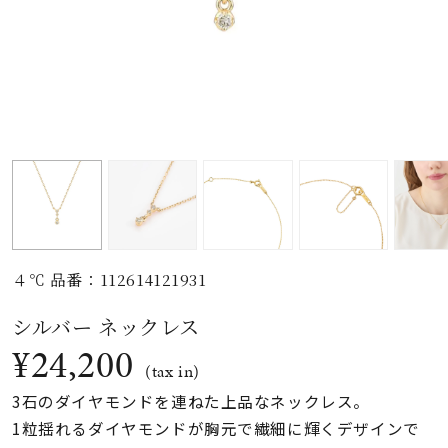
素材
カラー
誕生石
モチーフ
４℃ 品番：112614121931
石の色
シルバー ネックレス
¥24,200
ファッションテイス
(tax in)
ト
3石のダイヤモンドを連ねた上品なネックレス。
1粒揺れるダイヤモンドが胸元で繊細に輝くデザインで