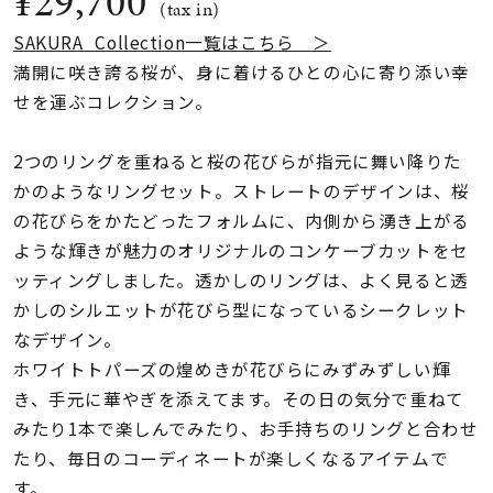
¥29,700
着用シーン
(tax in)
SAKURA Collection一覧はこちら ＞
満開に咲き誇る桜が、身に着けるひとの心に寄り添い幸
コレクション
せを運ぶコレクション。
レディース
2つのリングを重ねると桜の花びらが指元に舞い降りた
～
リングサイズ
かのようなリングセット。ストレートのデザインは、桜
の花びらをかたどったフォルムに、内側から湧き上がる
ような輝きが魅力のオリジナルのコンケーブカットをセ
メンズ
～
ッティングしました。透かしのリングは、よく見ると透
リングサイズ
かしのシルエットが花びら型になっているシークレット
なデザイン。
価格
¥0
¥400,
ホワイトトパーズの煌めきが花びらにみずみずしい輝
き、手元に華やぎを添えてます。その日の気分で重ねて
みたり1本で楽しんでみたり、お手持ちのリングと合わせ
在庫
在庫ありのみ
すべて表示
たり、毎日のコーディネートが楽しくなるアイテムで
す。