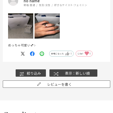
no name
骨格:
普通
性別:
女性
好きなテイスト:
フェミニン
めっちゃ可愛い💕✨
参考になった
0
Like!
0
絞り込み
表示：新しい順
レビューを書く