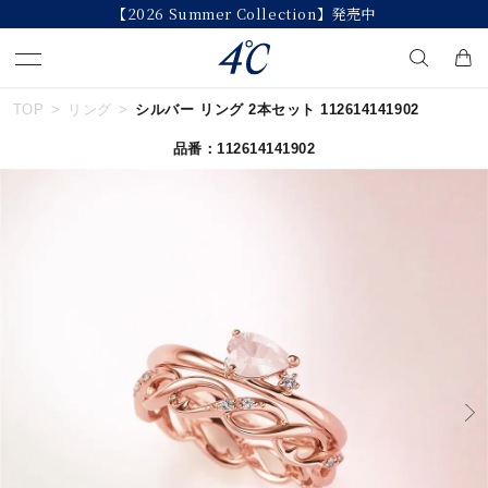
【2026 Summer Collection】発売中
TOP
リング
シルバー リング 2本セット 112614141902
キーワードで検索する
品番：112614141902
人気検索キーワード
#ペア
#ハーフエタニティリング
#エタニティ
#ダイヤモンド ネックレス
#eギフト
ブランド
４℃
カテゴリー
すべてのジュエリー