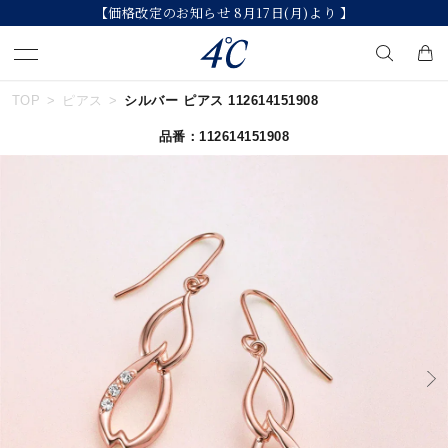
【価格改定のお知らせ 8月17日(月)より 】
TOP
ピアス
シルバー ピアス 112614151908
キーワードで検索する
品番：112614151908
人気検索キーワード
#summer
#ダイヤモンド ネックレス
#くまのプーさん
#ペア
#エタニティ
ブランド
４℃
カテゴリー
すべてのジュエリー