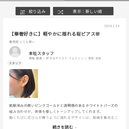
絞り込み
表示：新しい順
2026.1.19
【華奢好きに】軽やかに揺れる桜ピアス🌸
着用感
:とても良い
本社スタッフ
骨格:
普通
好きなテイスト:
フェミニン
性別:
女性
肌馴染みの良いピンクゴールドと透明感のあるホワイトトパーズの
組み合わせが、表情を優しくトーンアップしてくれます。
動くたびに花びらが舞うように揺れるデザインは、視線を集めるこ
と間違いなし！
続きを読む