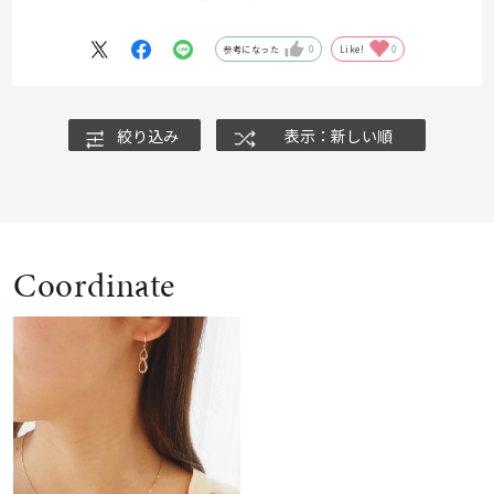
シンプルなブラウスやニットに合わせるだけで、グッと春らしい装
いに。
甘すぎない上品なサイズ感なので、デートはもちろん、お仕事終わ
参考になった
0
Like!
0
りの予定がある日などの「大人のデイリージュエリー」としておす
すめです◎
絞り込み
表示：新しい順
Coordinate