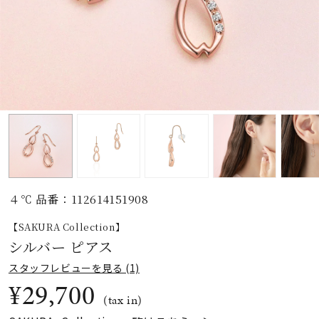
素材
カラー
誕生石
モチーフ
４℃ 品番：112614151908
石の色
【SAKURA Collection】
シルバー ピアス
ファッションテイス
スタッフレビューを見る (1)
ト
¥29,700
(tax in)