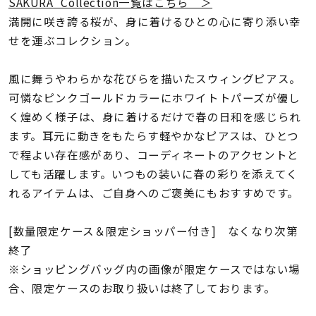
着用シーン
SAKURA Collection一覧はこちら ＞
満開に咲き誇る桜が、身に着けるひとの心に寄り添い幸
せを運ぶコレクション。
コレクション
風に舞うやわらかな花びらを描いたスウィングピアス。
レディース
可憐なピンクゴールドカラーにホワイトトパーズが優し
～
リングサイズ
く煌めく様子は、身に着けるだけで春の日和を感じられ
ます。耳元に動きをもたらす軽やかなピアスは、ひとつ
で程よい存在感があり、コーディネートのアクセントと
メンズ
しても活躍します。いつもの装いに春の彩りを添えてく
～
リングサイズ
れるアイテムは、ご自身へのご褒美にもおすすめです。
[数量限定ケース＆限定ショッパー付き] なくなり次第
価格
¥0
¥400,
終了
※ショッピングバッグ内の画像が限定ケースではない場
合、限定ケースのお取り扱いは終了しております。
在庫
在庫ありのみ
すべて表示