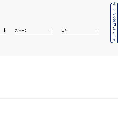
ンレス
よくある質問はこちら
その他
ストーン
価格
誕生石
6月の誕生石
月の誕生石
12月の誕生石
ムーン
フラワー
イエロー
ブラウン
シンプル
ユニセックス