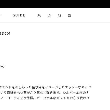
T
GUIDE
カートに商品がありません。
21001
 in)
ヤモンドをあしらった結び目をイメージしたエッジーなネック
という意味をもつ石がさり気なく輝きます。シルバー本来のナ
たノーコーティング仕様。パーソナルなギフトやお守り代わり
。