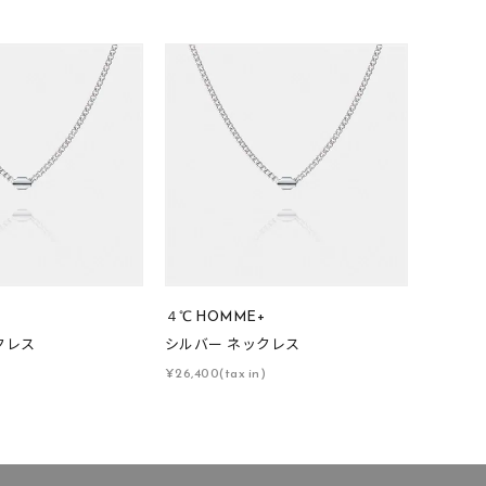
結婚式
推し活
クション
+
４℃ HOMME+
クレス
シルバー ネックレス
0
)
¥26,400(tax in)