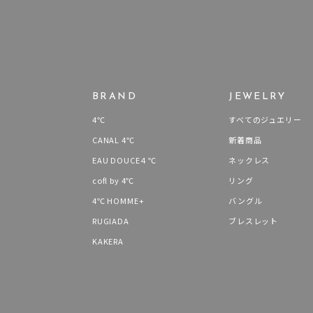
BRAND
JEWELRY
4℃
すべてのジュエリー
CANAL 4℃
新着商品
EAU DOUCE４℃
ネックレス
cofl by 4℃
リング
4℃ HOMME+
バングル
RUGIADA
ブレスレット
KAKERA