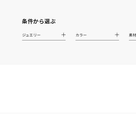
素材
プラチ
条件から選ぶ
カラー
イエロ
ジュエリー
カラー
素
1月の
誕生石
7月の
しずく
モチーフ
クロス
クリア
石の色
レッド
ファッションテイスト
フェミ