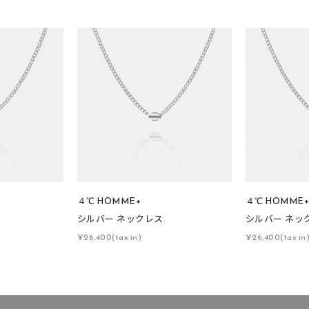
ス
ご褒美
記念日
誕生日
気分転換
デート
ジュエリー
腕周りジュエリー
ペアジュエリー
ベストセレ
ンラインショップ限定
～
～
４℃ HOMME+
４℃ HOMME
シルバー ネックレス
シルバー ネッ
¥400,00
¥26,400(tax in)
¥26,400(tax in
庫ありのみ
すべて表示