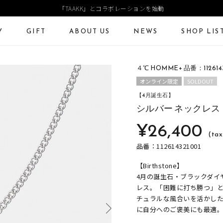
「TAAKK」とコラボレーションを始動
Y
GIFT
ABOUT US
NEWS
SHOP LIS
４℃ HOMME+ 品番：1126143
ECKLACE
NECKLACE CHAIN
RING
Online Shop
Fashion Jewelry
オンライン限定
SOLDOUT
ANGLE
PIERCED EARRINGS
EAR CUFF
【4月誕生石】
ショッピングガイド
プレゼントガイド
シルバー ネックレス
よくあるご質問
ジュエリーケア
¥26,400
(tax
品番：112614321001
【Birthstone】
4月の誕生石・ブラックダイ
レス。「困難に打ち勝つ」
チュラルな風合いを活かし
に自分へのご褒美にも最適