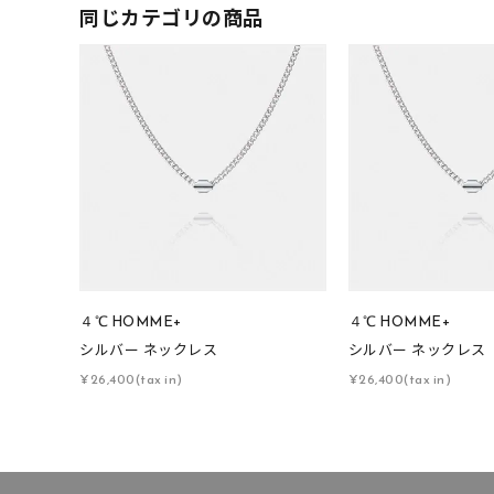
着用シーン
オフィ
同じカテゴリの商品
耳周り
コレクション
公式オ
レディース
リングサイズ
メンズ
リングサイズ
４℃ HOMME+
４℃ HOMME+
シルバー ネックレス
シルバー ネックレス
価格
¥0
¥26,400(tax in)
¥26,400(tax in)
在庫
在