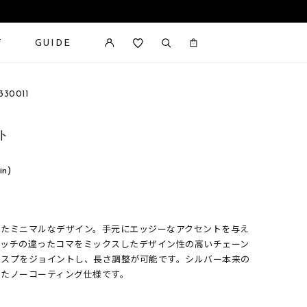
T
GUIDE
カートに商品がありません。
30011
ト
in)
したミニマルなデザイン。手元にエッジーなアクセントを与え
ピッチの違ったコマをミックスしたデザイン性の高いチェーン
ラスプをジョイントし、長さ調整が可能です。シルバー本来の
したノーコーティング仕様です。