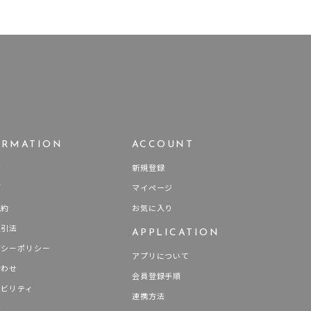
ORMATION
ACCOUNT
せ
新規登録
要
マイページ
規約
お気に入り
取引法
APPLICATION
バシーポリシー
アプリについて
合わせ
会員登録手順
ナビリティ
連携方法
報