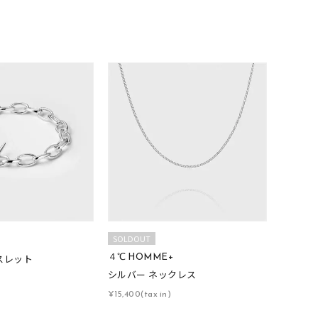
結婚式
推し活
クション
SOLDOUT
+
0
４℃ HOMME+
スレット
シルバー ネックレス
¥15,400(tax in)