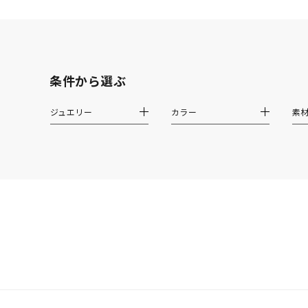
素材
プラチ
条件から選ぶ
カラー
イエロ
ジュエリー
カラー
素
1月の
誕生石
7月の
しずく
モチーフ
クロス
クリア
石の色
レッド
ファッションテイスト
フェミ