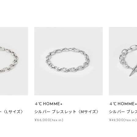
ス
ご褒美
記念日
誕生日
気分転換
デート
ジュエリー
腕周りジュエリー
ペアジュエリー
ベストセレ
ンラインショップ限定
～
～
４℃ HOMME+
４℃ HOMME
¥400,00
ト〈Lサイズ〉
シルバー ブレスレット〈Mサイズ〉
シルバー ブレ
¥66,000(tax in)
¥49,500(tax in)
庫ありのみ
すべて表示