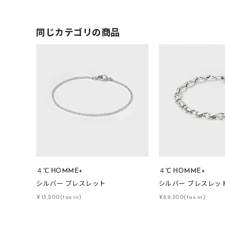
着用シーン
オフィ
同じカテゴリの商品
耳周り
コレクション
公式オ
レディース
リングサイズ
メンズ
リングサイズ
４℃ HOMME+
４℃ HOMME+
価格
¥0
シルバー ブレスレット
シルバー ブレスレッ
¥13,200(tax in)
¥69,300(tax in)
在庫
在