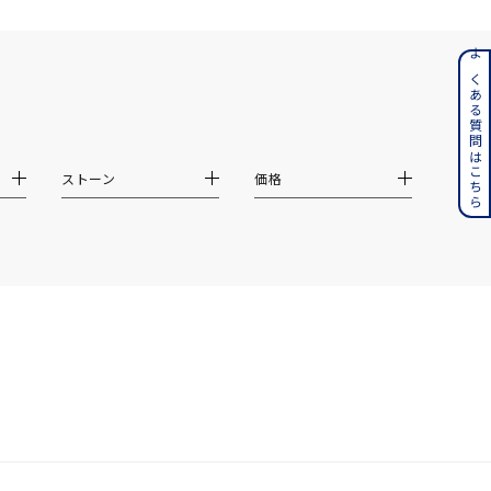
ンレス
よくある質問はこちら
その他
ストーン
価格
誕生石
6月の誕生石
月の誕生石
12月の誕生石
ムーン
フラワー
イエロー
ブラウン
シンプル
ユニセックス