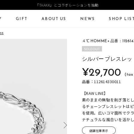
「TAAKK」とコラボレーションを始動
Y
GIFT
ABOUT US
NEWS
SHOP LIS
11
４℃ HOMME+ 品番：1126143
ECKLACE
NECKLACE CHAIN
RING
Online Shop
Fashion Jewelry
SOLDOUT
ANGLE
PIERCED EARRINGS
EAR CUFF
シルバー ブレスレッ
ショッピングガイド
プレゼントガイド
¥29,700
よくあるご質問
ジュエリーケア
(tax 
品番：112614330011
【RAW LINE】
素のままの無駄を削ぎ落と
るチェーンブレスレットは
を使用。広いコマ箇所でク
ナチュラルな風合いを活か
店舗在庫表示