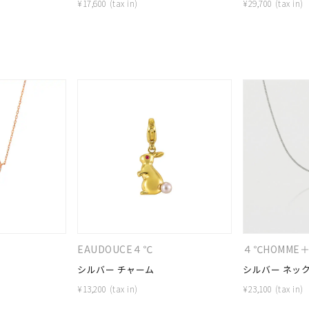
¥
17,600
¥
29,700
#eギフト
#ハーフエタニティリング
#刻印可
#メンズ ネックレス
EAUDOUCE４℃
４℃HOMME
シルバー チャーム
シルバー ネッ
¥
13,200
¥
23,100