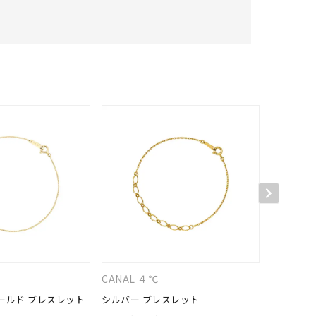
CANAL ４℃
４℃
ールド ブレスレット
シルバー ブレスレット
K14イエ