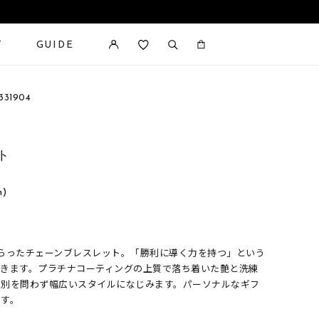
T
GUIDE
カートに商品がありません。
31904
ト
n)
らったチェーンブレスレット。「勝利に導く力を持つ」という
輝きます。プラチナコーティングの上質で落ち着いた艶と洗練
性別を問わず幅広いスタイルになじみます。パーソナルなギフ
です。