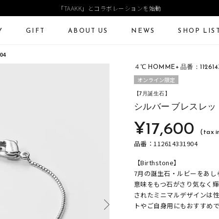
「TAAKK」とコラボレーションを始動
Y
GIFT
ABOUT US
NEWS
SHOP LIS
04
４℃ HOMME+ 品番：1126143
ECKLACE
NECKLACE CHAIN
RING
Online Shop
Fashion Jewelry
オンライン限定
ANGLE
PIERCED EARRINGS
EAR CUFF
【7月誕生石】
ショッピングガイド
プレゼントガイド
シルバー ブレスレッ
よくあるご質問
ジュエリーケア
¥17,600
(tax i
品番：112614331904
【Birthstone】
7月の誕生石・ルビーをあし
意味をもつ石がさり気なく
されたミニマルデザインは
トやご自身用にもおすすめ