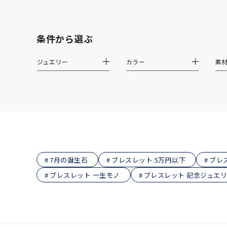
着用シーン
オフィ
条件から選ぶ
耳周り
ジュエリー
カラー
素
コレクション
公式オ
レディース
リングサイズ
メンズ
リングサイズ
7月の誕生石
ブレスレット 5万円以下
ブレ
ブレスレット 一生モノ
ブレスレット 記念ジュエ
価格
¥0
在庫
在