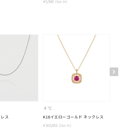
¥
5,940
¥
59,400
キーワードで検索する
＋
４℃
CANAL 
クレス
K18イエローゴールド ネックレス
K10ピン
¥
165,000
¥
39,600