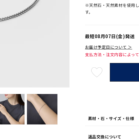
※天然石・天然素材を使用
す。
最短
08月07日(金)
発送
お届け予定日について ＞
支払方法・注文内容によっ
最
短
08
月
07
日
(金)
発
送
¥17,6
素材・石・サイズ・仕様
返品交換について