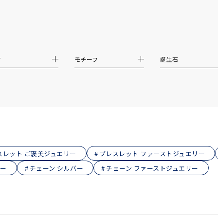
ス
ご褒美
記念日
誕生日
気分転換
デート
ジュエリー
腕周りジュエリー
ペアジュエリー
ベストセレ
材
モチーフ
誕生石
ンラインショップ限定
～
～
スレット ご褒美ジュエリー
ブレスレット ファーストジュエリー
リー
チェーン シルバー
チェーン ファーストジュエリー
¥400,00
庫ありのみ
すべて表示