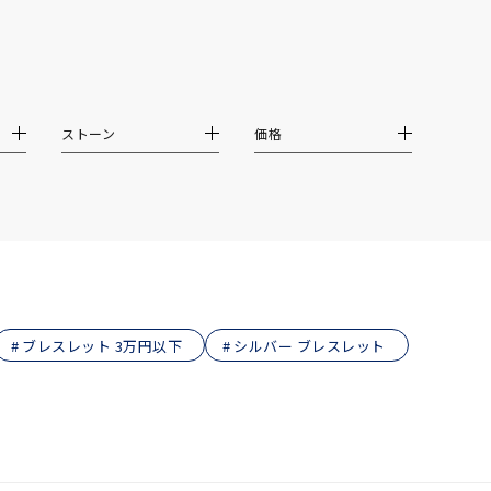
結婚式
推し活
クション
ストーン
価格
ブレスレット 3万円以下
シルバー ブレスレット
0