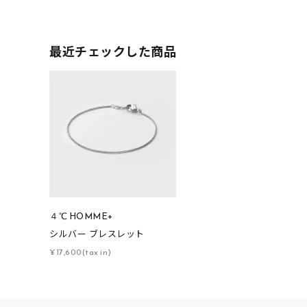
素材
プラチ
最近チェックした商品
カラー
イエロ
1月の
誕生石
7月の
しずく
モチーフ
クロス
４℃ HOMME+
シルバー ブレスレット
クリア
¥17,600(tax in)
石の色
レッド
ファッションテイスト
フェミ