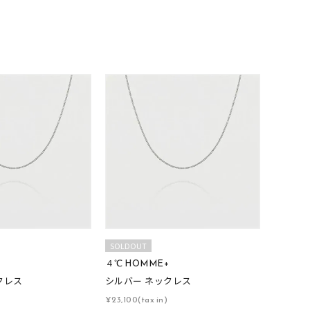
SOLDOUT
+
４℃ HOMME+
クレス
シルバー ネックレス
¥23,100(tax in)