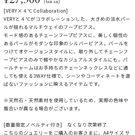
着用シーン
(tax in)
[VERY×４℃ Collaboration]
VERYと４℃がコラボレーションした、大きめの淡水パー
コレクション
ルが揺れるマルチウェイのフープピアス。
モード感のあるチェーンフープピアスに、美しく個性の
レディース
あるパールがモダンな印象のシルバーピアス。パールを
～
リングサイズ
つけてオケージョンスタイルに、取り外してチェーンフ
ープピアスのみで軽やかなカジュアルスタイルにも。パ
ールチャームはお手持ちのチェーンネックレスなどに通
メンズ
～
しても使える3WAY仕様で、シーンやコーディネートを選
リングサイズ
ばないファッションに映えるアイテムです。
価格
※天然石・天然素材を使用しているため、実際の色味や
¥0
¥400,
風合いが異なる場合がございます。
在庫
在庫ありのみ
すべて表示
[数量限定ノベルティ付き] なくなり次第終了
こちらのジュエリーをご購入のお客さまに、A4サイズ サ