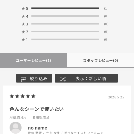
★
5
(1)
★
4
(0)
★
3
(0)
★
2
(0)
★
1
(0)
ユーザーレビュー
(1)
スタッフレビュー
(0)
絞り込み
表示：新しい順
2026.5.25
色んなシーンで使いたい
用途
:自分用
着用感
:普通
no name
骨格:
華奢
性別:
女性
好きなテイスト:
フェミニン