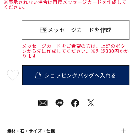
※表示されない場合は再度メッセージカードを作成して
ください。
メッセージカードを作成
メッセージカードをご希望の方は、上記のボタ
ンから先に作成してください。※別途330円かか
ります
ショッピングバッグへ入れる
最
短
08
月
07
日
(金)
発
送
¥27,500
(tax
in)
素材・石・サイズ・仕様