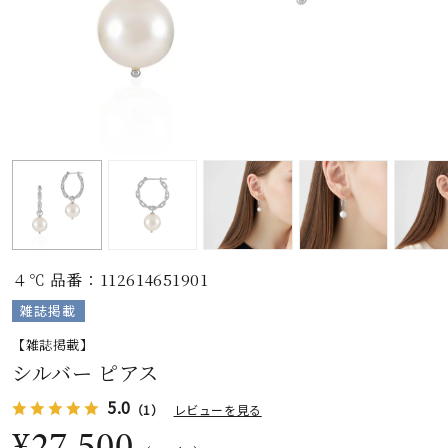
素材
カラー
誕生石
モチーフ
４℃ 品番：112614651901
石の色
雑誌掲載
【雑誌掲載】
ファッションテイス
シルバー ピアス
ト
5.0
（1）
レビューを見る
¥27,500