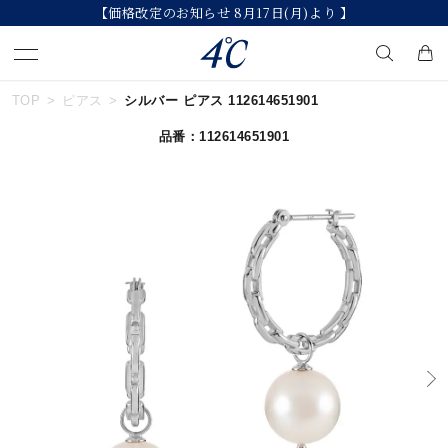
【価格改定のお知らせ 8月17日(月)より 】
TOP
ピアス
シルバー ピアス 112614651901
キーワードで検索する
品番：112614651901
人気検索キーワード
#ペア
#eギフト
#ハーフエタニティリング
#刻印可
#メンズ ネックレス
ブランド
４℃
カテゴリー
すべてのジュエリー