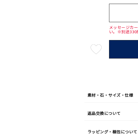
メッセージカ
い。※別途33
最
短
08
月
10
日
(月)
発
送
¥69,3
素材・石・サイズ・仕様
返品交換について
ラッピング・梱包について