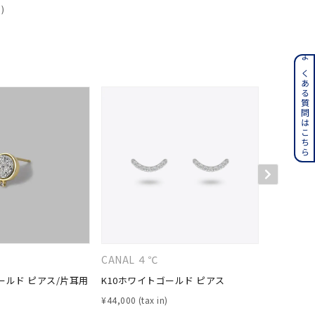
ンレス
よくある質問はこちら
その他
誕生石
6月の誕生石
月の誕生石
12月の誕生石
ムーン
フラワー
CANAL ４℃
４℃
イエロー
ブラウン
ールド ピアス/片耳用
K10ホワイトゴールド ピアス
K10イエ
¥
44,000
¥
72,600