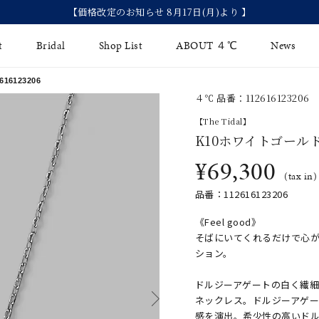
【2026 Summer Collection
t
Bridal
Shop List
ABOUT ４℃
News
6123206
４℃ 品番：112616123206
リング
Fashion Jewelry
Brida
【The Tidal】
イヤリング
K10ホワイトゴール
ジュエリーケア
永久保
¥69,300
バングル
法人のお客様
ブライ
(tax in)
品番：112616123206
ペアブレスレット
ブライ
《Feel good》
その他のアイテム
そばにいてくれるだけで心
ション。
ドルジーアゲートの白く繊細
ネックレス。ドルジーアゲ
感を演出。希少性の高いド