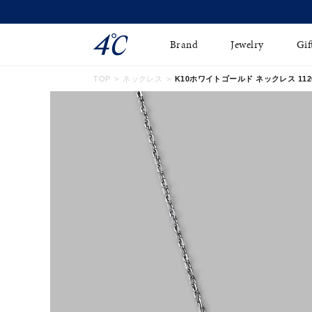
Brand
Jewelry
Gif
TOP
ネックレス
K10ホワイトゴールド ネックレス 11261
ネックレス
ネックレスチェ-ン
Online Shop
ピンキーリング
ピアス
ショッピングガイド
イヤーカフ
ブレスレット
よくあるご質問
ペアネックレス
ペアリング
オンライン限定ジュエ
誕生石
リー
すべてのアイテム
ブライダルリング
はこちら