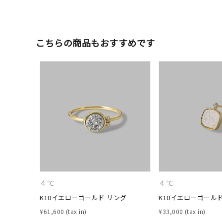
カテゴリー
こちらの商品もおすすめです
素材
プラチ
カラー
イエロ
1月の
誕生石
7月の
しずく
モチーフ
クロス
４℃
４℃
クリア
石の色
K10イエローゴールド リング
K10イエローゴール
レッド
¥
61,600
¥
33,000