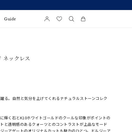
】発売中
Guide
カートに商品がありません。
l Jewelry
ド ネックレス
証
ダルサービス
ダルリングの選び方
が躍る。自然と気分を上げてくれるナチュラルストーンコレク
に輝く石とK10ホワイトゴールドのクールな印象がポイントの
ートと透明感のあるクォーツとのコントラストが上品なモード
ルジーアゲートのオリジナルカットも魅力のひとつ。ドルジーア