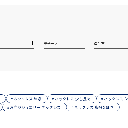
庫ありのみ
すべて表示
材
モチーフ
誕生石
ネックレス 輝き
ネックレス 少し長め
ネックレス 
お守りジュエリー ネックレス
ネックレス 繊細な輝き