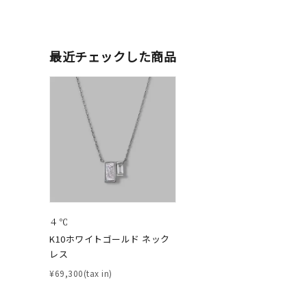
ファッションテイスト
フェミ
着用シーン
オフィ
最近チェックした商品
耳周り
コレクション
公式オ
レディース
リングサイズ
メンズ
４℃
リングサイズ
K10ホワイトゴールド ネック
レス
価格
¥0
¥69,300(tax in)