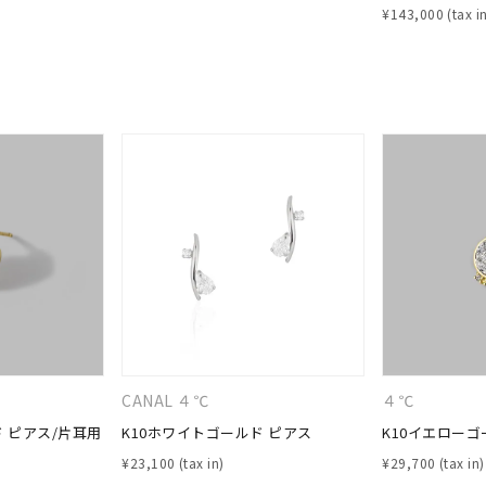
¥
143,000
ナ
K18
K10
K7
ゴールド
シルバー
ステ
ーカラー
ピンクカラー
ホワイトカラー
トリプルカラー
誕生石
2月の誕生石
3月の誕生石
4月の誕生石
5月の
誕生石
8月の誕生石
9月の誕生石
10月の誕生石
11
リセット
絞り込んで検索する
ハート
一粒
三石
パヴェ
ライン
馬蹄
ダブルループ
星座
イニシャル
リボン
その他
CANAL ４℃
４℃
ホワイト
ピンク
パープル
ブルー
グリーン
ド ピアス/片耳用
K10ホワイトゴールド ピアス
K10イエローゴ
マルチカラー
¥
23,100
¥
29,700