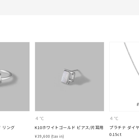
r
#ペア
#ダイヤモンド ネックレス
#エタニティ
#くまのプー
４℃
４℃
ド リング
K10ホワイトゴールド ピアス/片耳用
プラチナ ダイ
0.15ct
¥
39,600