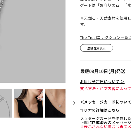
ゲートは「お守りの石」「
※天然石・天然素材を使用
す。
The Tidalコレクション一
店舗在庫表示
最短
08月10日(月)
発送
お届け予定日について ＞
支払方法・注文内容によっ
＜メッセージカードについ
作り方の詳細はこちら
メッセージカードを作成し
下部に作成済みのメッセー
※表示されない場合は再度