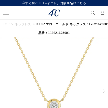
今すぐ贈れる「eギフト」対象商品はこちら
TOP
ネックレス
K18イエローゴールド ネックレス 11262162300
キーワードで検索する
品番：112621623001
人気検索キーワード
#ペア
#ハーフエタニティリング
#エタニティ
#ダイヤモンド ネックレス
#eギフト
ブランド
４℃
カテゴリー
すべてのジュエリー