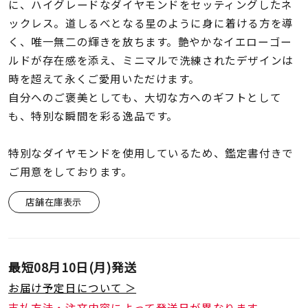
着用シーン
に、ハイグレードなダイヤモンドをセッティングしたネ
ックレス。道しるべとなる星のように身に着ける方を導
く、唯一無二の輝きを放ちます。艶やかなイエローゴー
コレクション
ルドが存在感を添え、ミニマルで洗練されたデザインは
時を超えて永くご愛用いただけます。
レディース
自分へのご褒美としても、大切な方へのギフトとして
～
リングサイズ
も、特別な瞬間を彩る逸品です。
特別なダイヤモンドを使用しているため、鑑定書付きで
メンズ
～
ご用意をしております。
リングサイズ
店舗在庫表示
価格
¥0
¥400,
最短
08月10日(月)
発送
在庫
在庫ありのみ
すべて表示
お届け予定日について ＞
支払方法・注文内容によって発送日が異なります。