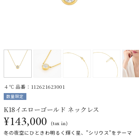
素材
カラー
誕生石
モチーフ
４℃ 品番：112621623001
石の色
数量限定
K18イエローゴールド ネックレス
ファッションテイス
¥143,000
ト
(tax in)
冬の夜空にひときわ明るく輝く星、”シリウス”をテーマ