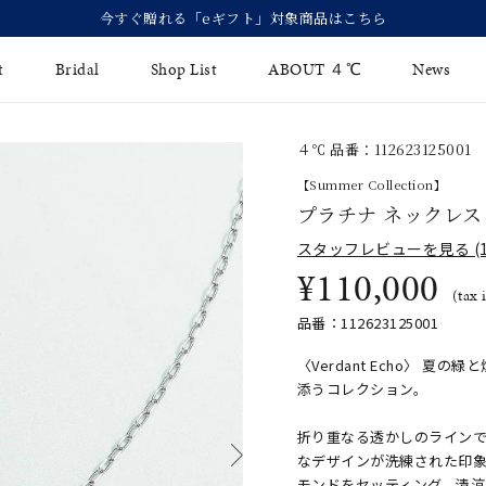
【価格改定のお知らせ 8月17日(月)より 】
t
Bridal
Shop List
ABOUT ４℃
News
４℃ 品番：112623125001
リング
Fashion Jewelry
Brida
【Summer Collection】
イヤリング
プラチナ ネックレス
ジュエリーケア
永久保
スタッフレビューを見る (1
バングル
法人のお客様
ブライ
¥110,000
(tax 
ペアブレスレット
ブライ
品番：112623125001
その他のアイテム
〈Verdant Echo〉
添うコレクション。
折り重なる透かしのライン
なデザインが洗練された印
モンドをセッティング。清