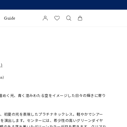
Guide
カートに商品がありません。
l Jewelry
証
)
ダルサービス
in)
ダルリングの選び方
 夏の緑と煌めく光、青く澄みわたる空をイメージした日々の輝きに寄り
で、初夏の光を表現したプラチナネックレス。軽やかでシアー
象を演出します。センターには、希少性の高いグリーンダイヤ
涼感のある落ち着いたグリーンカラーが目を惹きます。クリアな