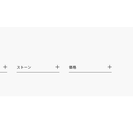
結婚式
推し活
クション
ストーン
価格
0