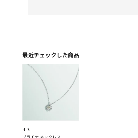
素材
プラチ
カラー
イエロ
1月の
誕生石
7月の
最近チェックした商品
しずく
モチーフ
クロス
クリア
石の色
レッド
ファッションテイスト
フェミ
４℃
プラチナ ネックレス