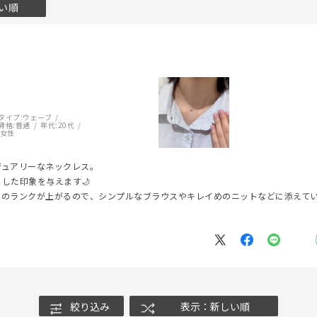
い順
タイプ:
ウェーブ
骨格:
普通
年代:
20代
女性
ジュアリーなネックレス。
#ハーフエタニティリング
#エタニティ
#ダイヤモンド ネックレス
した印象を与えます🌙
トのランクが上がるので、シンプルなブラウスやキレイめのニットなどに添えて
絞り込み
表示：新しい順