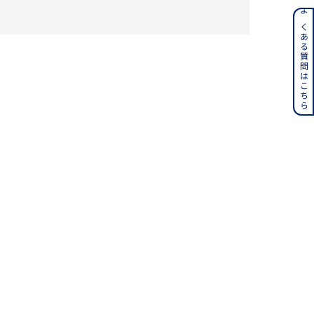
ンレス
よくある質問はこちら
その他
誕生石
6月の誕生石
月の誕生石
12月の誕生石
ムーン
フラワー
イエロー
ブラウン
シンプル
ユニセックス