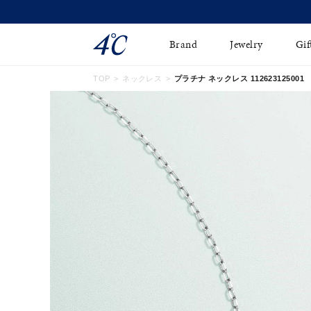
Brand
Jewelry
Gif
TOP
ネックレス
プラチナ ネックレス 112623125001
ネックレス
ネックレスチェ-ン
Online Shop
ピンキーリング
ピアス
ショッピングガイド
イヤーカフ
ブレスレット
よくあるご質問
ペアネックレス
ペアリング
オンライン限定ジュエ
誕生石
リー
すべてのアイテム
ブライダルリング
はこちら