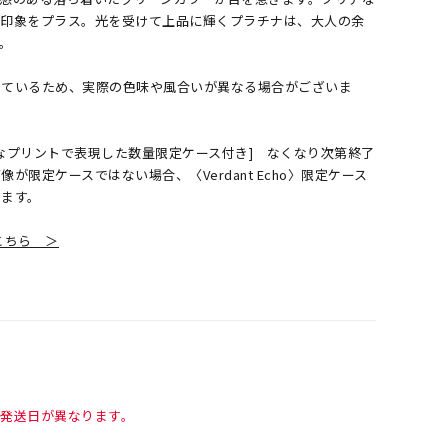
な印象をプラス。光を受けて上品に輝くプラチナは、大人の余
。
しているため、実際の色味や風合いが異なる場合がございま
なプリントで表現した数量限定ケース付き] なくなり次第終了
が限定ケースではない場合、〈Verdant Echo〉限定ケース
ります。
覧はこちら ＞
て発送日が異なります。