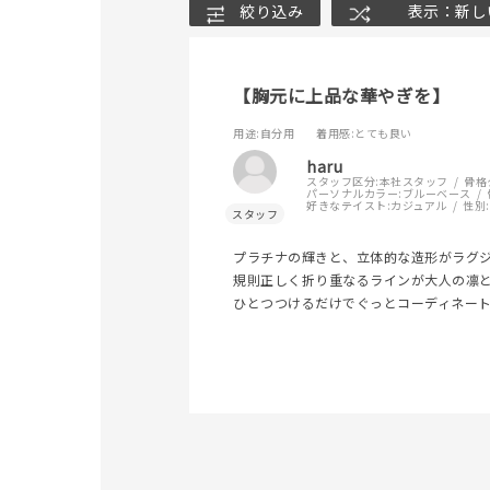
絞り込み
表示：新し
【胸元に上品な華やぎを】
用途
:自分用
着用感
:とても良い
haru
スタッフ区分:
本社スタッフ
骨格
パーソナルカラー:
ブルーベース
好きなテイスト:
カジュアル
性別:
プラチナの輝きと、立体的な造形がラグ
人気検索キーワード
#ペア
規則正しく折り重なるラインが大人の凛と
ひとつつけるだけでぐっとコーディネー
ブランド
カテゴリー