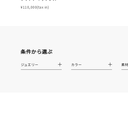
着用シーン
オフィ
¥110,000(tax in)
耳周り
コレクション
公式オ
レディース
条件から選ぶ
リングサイズ
ジュエリー
カラー
素
メンズ
リングサイズ
価格
¥0
在庫
在