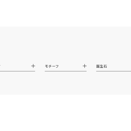
ス
ご褒美
記念日
誕生日
気分転換
デート
ジュエリー
腕周りジュエリー
ペアジュエリー
ベストセレ
ンラインショップ限定
～
材
モチーフ
誕生石
～
¥400,00
庫ありのみ
すべて表示