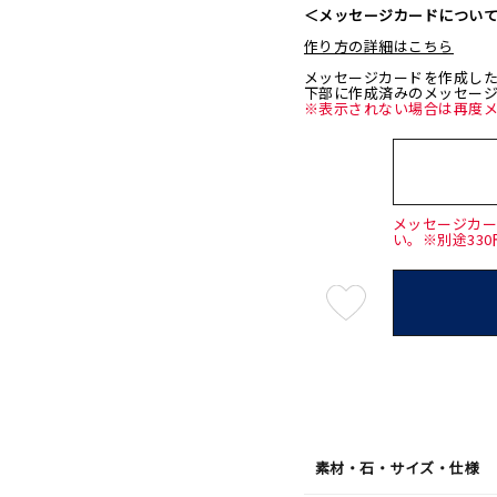
＜メッセージカードについ
作り方の詳細はこちら
メッセージカードを作成し
下部に作成済みのメッセー
※表示されない場合は再度
メッセージカ
い。※別途33
最
短
08
月
08
日
(土)
発
送
¥110,
素材・石・サイズ・仕様