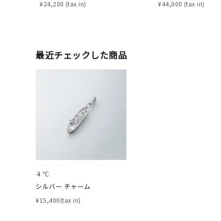
¥
24,200
¥
44,000
ファッションテイスト
フェミ
着用シーン
オフィ
最近チェックした商品
耳周り
コレクション
公式オ
レディース
リングサイズ
メンズ
リングサイズ
４℃
シルバー チャーム
価格
¥0
¥15,400(tax in)