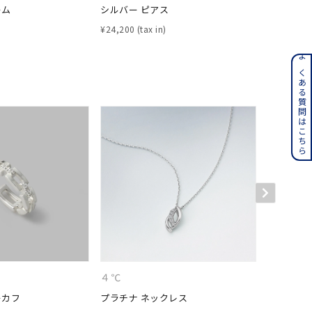
ーム
シルバー ピアス
シルバー 
¥
24,200
¥
13,200
ンレス
よくある質問はこちら
その他
誕生石
6月の誕生石
月の誕生石
12月の誕生石
ムーン
フラワー
イエロー
ブラウン
４℃
４℃
ーカフ
プラチナ ネックレス
プラチナ 