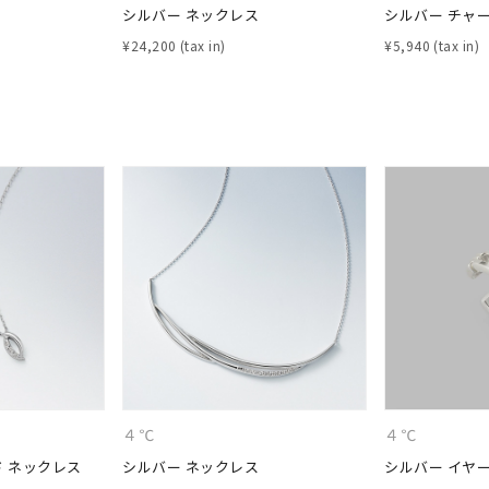
シルバー ネックレス
シルバー チャ
¥
24,200
¥
5,940
ナ
K18
K10
K7
ゴールド
シルバー
ステ
ーカラー
ピンクカラー
ホワイトカラー
トリプルカラー
誕生石
2月の誕生石
3月の誕生石
4月の誕生石
5月の
誕生石
8月の誕生石
9月の誕生石
10月の誕生石
11
リセット
絞り込んで検索する
ハート
一粒
三石
パヴェ
ライン
馬蹄
ダブルループ
星座
イニシャル
リボン
その他
ホワイト
ピンク
パープル
ブルー
グリーン
４℃
４℃
マルチカラー
ド ネックレス
シルバー ネックレス
シルバー イヤ