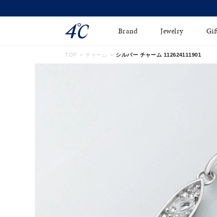
Brand
Jewelry
Gif
TOP
チャーム
シルバー チャーム 112624111901
ネックレス
ネックレスチェ-ン
Online Shop
ピンキーリング
ピアス
ショッピングガイド
イヤーカフ
ブレスレット
よくあるご質問
ペアネックレス
ペアリング
オンライン限定ジュエ
誕生石
リー
すべてのアイテム
ブライダルリング
はこちら