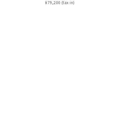
¥
79,200
¥
88,000
シンプル
ユニセックス
結婚式
推し活
クション
0