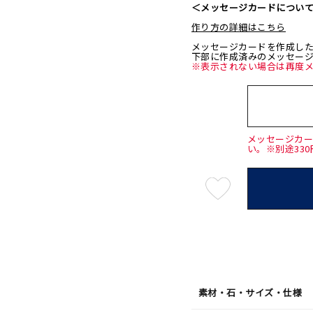
＜メッセージカードについ
作り方の詳細はこちら
メッセージカードを作成し
下部に作成済みのメッセー
※表示されない場合は再度
メッセージカ
い。※別途33
最
短
08
月
07
日
(金)
発
送
¥15,4
素材・石・サイズ・仕様