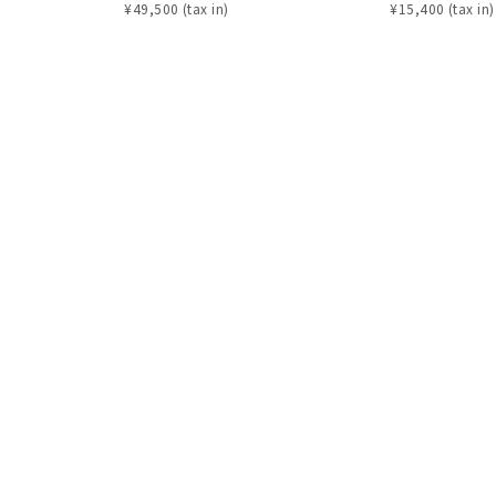
¥
49,500
¥
15,400
ニン
エレガント
カジュアル
フォーマル
モード
ス
ご褒美
記念日
誕生日
気分転換
デート
ジュエリー
腕周りジュエリー
ペアジュエリー
ベストセレ
ンラインショップ限定
～
～
¥400,00