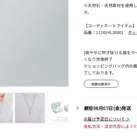
※天然石・天然素材を使用
す。
【コーディネートアイテム】
品番：112624120001
ネッ
[爽やかに吹き抜ける風をマ
くなり次第終了
※ショッピングバッグ内の
了しております。
店舗在庫表示
最短
08月07日(金)
発送
お届け予定日について ＞
支払方法・注文内容によっ