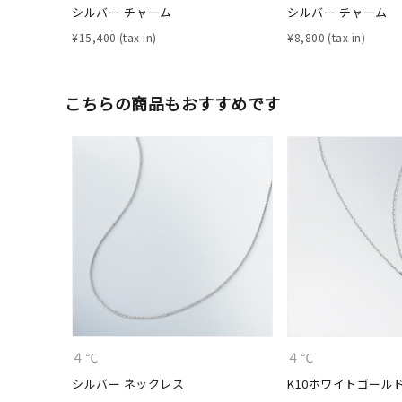
シルバー チャーム
シルバー チャーム
カテゴリー
¥
15,400
¥
8,800
素材
プラチ
こちらの商品もおすすめです
カラー
イエロ
1月の
誕生石
7月の
しずく
モチーフ
クロス
クリア
石の色
４℃
４℃
レッド
シルバー ネックレス
K10ホワイトゴール