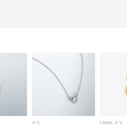
#eギフト
#ハーフエタニティリング
#刻印可
#メンズ ネックレス
４℃
CANAL ４℃