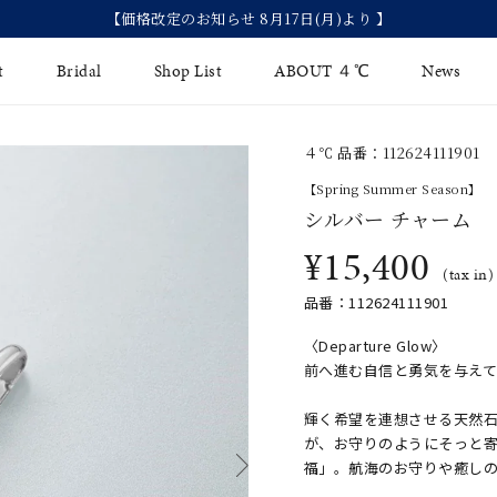
【価格改定のお知らせ 8月17日(月)より 】
t
Bridal
Shop List
ABOUT ４℃
News
４℃ 品番：112624111901
リング
Fashion Jewelry
Brida
【Spring Summer Season】
イヤリング
シルバー チャーム
ジュエリーケア
永久保
¥15,400
バングル
法人のお客様
ブライ
(tax in)
品番：112624111901
ペアブレスレット
ブライ
〈Departure Glow〉
その他のアイテム
前へ進む自信と勇気を与え
輝く希望を連想させる天然石
が、お守りのようにそっと
福」。航海のお守りや癒し