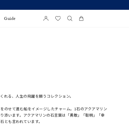
Guide
カートに商品がありません。
l Jewelry
証
ダルサービス
ダルリングの選び方
てくれる、人生の飛躍を願うコレクション。
をのせて進む船をイメージしたチャーム。1石のアクアマリン
寄り添います。アクアマリンの石言葉は「勇敢」「聡明」「幸
の石とも言われています。