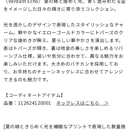
着用シーン
〈Verdant Echo〉 夏の緑と煌めく光、青く澄みわたる空
をイメージした日々の輝きに寄り添うコレクション。
コレクション
光を透かしのデザインで表現したスタイリッシュなチャ
ーム。鮮やかなイエローゴールドカラーにトパーズのク
レディース
リアな煌めきが映え、夏らしい華やかさを演出します。
～
リングサイズ
表はトパーズが輝き、裏は地金の美しさを楽しめるリバ
ーシブル仕様。装いや気分に合わせて、異なる魅力をお
楽しみいただけます。大きめのバチカンを採用してお
メンズ
り、お手持ちのチェーンネックレスに合わせてアレンジ
～
リングサイズ
できるのも魅力です。
【コーディネートアイテム】
価格
¥0
¥400,
品番：112624120001
ネックレスはこちら ＞
在庫
在庫ありのみ
すべて表示
[夏の緑ときらめく光を繊細なプリントで表現した数量限