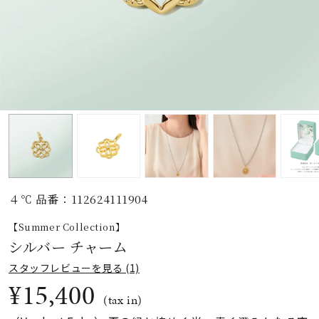
素材
カラー
誕生石
モチーフ
４℃ 品番：112624111904
石の色
【Summer Collection】
シルバー チャーム
ファッションテイス
スタッフレビューを見る (1)
ト
¥15,400
(tax in)