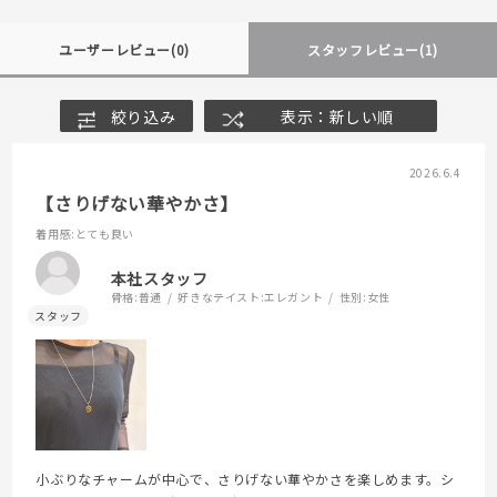
ユーザーレビュー
(0)
スタッフレビュー
(1)
絞り込み
表示：新しい順
2026.6.4
【さりげない華やかさ】
着用感
:とても良い
本社スタッフ
骨格:
普通
好きなテイスト:
エレガント
性別:
女性
小ぶりなチャームが中心で、さりげない華やかさを楽しめます。シ