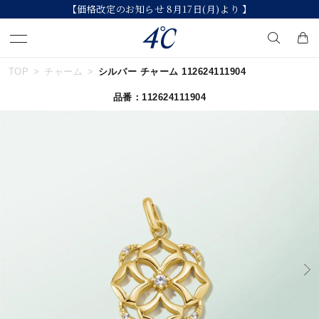
より 】
【2026 Summer Collection】発
TOP
チャーム
シルバー チャーム 112624111904
キーワードで検索する
品番：112624111904
人気検索キーワード
#summer
#ダイヤモンド ネックレス
#くまのプーさん
#ペア
#エタニティ
ブランド
４℃
カテゴリー
すべてのジュエリー