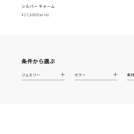
着用シーン
オフィ
シルバー チャーム
¥17,600(tax in)
耳周り
コレクション
公式オ
レディース
リングサイズ
条件から選ぶ
メンズ
ジュエリー
カラー
素
リングサイズ
価格
¥0
在庫
在