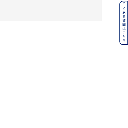
ンレス
よくある質問はこちら
その他
誕生石
6月の誕生石
月の誕生石
12月の誕生石
ムーン
フラワー
イエロー
ブラウン
シンプル
ユニセックス