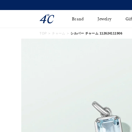
Brand
Jewelry
Gif
TOP
チャーム
シルバー チャーム 112624111906
ネックレス
ネックレスチェ-ン
Online Shop
ピンキーリング
ピアス
ショッピングガイド
イヤーカフ
ブレスレット
よくあるご質問
ペアネックレス
ペアリング
オンライン限定ジュエ
誕生石
リー
すべてのアイテム
ブライダルリング
はこちら