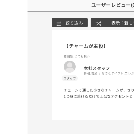
ユーザーレビュー
(
絞り込み
表示：新し
【チャームが主役】
着用感
:とても良い
本社スタッフ
人気検索キーワード
#summe
骨格:
普通
好きなテイスト:
エレ
チェーンに通した小さなチャームが、さ
ブランド
1つ身に着けるだけで上品なアクセントと
カテゴリー