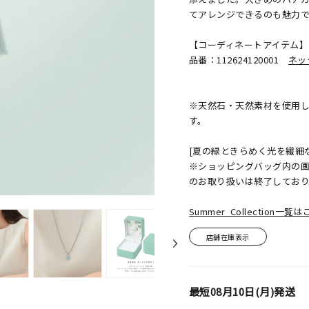
てアレンジできるのも魅力
【コーディネートアイテム】
品番：112624120001
ネッ
※天然石・天然素材を使用
す。
[夏の緑ときらめく光を繊細
※ショッピングバッグ内の画像
のお取り扱いは終了してお
Summer Collection一
店舗在庫表示
最短
08月10日(月)
発送