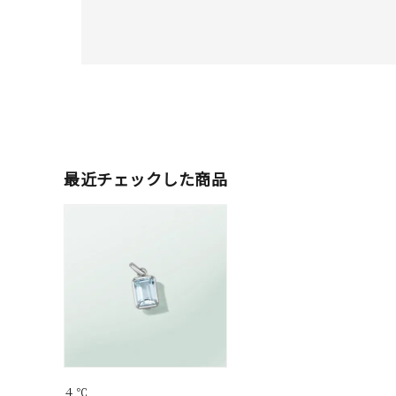
素材
プラチ
カラー
イエロ
1月の
誕生石
7月の
最近チェックした商品
しずく
モチーフ
クロス
クリア
石の色
レッド
ファッションテイスト
フェミ
４℃