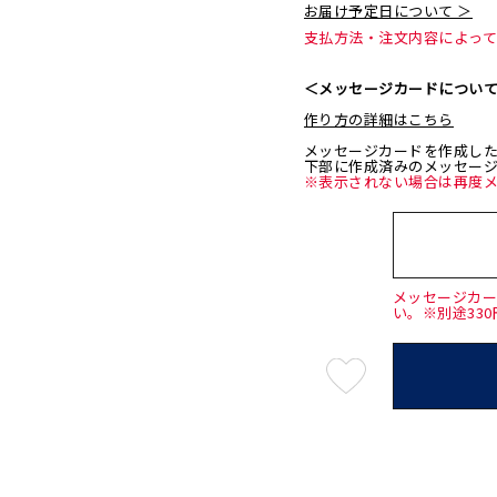
お届け予定日について ＞
支払方法・注文内容によっ
＜メッセージカードについ
作り方の詳細はこちら
メッセージカードを作成し
下部に作成済みのメッセー
※表示されない場合は再度
メッセージカ
い。※別途33
最
短
08
月
10
日
(月)
発
送