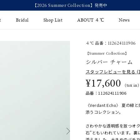
【2026 Summer Collection】発売中
t
Bridal
Shop List
ABOUT ４℃
News
４℃ 品番：112624111906
リング
Fashion Jewelry
Brida
【Summer Collection】
イヤリング
シルバー チャーム
ジュエリーケア
永久保
スタッフレビューを見る (1
バングル
法人のお客様
ブライ
¥17,600
(tax in)
ペアブレスレット
ブライ
品番：112624111906
その他のアイテム
〈Verdant Echo〉
添うコレクション。
さわやかな透明感を放つオク
石”ともいわれています。裏
添えました。大きめのバチ