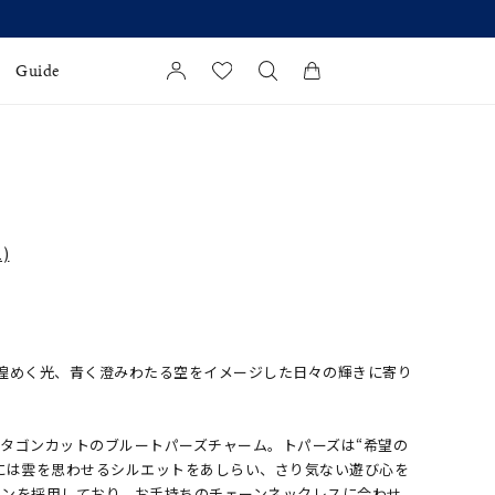
Guide
カートに商品がありません。
l Jewelry
証
)
ダルサービス
ダルリングの選び方
 夏の緑と煌めく光、青く澄みわたる空をイメージした日々の輝きに寄り
タゴンカットのブルートパーズチャーム。トパーズは“希望の
には雲を思わせるシルエットをあしらい、さり気ない遊び心を
カンを採用しており、お手持ちのチェーンネックレスに合わせ