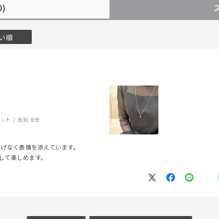
0)
い順
r
#ペア
#ダイヤモンド ネックレス
#エタニティ
#くまのプー
ガント
性別:
女性
りげなく表情を添えています。
して楽しめます。