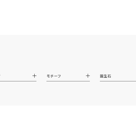
ス
ご褒美
記念日
誕生日
気分転換
デート
ジュエリー
腕周りジュエリー
ペアジュエリー
ベストセレ
ンラインショップ限定
～
～
材
モチーフ
誕生石
¥400,00
庫ありのみ
すべて表示