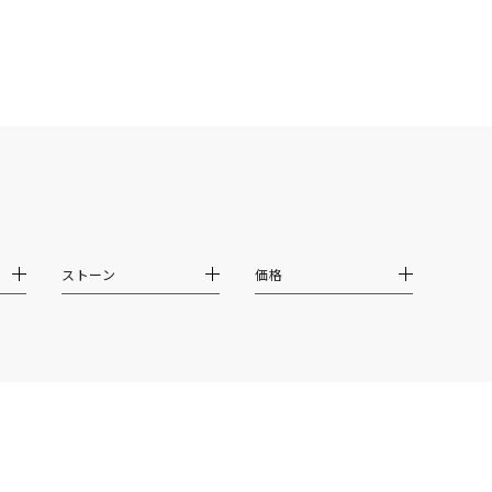
結婚式
推し活
クション
ストーン
価格
0