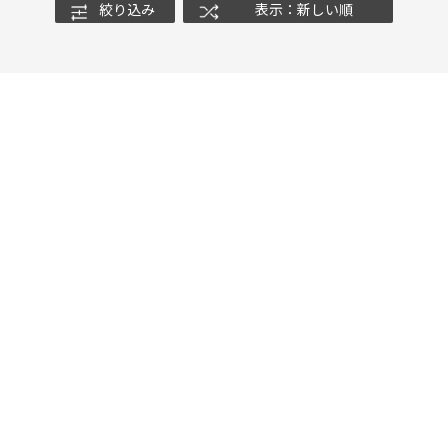
絞り込み
表示：新しい順
ナ
K18
K10
K7
ゴールド
シルバー
ステ
ーカラー
ピンクカラー
ホワイトカラー
トリプルカラー
誕生石
2月の誕生石
3月の誕生石
4月の誕生石
5月の
誕生石
8月の誕生石
9月の誕生石
10月の誕生石
11
リセット
絞り込んで検索する
ハート
一粒
三石
パヴェ
ライン
馬蹄
ダブルループ
星座
イニシャル
リボン
その他
ホワイト
ピンク
パープル
ブルー
グリーン
マルチカラー
ニン
エレガント
カジュアル
フォーマル
モード