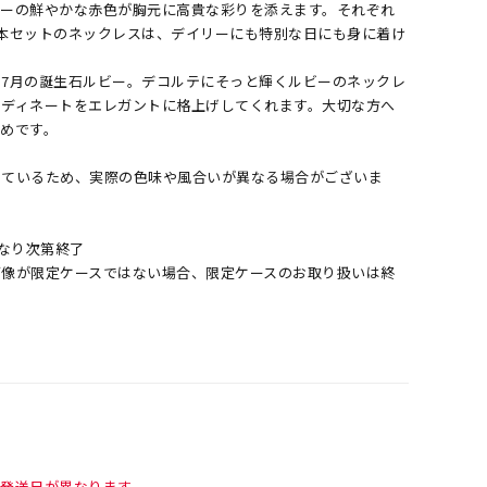
ビーの鮮やかな赤色が胸元に高貴な彩りを添えます。それぞれ
本セットのネックレスは、デイリーにも特別な日にも身に着け
7月の誕生石ルビー。デコルテにそっと輝くルビーのネックレ
ーディネートをエレガントに格上げしてくれます。大切な方へ
めです。
しているため、実際の色味や風合いが異なる場合がございま
くなり次第終了
画像が限定ケースではない場合、限定ケースのお取り扱いは終
て発送日が異なります。