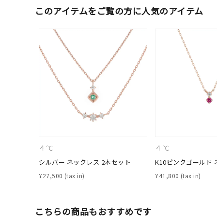
ファッションテイスト
このアイテムをご覧の方に人気のアイテム
フェミ
着用シーン
オフィ
耳周り
コレクション
公式オ
レディース
リングサイズ
４℃
４℃
メンズ
リングサイズ
シルバー ネックレス 2本セット
K10ピンクゴールド
¥
27,500
¥
41,800
価格
¥0
こちらの商品もおすすめです