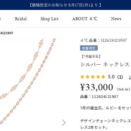
【価格改定のお知らせ 8月17日(月)より 】
t
Bridal
Shop List
ABOUT ４℃
News
121907
４℃ 品番：112624121907
リング
Fashion Jewelry
Brida
数量限定
イヤリング
【7月誕生石】
ジュエリーケア
永久保
シルバー ネックレス
バングル
法人のお客様
ブライ
5.0
（1）
ペアブレスレット
ブライ
¥33,000
(tax in)
その他のアイテム
品番：112624121907
7月の誕生石、ルビーをセッ
デザインチェーンネックレス
レス2本セット。