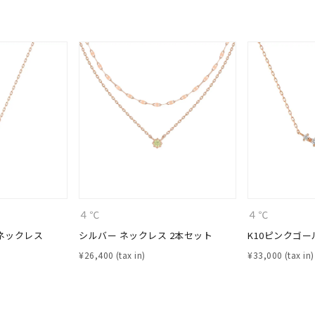
ニン
エレガント
カジュアル
フォーマル
モード
ス
ご褒美
記念日
誕生日
気分転換
デート
ジュエリー
腕周りジュエリー
ペアジュエリー
ベストセレ
ンラインショップ限定
～
４℃
４℃
～
 ネックレス
シルバー ネックレス 2本セット
K10ピンクゴー
¥
26,400
¥
33,000
¥400,00