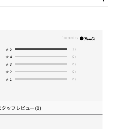
★
5
(1)
キーワードで検索する
★
4
(0)
★
3
(0)
★
2
(0)
★
1
(0)
#eギフト
スタッフレビュー
(0)