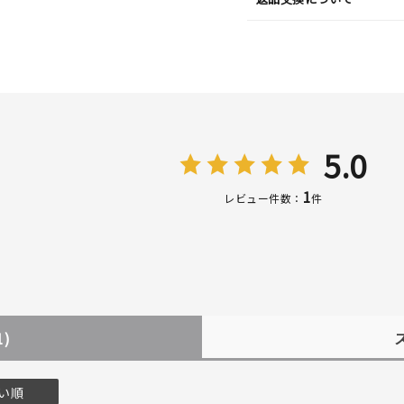
5.0
1
レビュー件数：
件
#ハーフエタニティリング
#エタニティ
#ダイヤモンド ネックレス
1)
い順