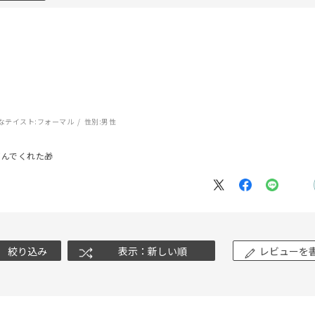
ナ
K18
K10
K7
ゴールド
シルバー
ステ
ーカラー
ピンクカラー
ホワイトカラー
トリプルカラー
なテイスト:
フォーマル
性別:
男性
誕生石
2月の誕生石
3月の誕生石
4月の誕生石
5月の
んでくれた🎁
誕生石
8月の誕生石
9月の誕生石
10月の誕生石
11
リセット
絞り込んで検索する
ハート
一粒
三石
パヴェ
ライン
馬蹄
ダブルループ
星座
イニシャル
リボン
その他
絞り込み
表示：新しい順
レビューを
ホワイト
ピンク
パープル
ブルー
グリーン
マルチカラー