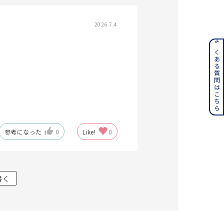
2026.7.4
ンレス
よくある質問はこちら
その他
誕生石
6月の誕生石
月の誕生石
12月の誕生石
参考になった
0
Like!
0
ムーン
フラワー
書く
イエロー
ブラウン