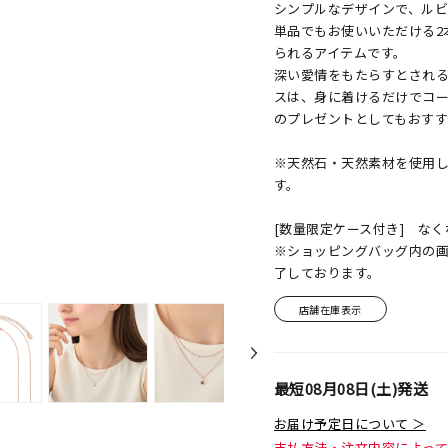
シンプルなデザインで、ル
単品でもお使いいただける2
られるアイテムです。
深い愛情をもたらすとされる
スは、身に着けるだけでコ
のプレゼントとしてもおすす
※天然石・天然素材を使用
す。
[数量限定ケース付き] な
※ショッピングバッグ内の
了しております。
店舗在庫表示
最短
08月08日(土)
発送
お届け予定日について ＞
支払方法・注文内容によっ