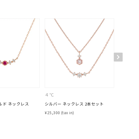
シンプル
ユニセックス
結婚式
推し活
クション
４℃
４℃
ルド ネックレス
シルバー ネックレス 2本セット
シルバー 
¥
25,300
¥
23,100
0