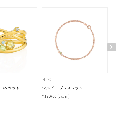
４℃
４℃
 2本セット
シルバー ブレスレット
シルバー 
¥
17,600
¥
33,000