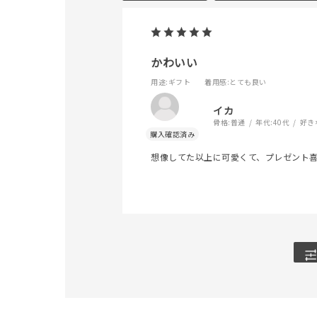
カテゴリー
かわいい
素材
プラチ
用途
:ギフト
着用感
:とても良い
カラー
イエロ
イカ
骨格:
普通
年代:
40代
好き
1月の
想像してた以上に可愛くて、プレゼント喜
誕生石
7月の
しずく
モチーフ
クロス
クリア
石の色
レッド