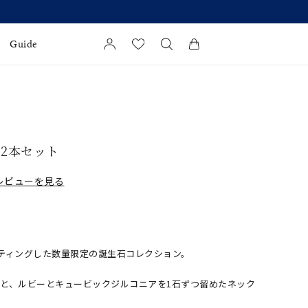
Guide
カートに商品がありません。
l Jewelry
証
 2本セット
ダルサービス
レビューを見る
ダルリングの選び方
ティングした数量限定の誕生石コレクション。
と、ルビーとキュービックジルコニアを1石ずつ留めたネック