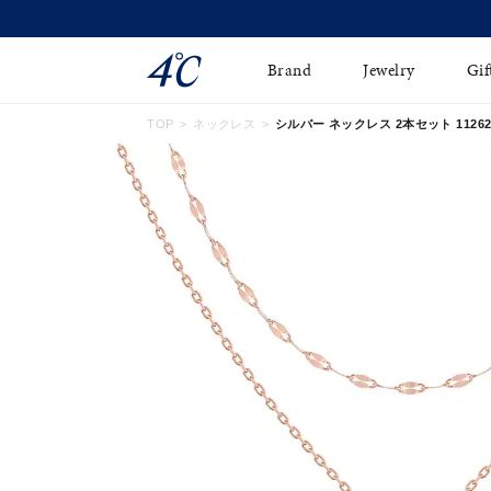
Brand
Jewelry
Gif
TOP
ネックレス
シルバー ネックレス 2本セット 112624
ネックレス
ネックレスチェ-ン
Online Shop
ピンキーリング
ピアス
ショッピングガイド
イヤーカフ
ブレスレット
よくあるご質問
ペアネックレス
ペアリング
オンライン限定ジュエ
誕生石
リー
すべてのアイテム
ブライダルリング
はこちら