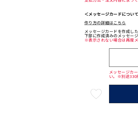
＜メッセージカードについ
作り方の詳細はこちら
メッセージカードを作成し
下部に作成済みのメッセー
※表示されない場合は再度
メッセージカ
い。※別途33
最
短
08
月
08
日
(土)
発
送
¥33,0