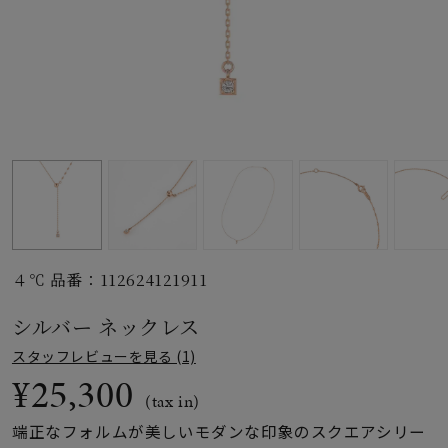
素材
カラー
誕生石
モチーフ
４℃ 品番：112624121911
石の色
シルバー ネックレス
スタッフレビューを見る (1)
ファッションテイス
¥25,300
ト
(tax in)
端正なフォルムが美しいモダンな印象のスクエアシリー