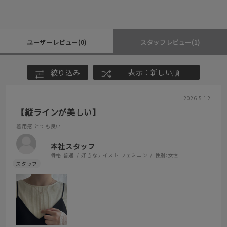
ユーザーレビュー
(0)
スタッフレビュー
(1)
絞り込み
表示：新しい順
2026.5.12
【縦ラインが美しい】
着用感
:とても良い
本社スタッフ
骨格:
普通
好きなテイスト:
フェミニン
性別:
女性