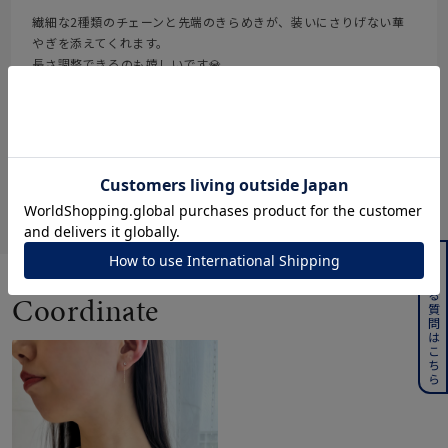
繊細な2種類のチェーンと先端のきらめきが、装いにさりげない華
やぎを添えてくれます。
長さ調整できるのも嬉しいです💎
参考になった
0
Like!
0
絞り込み
表示：新しい順
よくある質問はこちら
Coordinate