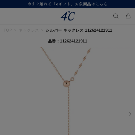
【価格改定のお知らせ 8月17日(月)より 】
TOP
ネックレス
シルバー ネックレス 112624121911
キーワードで検索する
品番：112624121911
人気検索キーワード
#ペア
#eギフト
#ハーフエタニティリング
#刻印可
#メンズ ネックレス
ブランド
４℃
カテゴリー
すべてのジュエリー