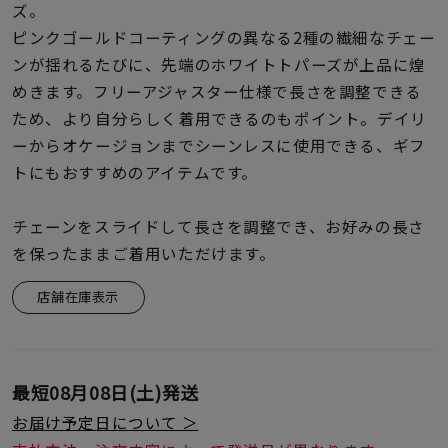
着用シーン
ズ。
ピンクゴールドコーティングの異なる2種の繊細なチェー
ンが揺れるたびに、先端のホワイトトパーズが上品に煌
コレクション
めきます。フリーアジャスター仕様で長さを調整できる
ため、より自分らしく着用できるのもポイント。デイリ
レディース
ーからオケージョンまでシーンレスに使用できる、ギフ
～
リングサイズ
トにもおすすめのアイテムです。
チェーンをスライドして長さを調整でき、お好みの長さ
メンズ
～
を保ったままご着用いただけます。
リングサイズ
店舗在庫表示
価格
¥0
¥400,
最短
08月08日(土)
発送
在庫
在庫ありのみ
すべて表示
お届け予定日について ＞