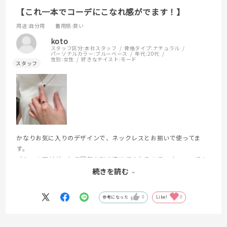
【これ一本でコーデにこなれ感がでます！】
用途
:自分用
着用感
:良い
koto
スタッフ区分:
本社スタッフ
骨格タイプ:
ナチュラル
パーソナルカラー:
ブルーベース
年代:
20代
性別:
女性
好きなテイスト:
モード
かなりお気に入りのデザインで、ネックレスとお揃いで使ってま
す。
ブルーの石がグッと雰囲気を引き締めてくれるので、オフィスでも
着けてられるのが嬉しいポイント！
続きを読む
参考になった
0
Like!
0