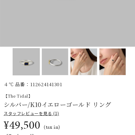
素材
カラー
誕生石
モチーフ
４℃ 品番：112624141301
石の色
【The Tidal】
シルバー/K10イエローゴールド リング
ファッションテイス
スタッフレビューを見る (1)
ト
¥49,500
(tax in)