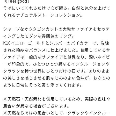
着用シーン
《Feel good》
そばにいてくれるだけで心が躍る。自然と気分を上げて
くれるナチュラルストーンコレクション。
コレクション
シャープなオクタゴンカットの大粒サファイアをセッテ
レディース
ィングしたモダンな雰囲気のリング。
～
リングサイズ
K10イエローゴールドとシルバーのバイカラーで、洗練
された絶妙なバランスに仕上げました。使用しているサ
ファイアは一般的なサファイアとは異なり、深いネイビ
メンズ
ーが印象的で、ひとつひとつ異なるインクルージョンや
～
リングサイズ
クラックを持つ世界にひとつだけの石です。ありのまま
の美しさを感じさせる肌なじみのよい色味が、お守りの
ように日常にそっと寄り添ってくれます。
価格
¥0
¥400,
※天然石・天然素材を使用しているため、実際の色味や
風合いが異なる場合がございます。
在庫
在庫ありのみ
すべて表示
※天然ならではの風合いとして、クラックやインクルー