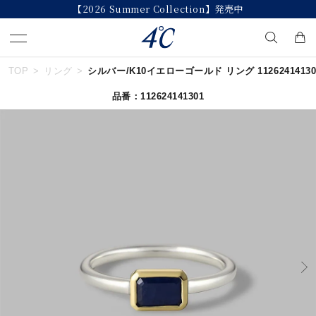
【2026 Summer Collection】発売中
TOP
リング
シルバー/K10イエローゴールド リング 11262414130
キーワードで検索する
品番：112624141301
人気検索キーワード
#summer
#ダイヤモンド ネックレス
#くまのプーさん
#ペア
#エタニティ
ブランド
４℃
カテゴリー
すべてのジュエリー