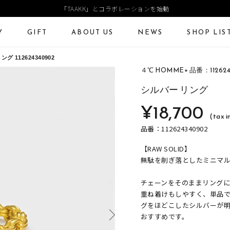
「TAAKK」とコラボレーションを始動
Y
GIFT
ABOUT US
NEWS
SHOP LIS
リング
112624340902
４℃ HOMME+ 品番：112624
ECKLACE
NECKLACE CHAIN
RING
Online Shop
Fashion Jewelry
シルバー リング
ANGLE
PIERCED EARRINGS
EAR CUFF
¥18,700
ショッピングガイド
プレゼントガイド
(tax i
よくあるご質問
ジュエリーケア
品番：112624340902
【RAW SOLID】
無駄を削ぎ落としたミニマ
チェーンをそのままリング
重ね着けもしやすく、単品で
グをほどこしたシルバーが
おすすめです。