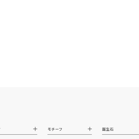
ニン
エレガント
カジュアル
フォーマル
モード
ス
ご褒美
記念日
誕生日
気分転換
デート
ジュエリー
腕周りジュエリー
ペアジュエリー
ベストセレ
ンラインショップ限定
～
～
¥400,00
材
モチーフ
誕生石