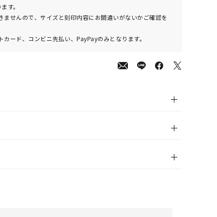
00
(tax
ります。
in)
きませんので、サイズと刻印内容にお間違いがないかご確認を
カード、コンビニ先払い、PayPayのみとなります。