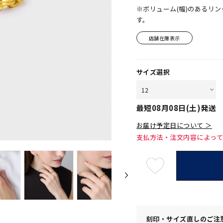
※ボリューム(幅)のあるリ
す。
店舗在庫表示
サイズ選択
最短
08月08日(土)
発送
お届け予定日について ＞
支払方法・注文内容によっ
最
短
08
月
08
日
(土)
発
送
刻印・サイズ直しのご注