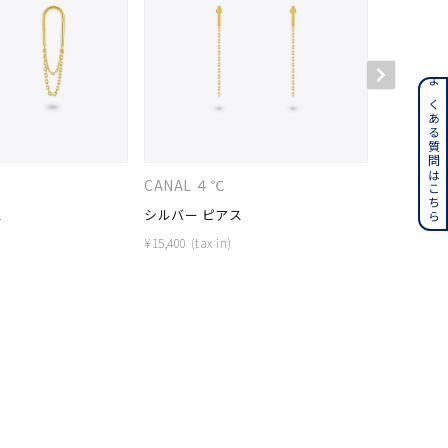
ンレス
よくある質問はこちら
その他
CANAL ４℃
CANAL 
誕生石
6月の誕生石
ス
シルバー ピアス
シルバー 
月の誕生石
12月の誕生石
¥
15,400
¥
26,400
ムーン
フラワー
イエロー
ブラウン