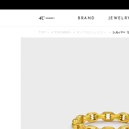
BRAND
JEWELR
TOP
４℃HOMME+
すべてのジュエリー
シルバー 
ALL JEWELRY
LIMITED JEWELRY
N
BANGLE
BRACELET
B