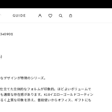
T
GUIDE
カートに商品がありません。
340902
n)
ルなデザインが特徴のシリーズ。
に仕立てた立体的なフォルムが印象的。ほどよいボリュームで
も適度な存在感があります。K18イエローゴールドコーティン
明るく上質な印象を添え、普段使いからオフィス、ギフトにも