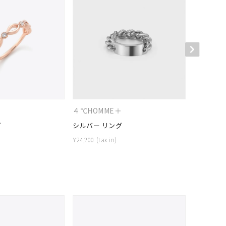
キーワードで検索する
４℃HOMME＋
４℃HOM
グ
シルバー リング
シルバー 
¥
24,200
¥
27,500
#eギフト