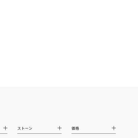
シンプル
ユニセックス
結婚式
推し活
クション
0
ストーン
価格