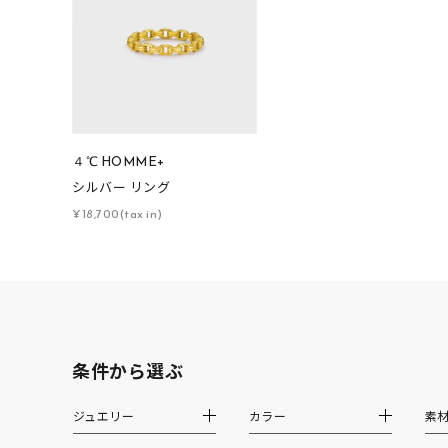
ファッションテイスト
フェミ
着用シーン
オフィ
耳周り
コレクション
４℃ HOMME+
公式オ
シルバー リング
¥18,700(tax in)
レディース
リングサイズ
メンズ
リングサイズ
条件から選ぶ
価格
¥0
ジュエリー
カラー
素