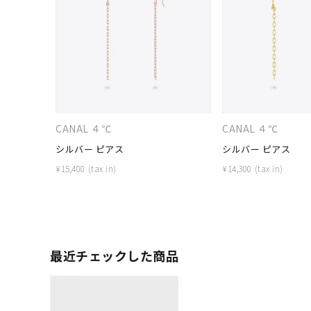
カテゴリー
素材
プラチ
カラー
イエロ
CANAL ４℃
CANAL ４℃
1月の
シルバー ピアス
シルバー ピアス
誕生石
7月の
¥
15,400
¥
14,300
しずく
モチーフ
クロス
最近チェックした商品
クリア
石の色
レッド