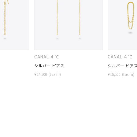
ナ
K18
K10
K7
ゴールド
シルバー
ステ
ーカラー
ピンクカラー
ホワイトカラー
トリプルカラー
CANAL ４℃
CANAL ４℃
誕生石
2月の誕生石
3月の誕生石
4月の誕生石
5月の
シルバー ピアス
シルバー ピア
誕生石
8月の誕生石
9月の誕生石
10月の誕生石
11
¥
14,300
¥
16,500
リセット
絞り込んで検索する
ハート
一粒
三石
パヴェ
ライン
馬蹄
ダブルループ
星座
イニシャル
リボン
その他
ホワイト
ピンク
パープル
ブルー
グリーン
マルチカラー