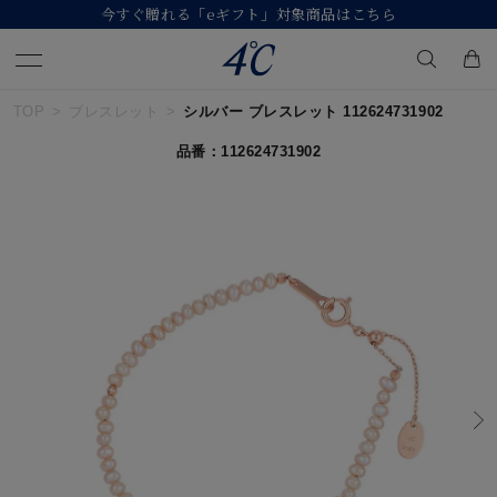
今すぐ贈れる「eギフト」対象商品はこちら
TOP
ブレスレット
シルバー ブレスレット 112624731902
キーワードで検索する
品番：112624731902
人気検索キーワード
#summer
#ペア
#ダイヤモンド ネックレス
#エタニティ
#くまのプーさん
ブランド
４℃
カテゴリー
すべてのジュエリー