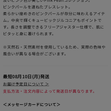
着用シーン
ピンクパールを連ねたブレスレット。
柔らかい煌めきのピンクパールが存分に味わえるアイテ
コレクション
ム。中央で輝くキュービックジルコニアもポイントで
す。長さを調整できるフリーアジャスター仕様で、肌に
ピタッと身に着けられます。
レディース
～
リングサイズ
※天然石・天然素材を使用しているため、実際の色味や
風合いが異なる場合がございます。
メンズ
～
リングサイズ
最短
08月10日(月)
発送
価格
¥0
¥400,
お届け予定日について ＞
支払方法・注文内容によって発送日が異なります。
在庫
在庫ありのみ
すべて表示
＜メッセージカードについて＞