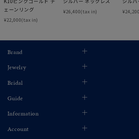
K10ピンクゴールド チ
シルバー ネックレス
シルバ
ェーンリング
¥26,400(tax in)
¥24,200
¥22,000(tax in)
Brand
Jewelry
Bridal
Guide
Information
Account