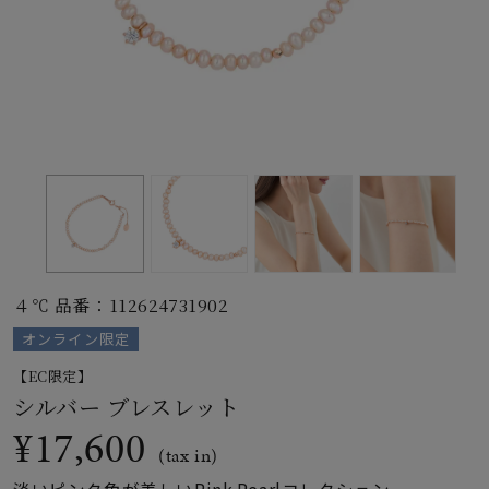
素材
カラー
誕生石
モチーフ
４℃ 品番：112624731902
石の色
オンライン限定
【EC限定】
ファッションテイス
シルバー ブレスレット
ト
¥17,600
(tax in)
淡いピンク色が美しいPink Pearlコレクション。