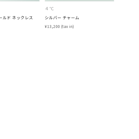
４℃
４℃
ールド ネックレス
シルバー チャーム
K10ホワ
¥
13,200
¥
55,000