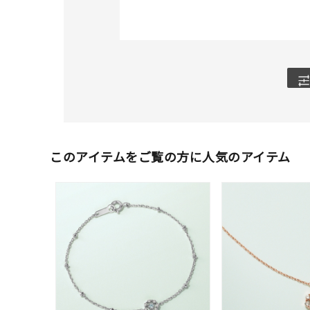
カテゴリー
素材
プラチ
カラー
イエロ
1月の
このアイテムをご覧の方に人気のアイテム
誕生石
7月の
しずく
モチーフ
クロス
クリア
石の色
レッド