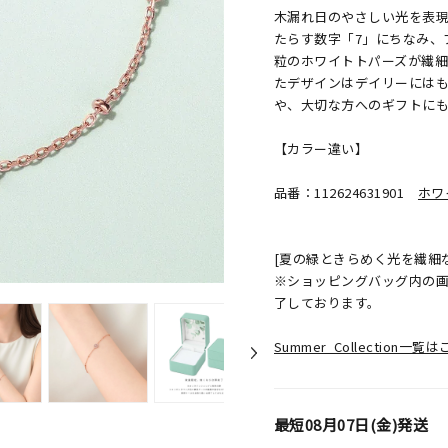
木漏れ日のやさしい光を表
たらす数字「7」にちなみ、
粒のホワイトトパーズが繊
たデザインはデイリーには
や、大切な方へのギフトに
【カラー違い】
品番：112624631901
ホワ
[夏の緑ときらめく光を繊細
※ショッピングバッグ内の
了しております。
Summer Collection一
最短
08月07日(金)
発送