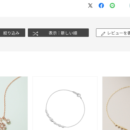
ナ
K18
K10
K7
ゴールド
シルバー
ステ
絞り込み
表示：新しい順
レビューを
ーカラー
ピンクカラー
ホワイトカラー
トリプルカラー
誕生石
2月の誕生石
3月の誕生石
4月の誕生石
5月の
誕生石
8月の誕生石
9月の誕生石
10月の誕生石
11
リセット
絞り込んで検索する
ハート
一粒
三石
パヴェ
ライン
馬蹄
ダブルループ
星座
イニシャル
リボン
その他
ホワイト
ピンク
パープル
ブルー
グリーン
マルチカラー