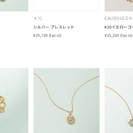
ニン
エレガント
カジュアル
フォーマル
モード
４℃
EAUDOUCE
ス
ご褒美
記念日
誕生日
気分転換
デート
シルバー ブレスレット
K10イエローゴ
¥
29,700
¥
25,300
ジュエリー
腕周りジュエリー
ペアジュエリー
ベストセレ
ンラインショップ限定
～
～
¥400,00