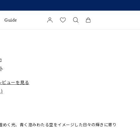
Guide
カートに商品がありません。
l Jewelry
d】
証
ト
ダルサービス
レビューを見る
ダルリングの選び方
)
 夏の緑と煌めく光、青く澄みわたる空をイメージした日々の輝きに寄り