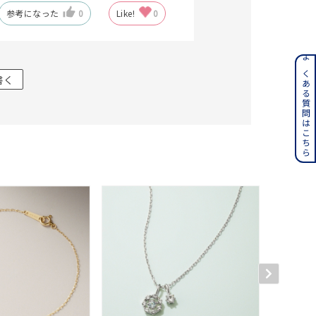
参考になった
0
Like!
0
ンレス
よくある質問はこちら
書く
その他
誕生石
6月の誕生石
月の誕生石
12月の誕生石
ムーン
フラワー
イエロー
ブラウン