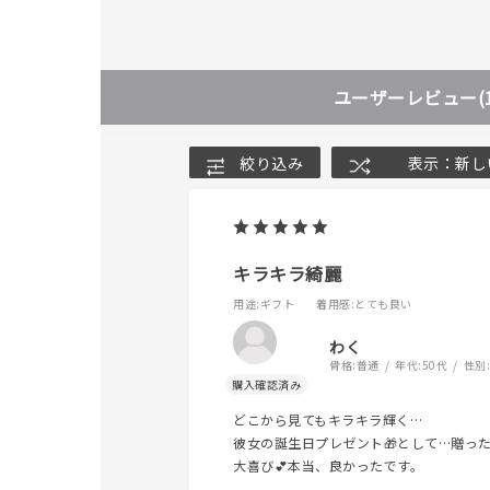
ユーザーレビュー
(
絞り込み
表示：新し
キラキラ綺麗
用途
:ギフト
着用感
:とても良い
人気検索キーワード
#ペア
わく
骨格:
普通
年代:
50代
性別
どこから見てもキラキラ輝く…
ブランド
彼女の誕生日プレゼント🎁として…贈っ
大喜び💕本当、良かったです。