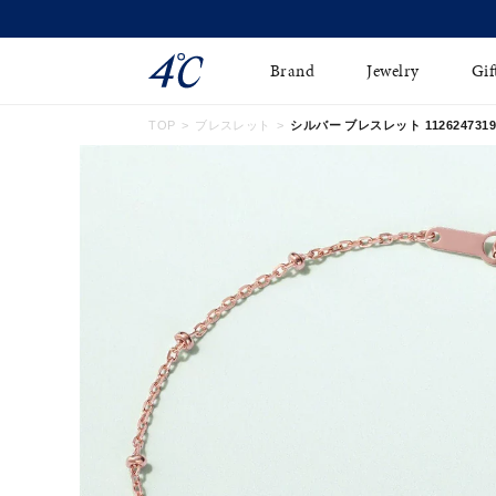
Brand
Jewelry
Gif
TOP
ブレスレット
シルバー ブレスレット 1126247319
ネックレス
ネックレスチェ-ン
Online Shop
ピンキーリング
ピアス
ショッピングガイド
イヤーカフ
ブレスレット
よくあるご質問
ペアネックレス
ペアリング
オンライン限定ジュエ
誕生石
リー
すべてのアイテム
ブライダルリング
はこちら