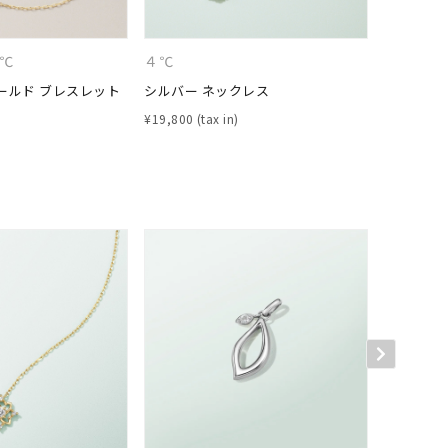
シンプル
ユニセックス
４℃
４℃
４℃
結婚式
推し活
ールド ブレスレット
シルバー ネックレス
シルバー 
¥
19,800
¥
28,600
クション
0