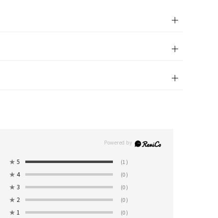
00
(tax
in)
★
5
(1)
★
4
(0)
★
3
(0)
★
2
(0)
★
1
(0)