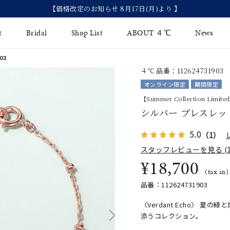
【価格改定のお知らせ 8月17日(月)より 】
t
Bridal
Shop List
ABOUT ４℃
News
03
４℃ 品番：112624731903
リング
Fashion Jewelry
Brida
オンライン限定
期間限定
イヤリング
【Summer Collection Limite
ジュエリーケア
永久保
シルバー ブレスレッ
バングル
法人のお客様
ブライ
5.0
（1）
ペアブレスレット
ブライ
スタッフレビューを見る (1
¥18,700
その他のアイテム
(tax in)
品番：112624731903
〈Verdant Echo〉
添うコレクション。