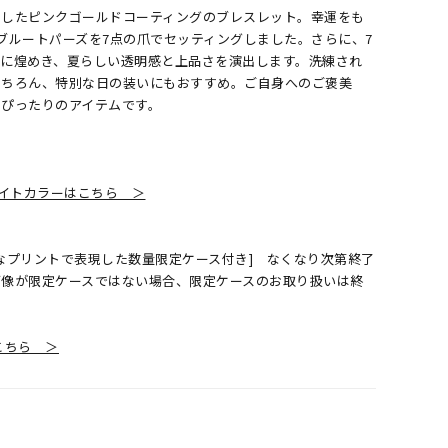
現したピンクゴールドコーティングのブレスレット。幸運をも
ブルートパーズを7点の爪でセッティングしました。さらに、7
細に煌めき、夏らしい透明感と上品さを演出します。洗練され
もちろん、特別な日の装いにもおすすめ。ご自身へのご褒美
もぴったりのアイテムです。
イトカラーはこちら ＞
なプリントで表現した数量限定ケース付き] なくなり次第終了
画像が限定ケースではない場合、限定ケースのお取り扱いは終
覧はこちら ＞