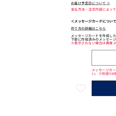
お届け予定日について ＞
支払方法・注文内容によっ
＜メッセージカードについ
作り方の詳細はこちら
メッセージカードを作成し
下部に作成済みのメッセー
※表示されない場合は再度
メッセージカ
い。※別途33
最
短
08
月
07
日
(金)
発
送