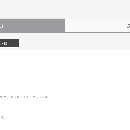
1)
い順
#eギフト
#ハーフエタニティリング
#刻印可
#メンズ ネックレス
:
男性
好きなテイスト:
カジュアル
たら