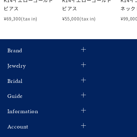
K14イエローゴールド
K14イエローゴールド
K14
ピアス
ピアス
ネック
¥69,300(tax in)
¥55,000(tax in)
¥99,000
Brand
Jewelry
Bridal
Guide
Information
Account