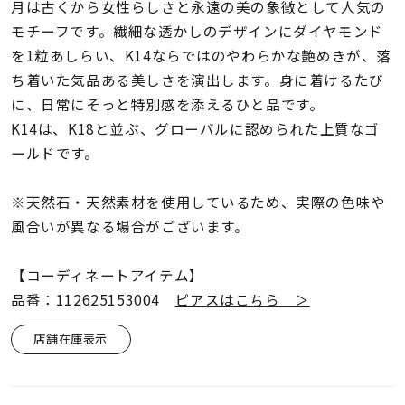
着用シーン
月は古くから女性らしさと永遠の美の象徴として人気の
モチーフです。繊細な透かしのデザインにダイヤモンド
を1粒あしらい、K14ならではのやわらかな艶めきが、落
コレクション
ち着いた気品ある美しさを演出します。身に着けるたび
に、日常にそっと特別感を添えるひと品です。
レディース
K14は、K18と並ぶ、グローバルに認められた上質なゴ
～
リングサイズ
ールドです。
※天然石・天然素材を使用しているため、実際の色味や
メンズ
～
風合いが異なる場合がございます。
リングサイズ
【コーディネートアイテム】
価格
品番：112625153004
ピアスはこちら ＞
¥0
¥400,
店舗在庫表示
在庫
在庫ありのみ
すべて表示