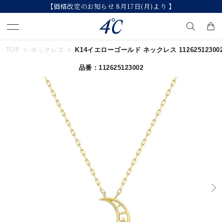
【価格改定のお知らせ 8月17日(月)より 】
TOP
ネックレス
K14イエローゴールド ネックレス 11262512300
キーワードで検索する
品番：112625123002
人気検索キーワード
#summer
#ダイヤモンド ネックレス
#くまのプーさん
#ペア
#エタニティ
ブランド
４℃
カテゴリー
すべてのジュエリー