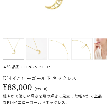
素材
カラー
誕生石
モチーフ
４℃ 品番：112625123002
石の色
K14イエローゴールド ネックレス
¥88,000
ファッションテイス
(tax in)
ト
穏やかで優しい輝きを月の輝きに見立てた軽やかで上品
なK14イエローゴールドネックレス。