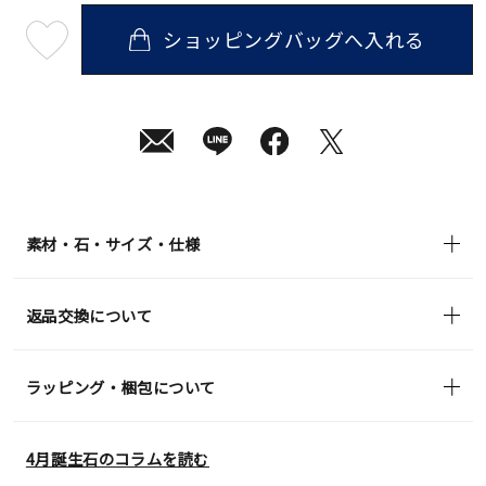
ショッピングバッグへ入れる
最
短
08
月
10
日
(月)
発
送
¥88,000
(tax
in)
素材・石・サイズ・仕様
返品交換について
ラッピング・梱包について
4月誕生石のコラムを読む