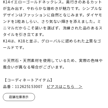
着用シーン
K14イエローゴールドネックレス。奥行きのあるカット
が生み出す、やわらかな煌めきが魅力です。シンプルな
デザインはファッションに自然となじみます。ダイヤモ
コレクション
ンドを1粒あしらい、さり気ない輝きを添えました。ミ
ニマルだからこそ装いを選ばず、洗練された品のあるス
レディース
タイルを引き立てます。
～
リングサイズ
K14は、K18と並ぶ、グローバルに認められた上質なゴ
ールドです。
メンズ
～
※天然石・天然素材を使用しているため、実際の色味や
リングサイズ
風合いが異なる場合がございます。
価格
【コーディネートアイテム】
¥0
¥400,
品番：112625153007
ピアスはこちら ＞
店舗在庫表示
在庫
在庫ありのみ
すべて表示