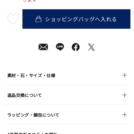
ショッピングバッグへ入れる
最
短
08
月
10
日
(月)
発
送
¥99,000
(tax
in)
素材・石・サイズ・仕様
返品交換について
ラッピング・梱包について