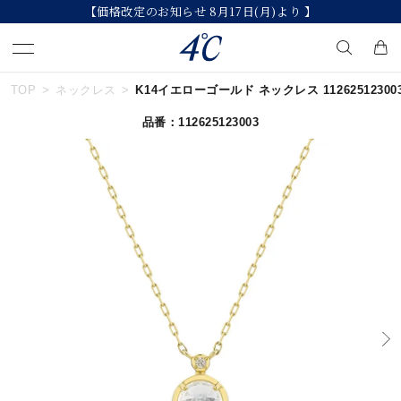
【価格改定のお知らせ 8月17日(月)より 】
TOP
ネックレス
K14イエローゴールド ネックレス 11262512300
キーワードで検索する
品番：112625123003
人気検索キーワード
#summer
#ペア
#ダイヤモンド ネックレス
#エタニティ
#くまのプーさん
ブランド
４℃
カテゴリー
すべてのジュエリー