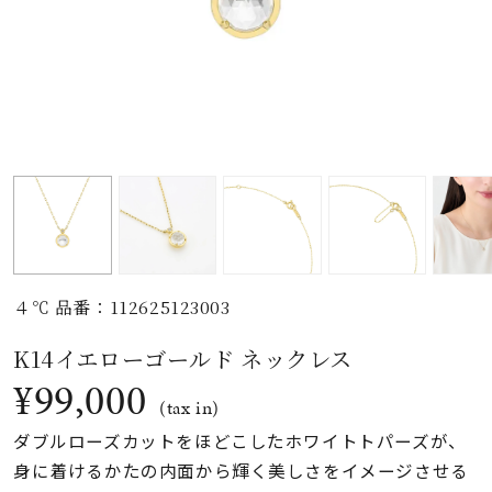
素材
カラー
誕生石
モチーフ
４℃ 品番：112625123003
石の色
K14イエローゴールド ネックレス
¥99,000
ファッションテイス
(tax in)
ト
ダブルローズカットをほどこしたホワイトトパーズが、
身に着けるかたの内面から輝く美しさをイメージさせる