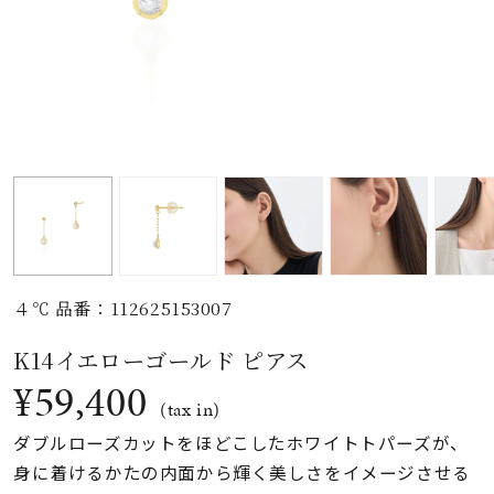
素材
カラー
誕生石
モチーフ
４℃ 品番：112625153007
石の色
K14イエローゴールド ピアス
¥59,400
ファッションテイス
(tax in)
ト
ダブルローズカットをほどこしたホワイトトパーズが、
身に着けるかたの内面から輝く美しさをイメージさせる