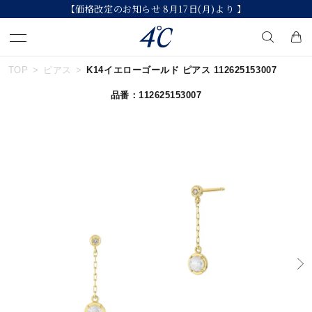
【価格改定のお知らせ 8月17日(月)より 】
TOP
ピアス
K14イエローゴールド ピアス 112625153007
キーワードで検索する
品番：112625153007
人気検索キーワード
#ペア
#eギフト
#ハーフエタニティリング
#刻印可
#メンズ ネックレス
ブランド
４℃
カテゴリー
すべてのジュエリー