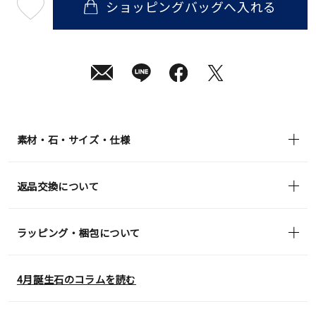
ショッピングバッグへ入れる
最
短
08
月
07
日
(金)
発
送
¥59,400
(tax
in)
素材・石・サイズ・仕様
返品交換について
ラッピング・梱包について
4月誕生石のコラムを読む