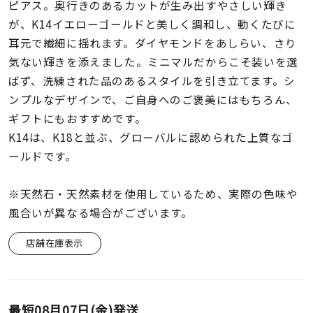
着用シーン
ピアス。奥行きのあるカットが生み出すやさしい輝き
が、K14イエローゴールドと美しく調和し、動くたびに
耳元で繊細に揺れます。ダイヤモンドをあしらい、さり
コレクション
気ない輝きを添えました。ミニマルだからこそ装いを選
ばず、洗練された品のあるスタイルを引き立てます。シ
レディース
ンプルなデザインで、ご自身へのご褒美にはもちろん、
～
リングサイズ
ギフトにもおすすめです。
K14は、K18と並ぶ、グローバルに認められた上質なゴ
ールドです。
メンズ
～
リングサイズ
※天然石・天然素材を使用しているため、実際の色味や
風合いが異なる場合がございます。
価格
¥0
¥400,
店舗在庫表示
在庫
在庫ありのみ
すべて表示
最短
08月07日(金)
発送