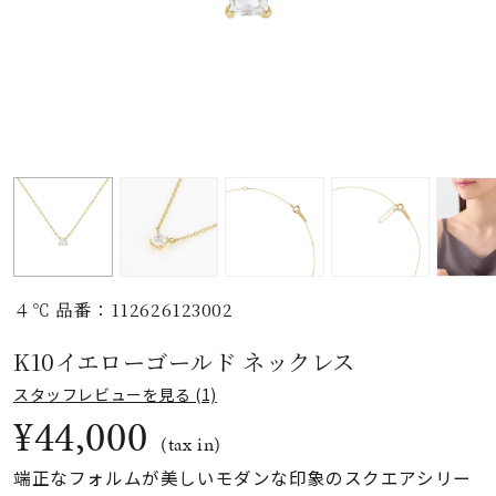
素材
カラー
誕生石
モチーフ
４℃ 品番：112626123002
石の色
K10イエローゴールド ネックレス
スタッフレビューを見る (1)
ファッションテイス
¥44,000
ト
(tax in)
端正なフォルムが美しいモダンな印象のスクエアシリー