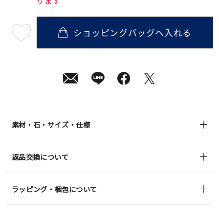
ります
ショッピングバッグへ入れる
最
短
08
月
10
日
(月)
発
送
¥44,000
(tax
in)
素材・石・サイズ・仕様
返品交換について
ラッピング・梱包について