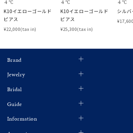
４℃
４℃
４℃
K10イエローゴールド
K10イエローゴールド
シルバ
ピアス
ピアス
¥17,600
¥22,000(tax in)
¥25,300(tax in)
Brand
Jewelry
Bridal
Guide
Information