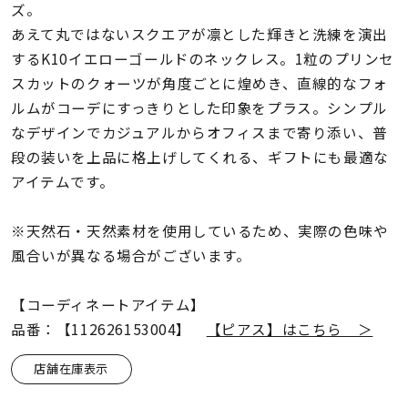
着用シーン
ズ。
あえて丸ではないスクエアが凛とした輝きと洗練を演出
するK10イエローゴールドのネックレス。1粒のプリンセ
コレクション
スカットのクォーツが角度ごとに煌めき、直線的なフォ
ルムがコーデにすっきりとした印象をプラス。シンプル
レディース
なデザインでカジュアルからオフィスまで寄り添い、普
～
リングサイズ
段の装いを上品に格上げしてくれる、ギフトにも最適な
アイテムです。
メンズ
～
※天然石・天然素材を使用しているため、実際の色味や
リングサイズ
風合いが異なる場合がございます。
価格
【コーディネートアイテム】
¥0
¥400,
品番：【112626153004】
【ピアス】はこちら ＞
店舗在庫表示
在庫
在庫ありのみ
すべて表示