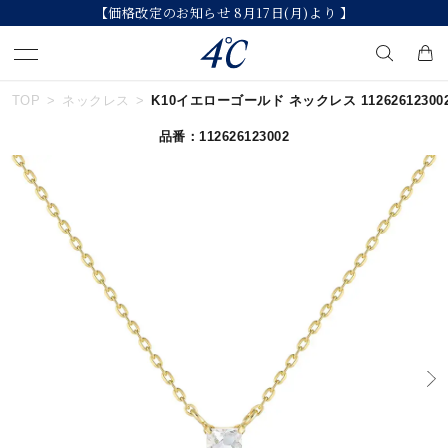
【価格改定のお知らせ 8月17日(月)より 】
TOP
ネックレス
K10イエローゴールド ネックレス 11262612300
キーワードで検索する
品番：112626123002
人気検索キーワード
#summer
#ペア
#ダイヤモンド ネックレス
#エタニティ
#くまのプーさん
ブランド
４℃
カテゴリー
すべてのジュエリー