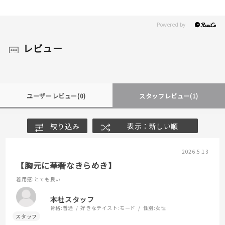
レビュー
ユーザーレビュー
(0)
スタッフレビュー
(1)
絞り込み
表示：新しい順
2026.5.13
【胸元に華奢なきらめき】
着用感
:とても良い
本社スタッフ
骨格:
普通
好きなテイスト:
モード
性別:
女性