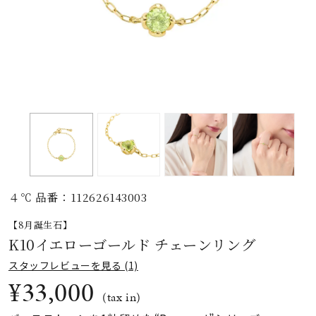
素材
カラー
誕生石
モチーフ
４℃ 品番：112626143003
石の色
【8月誕生石】
K10イエローゴールド チェーンリング
ファッションテイス
スタッフレビューを見る (1)
ト
¥33,000
(tax in)