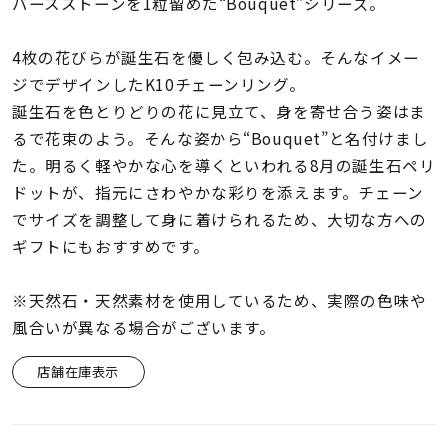
着用シーン
バースストーンを1粒留めた“Bouquet”シリーズ。
4枚の花びらが誕生石を優しく包み込む。そんなイメー
コレクション
ジでデザインしたK10チェーンリング。
誕生石を色とりどりの花に見立て、身を寄せ合う姿はま
レディース
るで花束のよう。そんな姿から“Bouquet”と名付けまし
～
リングサイズ
た。明るく軽やかな心を導くといわれる8月の誕生石ペリ
ドットが、指元にさわやかな彩りを添えます。チェーン
でサイズを調整して身に着けられるため、大切な方への
メンズ
ギフトにもおすすめです。
～
リングサイズ
※天然石・天然素材を使用しているため、実際の色味や
風合いが異なる場合がございます。
価格
¥0
¥400,
店舗在庫表示
在庫
在庫ありのみ
すべて表示