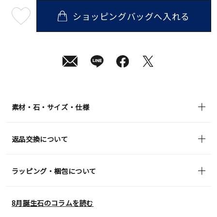
ショッピングバッグへ入れる
最
短
08
月
10
日
(月)
発
送
¥33,000
(tax
in)
素材・石・サイズ・仕様
返品交換について
ラッピング・梱包について
8月誕生石のコラムを読む