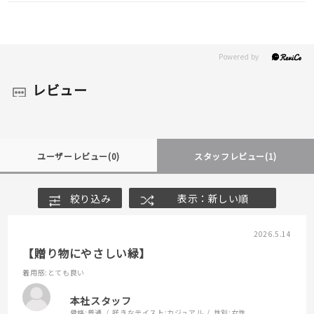
レビュー
ユーザーレビュー
(0)
スタッフレビュー
(1)
絞り込み
表示：新しい順
2026.5.14
【贈り物にやさしい緑】
着用感
:とても良い
本社スタッフ
骨格:
普通
好きなテイスト:
カジュアル
性別:
女性