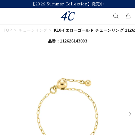
【2026 Summer Collection】発売中
TOP
チェーンリング
K10イエローゴールド チェーンリング 112626
キーワードで検索する
品番：112626143003
人気検索キーワード
#summer
#ダイヤモンド ネックレス
#くまのプーさん
#ペア
#エタニティ
ブランド
４℃
カテゴリー
すべてのジュエリー